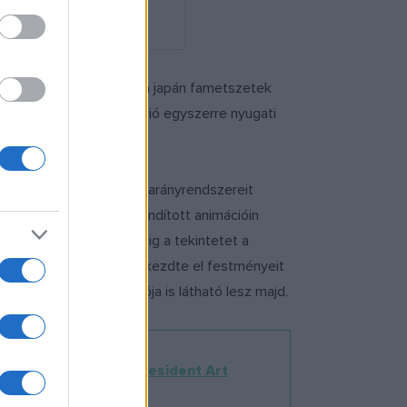
r a kínai festészet és a japán fametszetek
kontempláció és a meditáció egyszerre nyugati
elyek a természet örök arányrendszereit
nak. A tíz éve útjukra indított animációin
nalára fűzve vezeti végig a tekintetet a
letévét, illetve tíz éve kezdte el festményeit
 több festményanimációja is látható lesz majd.
r 12-én 19 órakor a
Resident Art