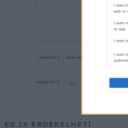
I want t
web or d
I want t
or app.
I want t
I want t
ANDRÁSSY ÚT
BÁNKI ÁKOS
BARTÓK BÉLA ÚT
KOND
authenti
MEGOSZTÁS
EZ IS ÉRDEKELHETI