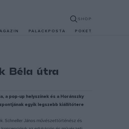
SHOP
AGAZIN
PALACKPOSTA
POKET
ók Béla útra
ria, a pop-up helyszínek és a Horánszky
özpontjának egyik legszebb kiállítótere
ek. Schneller János művészettörténész és
 koncepciójuk az edukáción és művészeti