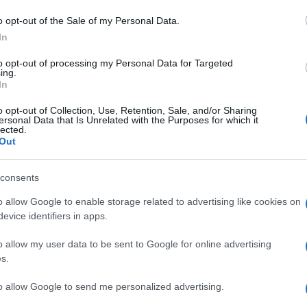
o opt-out of the Sale of my Personal Data.
In
to opt-out of processing my Personal Data for Targeted
ik az európai festészeti hagyományokhoz, látásmódját ugyanakko
ing.
tuális jellegét erősíti az a mély gondolatiság, amely leginkább a 
In
o opt-out of Collection, Use, Retention, Sale, and/or Sharing
ersonal Data that Is Unrelated with the Purposes for which it
lected.
Out
t alapul véve – sokszor reneszánsz kertek és architektúrák, am
skor ódon könyvtári enteriőrök, melyek a tudás metaforáiként hat
consents
őt, amelyben saját festményeit egy belső, képzeletbeli utazás fo
dulóhoz kapcsolódik, hiszen a művész idén töltötte be ötvenedik é
o allow Google to enable storage related to advertising like cookies on
evice identifiers in apps.
 október 26-ig megtekinthető tárlatán legújabb festményei mellett
o allow my user data to be sent to Google for online advertising
s.
tását Tóth Károly művészettörténész nyitja meg szeptembe
to allow Google to send me personalized advertising.