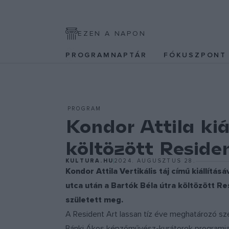
EZEN A NAPON
PROGRAMNAPTÁR
FÓKUSZPON
PROGRAM
Kondor Attila kiá
költözött Reside
KULTURA.HU
2024. AUGUSZTUS 28.
Kondor Attila Vertikális táj című kiállítá
utca után a Bartók Béla útra költözött Res
született meg.
A Resident Art lassan tíz éve meghatározó sz
Bánki Ákos képzőművész-kurátorok programja 