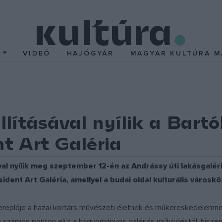
T
VIDEÓ
HAJÓGYÁR
MAGYAR KULTÚRA M
llításával nyílik a Bart
nt Art Galéria
sával nyílik meg szeptember 12-én az Andrássy úti lakásgalé
ident Art Galéria, amellyel a budai oldal kulturális városk
ereplője a hazai kortárs művészeti életnek és műkereskedelemn
számos ponton elüt a hagyományos galériás működéstől, hiszen