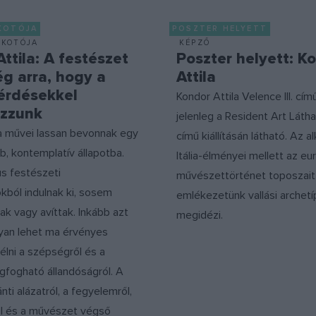
KOTÓJA
POSZTER HELYETT
LKOTÓJA
KÉPZŐ
ttila: A festészet
Poszter helyett: K
g arra, hogy a
Attila
érdésekkel
Kondor Attila Velence III. c
ozzunk
jelenleg a Resident Art Látha
la művei lassan bevonnak egy
című kiállításán látható. Az a
, kontemplatív állapotba.
Itália-élményei mellett az eu
us festészeti
művészettörténet toposzait
ból indulnak ki, sosem
emlékezetünk vallási archetíp
ak vagy avíttak. Inkább azt
megidézi.
gyan lehet ma érvényes
lni a szépségről és a
fogható állandóságról. A
nti alázatról, a fegyelemről,
ól és a művészet végső