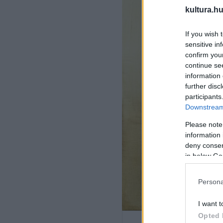
kultura.hu
If you wish 
sensitive in
confirm you
continue se
information 
further disc
participants
Downstream 
Please note
information 
deny consent
in below Go
Persona
I want t
Opted 