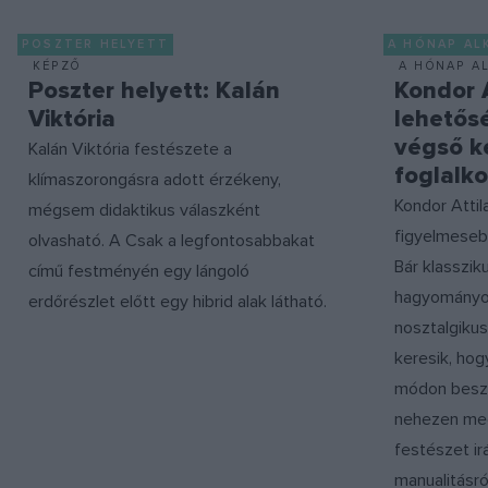
POSZTER HELYETT
A HÓNAP AL
KÉPZŐ
A HÓNAP A
Poszter helyett: Kalán
Kondor A
Viktória
lehetősé
végső k
Kalán Viktória festészete a
foglalk
klímaszorongásra adott érzékeny,
Kondor Atti
mégsem didaktikus válaszként
figyelmesebb
olvasható. A Csak a legfontosabbakat
Bár klasszik
című festményén egy lángoló
hagyományok
erdőrészlet előtt egy hibrid alak látható.
nosztalgikus
keresik, ho
módon beszé
nehezen meg
festészet irá
manualitásr