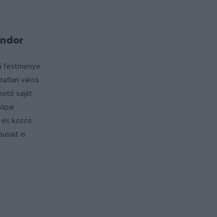
ondor
ímű festménye
tatlan város
lkotó saját
rópai
 és közös
usait is