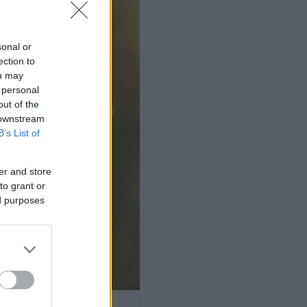
sonal or
ection to
ou may
 personal
out of the
 downstream
B’s List of
er and store
to grant or
ed purposes