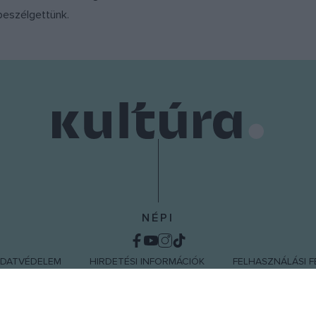
beszélgettünk.
NÉPI
DATVÉDELEM
HIRDETÉSI INFORMÁCIÓK
FELHASZNÁLÁSI F