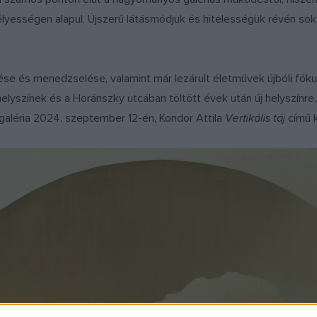
ességen alapul. Újszerű látásmódjuk és hitelességük révén sok új
se és menedzselése, valamint már lezárult életművek újbóli fóku
helyszínek és a Horánszky utcában töltött évek után új helyszínre,
aléria 2024. szeptember 12-én, Kondor Attila
Vertikális táj
című k