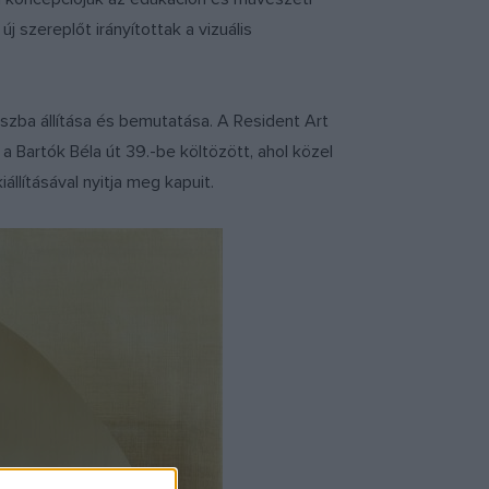
 szereplőt irányítottak a vizuális
szba állítása és bemutatása. A Resident Art
 a Bartók Béla út 39.-be költözött, ahol közel
iállításával nyitja meg kapuit.