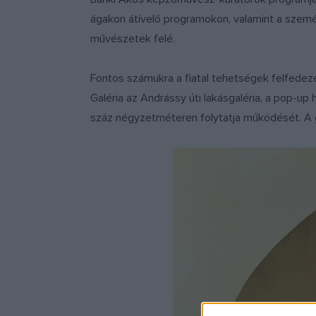
ágakon átívelő programokon, valamint a személy
művészetek felé.
Fontos számukra a fiatal tehetségek felfedezé
Galéria az Andrássy úti lakásgaléria, a pop-up 
száz négyzetméteren folytatja működését. A g