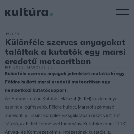
M
EGYÉB
Különféle szerves anyagokat
találtak a kutatók egy marsi
eredetű meteoritban
MTI
2023. MÁRCIUS 23.
Különféle szerves anyagok jelenlétét mutatta ki egy
Földre hullott marsi eredetű meteoritban egy
nemzetközi kutatócsoport.
Az Eötvös Loránd Kutatási Hálózat (ELKH) közleménye
szerint a legfrissebb, Földre hullott, Marsról származó
meteorit, a Tissint komplex vizsgálatában részt vett Trif
László, az ELKH Természettudományi Kutatóközpont (TTK)
Anyag- és Környezetkémiai Intézetének kutatója is.