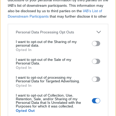
disclosure of your personal information by third parties on the
molekulájú szerves anyagokban. Ezek leggyakoribb
IAB’s list of downstream participants. This information may
also be disclosed by us to third parties on the
IAB’s List of
építőkövei a szén, a hidrogén, az oxigén, a nitrogén és a kén.
Downstream Participants
that may further disclose it to other
Bár szerves anyagok nem biológiai folyamatokban is
third parties.
létrejöhetnek (abiotikus szerves kémia), ezeket az elemeket
Please note that this website/app uses one or more Google
Personal Data Processing Opt Outs
rendszerint az élettel kapcsolják össze.
services and may gather and store information including but
not limited to your visit or usage behaviour. You may click to
I want to opt-out of the Sharing of my
personal data.
grant or deny consent to Google and its third-party tags to
A mostani munkában részt vevő kutatók egy
Opted In
use your data for below specified purposes in below Google
több száz millió évvel ezelőtti heves
consent section.
esemény során az űrbe kilökődött és 2011
I want to opt-out of the Sale of my
Personal Data.
júliusában a Földre hullott meteoritot
Opted In
vizsgáltak.
I want to opt-out of processing my
Personal Data for Targeted Advertising.
Megállapították, hogy a minta igen gazdag
Opted In
magnéziumtartalmú szerves anyagokban, CHS- (szén,
I want to opt-out of Collection, Use,
hidrogén, kén) és CHN- (szén, hidrogén, nitrogén) kötéseket
Retention, Sale, and/or Sharing of my
Personal Data that Is Unrelated with the
tartalmazó heterociklusos vegyületekben. Ezek hevítése
Purposes for which it was collected.
Opted Out
során a szén-dioxid és kén-dioxid mellett egyéb, szerves