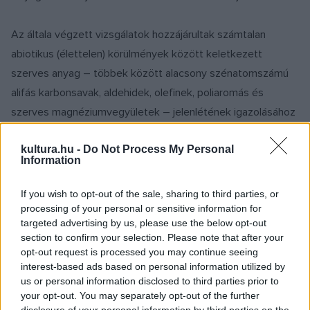
Az általa végzett vizsgálatok hozzájárultak számtalan
abiotikus (élettelen) körülmények között keletkezett
szerves anyag – többek között alacsony szénatomszámú
alifás karbonsavak, aldehidek, olefinek, poliaromás és
szerves magnéziumvegyületek – jelenlétének igazolásához
a meteoritban.
kultura.hu -
Do Not Process My Personal
Information
A kutatók sokáig úgy vélték, hogy az élet, illetve az ahhoz
szükséges egyszerűbb szerves molekulák több milliárd éve
If you wish to opt-out of the sale, sharing to third parties, or
helyben, a Földön akkor uralkodó körülmények között
processing of your personal or sensitive information for
targeted advertising by us, please use the below opt-out
keletkeztek. A tudományos vizsgálatokhoz használt
section to confirm your selection. Please note that after your
műszerek érzékenységének, felbontásának fejlődése révén
opt-out request is processed you may continue seeing
a Földre hullott meteoritok vizsgálata során az utóbbi
interest-based ads based on personal information utilized by
us or personal information disclosed to third parties prior to
években felfedezték, hogy az űrből származó több milliárd
your opt-out. You may separately opt-out of the further
éves meteoritok igen gazdagok különböző egyszerű, kis