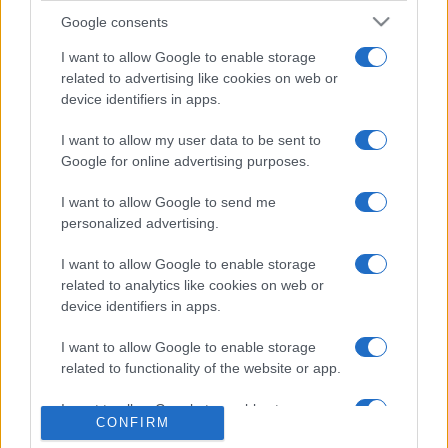
molekulák előfordulására utaló bomlástermékek is
Google consents
keletkeznek, amelyek jelenlétét a Marsról származó
I want to allow Google to enable storage
kőzetekben a vörös bolygón folytatott mintaelemző,
related to advertising like cookies on web or
hangolható lézerspektrométeres vizsgálatok
device identifiers in apps.
megerősítették.
I want to allow my user data to be sent to
Google for online advertising purposes.
A meteorit elemzése hozzájárul a Mars felszínén
I want to allow Google to send me
lejátszódott fizikai-kémiai folyamatok, így számos szerves
personalized advertising.
anyag keletkezésének megértéséhez is. A kutatócsoport
I want to allow Google to enable storage
eredményeit bemutató publikáció a Science Advances című
related to analytics like cookies on web or
tudományos folyóiratban jelent meg.
device identifiers in apps.
I want to allow Google to enable storage
A képen a Tissint meteorit egy darabja a Bécsi
related to functionality of the website or app.
Természettudományi Múzeumban. Fotó: Roland Schlager /
APA-PictureDesk via AFP
I want to allow Google to enable storage
CONFIRM
related to personalization.