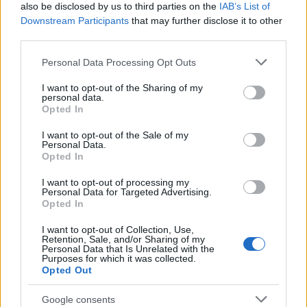
also be disclosed by us to third parties on the
IAB’s List of
segít, hogy tehetséges fiatal alkotókat már befutott
Downstream Participants
that may further disclose it to other
művészekkel, ha úgy tetszik, az idoljaikkal ültessünk egy
third parties.
asztalhoz. A tematika úgy épül fel, hogy mindig választunk
Please note that this website/app uses one or more Google
Personal Data Processing Opt Outs
egy kulturális vagy sportrendezvényt, amellyel elindul a
services and may gather and store information including but
not limited to your visit or usage behaviour. You may click to
I want to opt-out of the Sharing of my
beszélgetés, majd szerteágazik más irányokba. Jórészt
personal data.
grant or deny consent to Google and its third-party tags to
Opted In
önerőből készítettük el a felvételeket, a profi technikai
use your data for below specified purposes in below Google
háttérhez kaptunk némi támogatást. Szeretnénk folytatni,
consent section.
I want to opt-out of the Sale of my
Personal Data.
most az üzleti aspektusait tanulom egy ilyen műsor
Opted In
elkészítésének, menedzselésének, mert támogatókat – és
I want to opt-out of processing my
nem elsősorban like-okat - kell szereznünk ehhez a nemes
Personal Data for Targeted Advertising.
Opted In
célhoz.
I want to opt-out of Collection, Use,
Retention, Sale, and/or Sharing of my
Ettől az évadtól Pintér Béla és Társulatához
Personal Data that Is Unrelated with the
Purposes for which it was collected.
szerződött. Miért?
Opted Out
Google consents
Mindig kerestem a helyem, ha kellett, vállaltam a