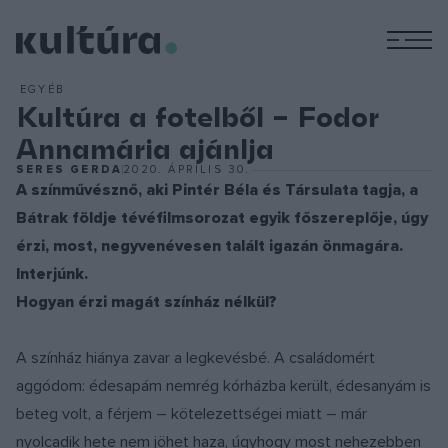
M
EGYÉB
Kultúra a fotelből – Fodor
Annamária ajánlja
SERES GERDA
2020. ÁPRILIS 30.
A színművésznő, aki Pintér Béla és Társulata tagja, a
Bátrak földje tévéfilmsorozat egyik főszereplője, úgy
érzi, most, negyvenévesen talált igazán önmagára.
Interjúnk.
Hogyan érzi magát színház nélkül?
A színház hiánya zavar a legkevésbé. A családomért
aggódom: édesapám nemrég kórházba került, édesanyám is
beteg volt, a férjem – kötelezettségei miatt – már
nyolcadik hete nem jöhet haza, úgyhogy most nehezebben