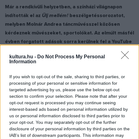
Már a rendkívüli helyzetben, a színházi világnapon
indították el az
Ülj mellém!
beszélgetéssorozatot,
melyben Molnár Andrea táncművésszel közösen
kérdeznek művészeket, sportolókat. Az elmúlt másfél
évben forgatott adások sorra kerülnek fel a YouTube
csatornájukra. Mi adta a műsor ötletét?
kultura.hu -
Do Not Process My Personal
Information
A férjem sportoló, magam is sokáig sportoltam, közösen
találtuk ki a beszélgetéssorozatot, amely a kultúra és a
If you wish to opt-out of the sale, sharing to third parties, or
processing of your personal or sensitive information for
sport értékeit ötvözi. A hétköznapi életben is számos
targeted advertising by us, please use the below opt-out
kapcsolódási pont adódik. A művészek jelentős része
section to confirm your selection. Please note that after your
sportol, az első adásban szereplő Udvaros Dorottyával
opt-out request is processed you may continue seeing
interest-based ads based on personal information utilized by
például jártunk már éjszakai sárkányhajó-evezésen is. A
us or personal information disclosed to third parties prior to
férjemmel korábban is igyekeztünk támogatni a fiatal
your opt-out. You may separately opt-out of the further
tehetségeket, az anyagiak mellett kapcsolatainkkal,
disclosure of your personal information by third parties on the
IAB’s list of downstream participants. This information may
lehetőségekkel, találkozásokkal. Ez a csatorna is abban