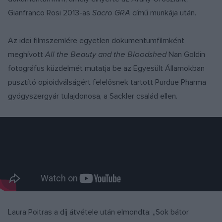
Gianfranco Rosi 2013-as
Sacro GRA
című munkája után.
Az idei filmszemlére egyetlen dokumentumfilmként
meghívott
All the Beauty and the Bloodshed
Nan Goldin
fotográfus küzdelmét mutatja be az Egyesült Államokban
pusztító opioidválságért felelősnek tartott Purdue Pharma
gyógyszergyár tulajdonosa, a Sackler család ellen.
Laura Poitras a díj átvétele után elmondta: „Sok bátor