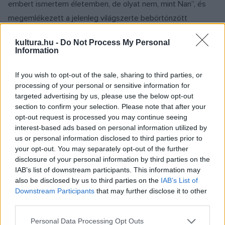
embert ismertem életemben, de olyat nem, mint Nan”, és
megemlékezett a jelenleg világszerte bebörtönzött
filmrendezőkről is.
kultura.hu -
Do Not Process My Personal
Information
A legjobb rendezésért odaítélt Ezüst Oroszlánt az olasz
Luca Guadagnino vehette át
Bones and All
című filmjéért,
If you wish to opt-out of the sale, sharing to third parties, or
processing of your personal or sensitive information for
melyet Timothee Chalamet és Taylor Russell
targeted advertising by us, please use the below opt-out
főszereplésével forgatott. Taylor Russell a gálán a legjobb
section to confirm your selection. Please note that after your
fiatal színésznő díját is elnyerte.
opt-out request is processed you may continue seeing
interest-based ads based on personal information utilized by
us or personal information disclosed to third parties prior to
Az eddig csak dokumentumfilmeket jegyző francia Alice
your opt-out. You may separately opt-out of the further
Diop a zsűri nagydíját és a legjobb elsőfilmesnek járó
disclosure of your personal information by third parties on the
IAB’s list of downstream participants. This information may
elismerést is megkapta
Saint Omer
című filmdrámájáért.
also be disclosed by us to third parties on the
IAB’s List of
Downstream Participants
that may further disclose it to other
Felállva tapsolta meg a közönség Dzsafar Panahit, akit az
third parties.
Oscar-díjas
Julianne Moore vezette zsűri
különdíjjal
Please note that this website/app uses one or more Google
Personal Data Processing Opt Outs