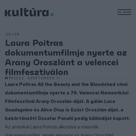
M
EGYÉB
Laura Poitras
dokumentumfilmje nyerte az
Arany Oroszlánt a velencei
filmfesztiválon
MTI
2022. SZEPTEMBER 11.
Laura Poitras All the Beauty and the Bloodshed című
dokumentumfilmje nyerte a 79. Velencei Nemzetközi
Filmfesztivál Arany Oroszlán-díját. A gálán Luca
Guadagnino és Alice Diop is Ezüst Oroszlán-díjat, a
bebörtönzött Dzsafar Panahi pedig különdíjat kapott.
Az amerikai Laura Poitras alkotása a második
dokumentumfilm, amely elnyerte az Arany Oroszlánt,