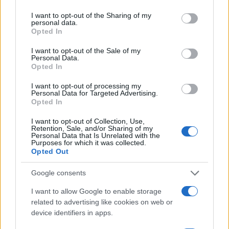
jutalmazott
No Bears
című filmjéért. Az iráni rendező nem
services and may gather and store information including but
not limited to your visit or usage behaviour. You may click to
I want to opt-out of the Sharing of my
tudta személyesen átvenni az elismerést, mert a
z Iszlám
personal data.
grant or deny consent to Google and its third-party tags to
Opted In
Köztársaság elleni propagandáért kiszabott
use your data for below specified purposes in below Google
börtönbüntetését tölti
.
consent section.
I want to opt-out of the Sale of my
Personal Data.
Opted In
A legjobb rendező díját ítélték
Grosan Cristinának
I want to opt-out of processing my
Personal Data for Targeted Advertising.
az
Authors Under 40
kategóriában a
Hétköznapi
Opted In
kudarcok
ért. Ezzel a főversenyen kívüli, összes
I want to opt-out of Collection, Use,
többi szekcióban benevezett film rendezője közül
Retention, Sale, and/or Sharing of my
Personal Data that Is Unrelated with the
szerezte meg az elsőséget. Az első magyarként
Purposes for which it was collected.
vehette át ezt az elismerést.
Opted Out
Google consents
A legjobb színész díjával
Colin Farrellt
jutalmazták a
The
I want to allow Google to enable storage
Banshees of Inisherin
című filmben nyújtott alakításáért. A
related to advertising like cookies on web or
jelenleg Los Angelesben forgató Farrell helyett a díjat Martin
device identifiers in apps.
McDonagh rendező vette át, aki utána a film