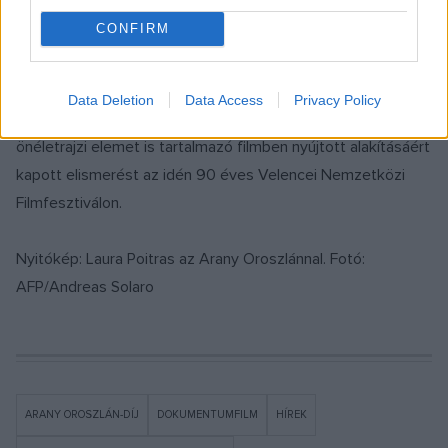
színészének odaítélt díjat vehette át.
CONFIRM
A legjobb rendezés díjával Tizza Covit és Rainer Frimmelt
tüntették ki
Vera
című alkotásukért. Vera Gemma (a
Data Deletion
Data Access
Privacy Policy
legendás olasz színész, Giuliano Gemma lánya) a számos
önéletrajzi elemet is tartalmazó filmben nyújtott alakításáért
kapott elismerést az idén 90 éves Velencei Nemzetközi
Filmfesztiválon.
Nyitókép: Laura Poitras az Arany Oroszlánnal. Fotó:
AFP/Andreas Solaro
ARANY OROSZLÁN-DÍJ
DOKUMENTUMFILM
HÍREK