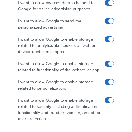
I want to allow my user data to be sent to
forgatókönyvéért maga is díjban részesült.
Google for online advertising purposes.
I want to allow Google to send me
personalized advertising.
I want to allow Google to enable storage
related to analytics like cookies on web or
device identifiers in apps.
I want to allow Google to enable storage
related to functionality of the website or app.
Cate Blanchett a legjobb színésznő díját nyerte el a
Tár
című
I want to allow Google to enable storage
film címszerepének megformálásáért.
related to personalization.
I want to allow Google to enable storage
A fesztivál
Horizontok
szekciójában vetített alkotások
related to security, including authentication
közül az iráni Human Szejedi
Jang-e Jahani Sevom (World
functionality and fraud prevention, and other
War III)
című rendezése nyerte a legjobb film díját, a férfi
user protection.
főszereplő, Mohszen Tanabandeh pedig a szekció legjobb