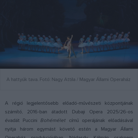
A hattyúk tava. Fotó: Nagy Attila / Magyar Állami Operaház
A régió legjelentősebb előadó-művészeti központjának
számító, 2016-ban átadott Dubaji Opera 2025/26-os
évadát Puccini
Bohémélet
című operájának előadásával
nyitja három egymást követő estén a Magyar Állami
Operaház produkciójában. Nádasdy Kálmán csaknem