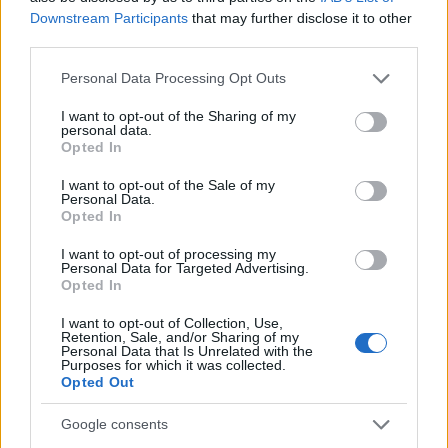
Downstream Participants
that may further disclose it to other
is.
third parties.
Please note that this website/app uses one or more Google
Personal Data Processing Opt Outs
A 2023-ban telt házakat vonzó előadás főbb szerepeit
services and may gather and store information including but
most Melnyik Tatyjana, Yakovleva Maria, az idei évad étoile-
not limited to your visit or usage behaviour. You may click to
I want to opt-out of the Sharing of my
personal data.
grant or deny consent to Google and its third-party tags to
ja és Beck Maria (Odette/Odile), Timofeev Dmitry, Scrivener
Opted In
use your data for below specified purposes in below Google
Louis és Zhurilov Boris (Siegfried), valamint Okajima Takaaki,
consent section.
I want to opt-out of the Sale of my
Radziush Mikalai és Melnyik Vlagyiszlav (Rothbart) alakítják.
Personal Data.
Opted In
Az előadásban a Magyar Nemzeti Balett mellett az Opera
balettiskolájaként működő Magyar Nemzeti Balettintézet
I want to opt-out of processing my
Personal Data for Targeted Advertising.
növendékei is közreműködnek. A Magyar Állami Operaház
Opted In
Zenekarát a Theater Basel elismert magyar származású
I want to opt-out of Collection, Use,
művészeti vezetője, Thomas Herzog dirigálja.
Retention, Sale, and/or Sharing of my
Personal Data that Is Unrelated with the
Purposes for which it was collected.
Opted Out
A dubaji vendégjáték tíz előadásában összesen 283
művész és munkatárs vesz részt, a produkciók díszleteit,
Google consents
kellékeit, jelmezeit és hangszereit öt konténer szállítja az