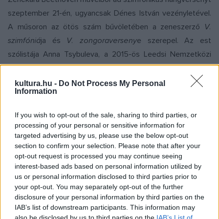
szeptember 21-én, ugyancsak Dénes István vezényletével.
A műsoron az ötös szám bűvöletében a zeneszerző
V.
szimfóniá
ja és
V. zongoraverseny
e szerepel. Az est
szólistája Anna Tsybuleva, a 2015-ös Leedsi Nemzetközi
Zongoraverseny győztese lesz, aki az elmúlt évtizedben
Londontól Tokióig számos rangos együttessel és
kultura.hu -
Do Not Process My Personal
Information
koncertteremben adott emlékezetes koncerteket.
If you wish to opt-out of the sale, sharing to third parties, or
A következő héten, szeptember 25. és 28. között a Magyar
processing of your personal or sensitive information for
targeted advertising by us, please use the below opt-out
Állami Operaház balettegyüttese, a Magyar Nemzeti Balett
section to confirm your selection. Please note that after your
két év után ismét
A hattyúk tava
című klasszikussal tér
opt-out request is processed you may continue seeing
vissza a Dubaji Opera színpadára. Csajkovszkij zenéjére
interest-based ads based on personal information utilized by
us or personal information disclosed to third parties prior to
Marius Petipa és Lev Ivanov 1895-ös koreográfiája nyomán
your opt-out. You may separately opt-out of the further
Rudi van Dantzig és Toer van Schayk készített koreográfiát
disclosure of your personal information by third parties on the
1988-ban a Holland Nemzeti Balett számára, ami 2015 óta
IAB’s list of downstream participants. This information may
also be disclosed by us to third parties on the
IAB’s List of
szerepel ebben a formában a budapesti Operaház műsorán