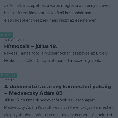
az Anna-bál szépét, és a város meghívta a tizennyolc éves
balatonfüredi lányokat, akik közül huszonhárman
elsőbálozóként vesznek majd részt az eseményen.
HÍREK
MŰVÉSZET
Hírmozaik – július 18.
Révész Tamás fotói a Műcsarnokban, százéves az Erdélyi
Helikon, szkíták a Cifrapalotában – hírösszefoglalónk.
PORTRÉ
ZENE
A dobverőtől az arany karmesteri pálcáig
– Medveczky Ádám 85
Július 15-én ünnepli nyolcvanötödik születésnapját
Medveczky Ádám Kossuth- és Liszt Ferenc-díjas karmester,
aki pályafutása során több mint nyolcvan operát és balettet