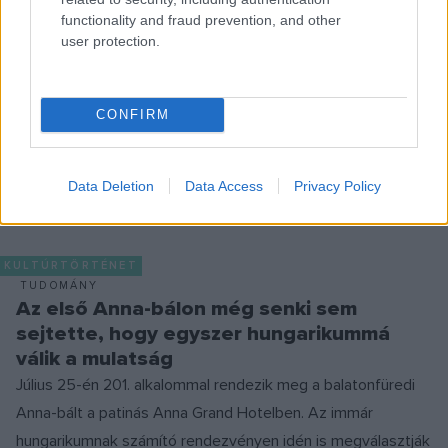
functionality and fraud prevention, and other
user protection.
DUBAJ
DUBAJI OPERA
HÍREK
MAGYAR ÁLLAMI OPERAHÁZ
MEGOSZTÁS
CONFIRM
Data Deletion
Data Access
Privacy Policy
EZ IS ÉRDEKELHETI
KULTÚRTÖRTÉNET
TUDOMÁNY
Az első Anna-bálon még senki sem
sejtette, hogy egyszer hungarikummá
válik a mulatság
Július 25-én 201. alkalommal rendezik meg a balatonfüredi
Anna-bált a patinás Anna Grand Hotelben. Az immár
hungarikumnak számító rendezvényen idén is megválasztják