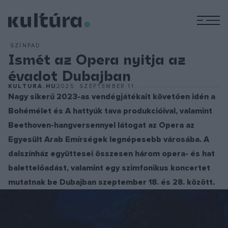
M
SZÍNPAD
Ismét az Opera nyitja az
évadot Dubajban
KULTURA.HU
2025. SZEPTEMBER 11.
Nagy sikerű 2023-as vendégjátékait követően idén a
Bohémélet és A hattyúk tava produkcióival, valamint
Beethoven-hangversennyel látogat az Opera az
Egyesült Arab Emírségek legnépesebb városába. A
dalszínház együttesei összesen három opera- és hat
balettelőadást, valamint egy szimfonikus koncertet
mutatnak be Dubajban szeptember 18. és 28. között.