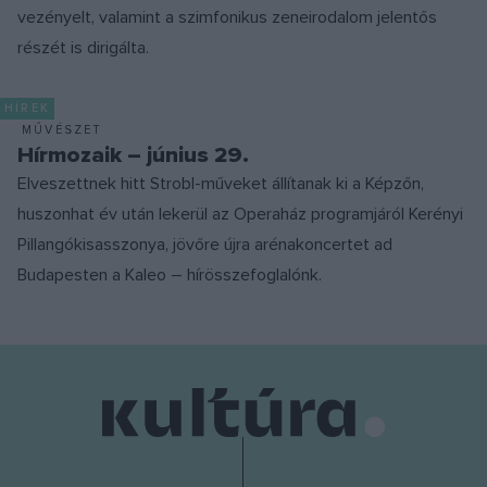
vezényelt, valamint a szimfonikus zeneirodalom jelentős
részét is dirigálta.
HÍREK
MŰVÉSZET
Hírmozaik – június 29.
Elveszettnek hitt Strobl-műveket állítanak ki a Képzőn,
huszonhat év után lekerül az Operaház programjáról Kerényi
Pillangókisasszonya, jövőre újra arénakoncertet ad
Budapesten a Kaleo – hírösszefoglalónk.