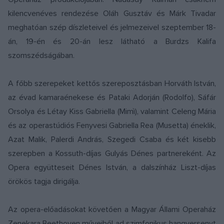
kilencvenéves rendezése Oláh Gusztáv és Márk Tivadar
meghatóan szép díszleteivel és jelmezeivel szeptember 18-
án, 19-én és 20-án lesz látható a Burdzs Kalifa
szomszédságában.
A főbb szerepeket kettős szereposztásban Horváth István,
az évad kamaraénekese és Pataki Adorján (Rodolfo), Sáfár
Orsolya és Létay Kiss Gabriella (Mimì), valamint Celeng Mária
és az operastúdiós Fenyvesi Gabriella Rea (Musetta) éneklik,
Azat Malik, Palerdi András, Szegedi Csaba és két kisebb
szerepben a Kossuth-díjas Gulyás Dénes partnereként. Az
Opera együtteseit Dénes István, a dalszínház Liszt-díjas
örökös tagja dirigálja.
Az opera-előadásokat követően a Magyar Állami Operaház
Zenekara Beethoven műveiből ad szimfonikus hangversenyt