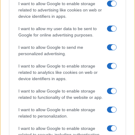
I want to allow Google to enable storage
Öböl menti országba. A vendégszereplés minden költségét
related to advertising like cookies on web or
a meghívó fél állja.
device identifiers in apps.
I want to allow my user data to be sent to
A Magyar Állami Operaház éppen két éve, 2023
Google for online advertising purposes.
szeptemberében vendégszerepelt első ízben a Dubaji
I want to allow Google to send me
Operában, akkor
A hattyúk tava
mellett Puccini
personalized advertising.
Pillangókisasszony
című darabját mutatta be a budapesti
I want to allow Google to enable storage
dalszínház. A lelkes ovációval kísért öt balett- és két opera-
related to analytics like cookies on web or
előadást csaknem tízezren látták. Az idei dubaji sorozatra
device identifiers in apps.
meghívott előadások közül a
Bohémélet
2025. december
I want to allow Google to enable storage
13. és 27., míg
A hattyúk tava
2026. április 25. és május 19.
related to functionality of the website or app.
között lesz látható az évadban a Magyar Állami
Operaházban.
I want to allow Google to enable storage
related to personalization.
I want to allow Google to enable storage
related to security, including authentication