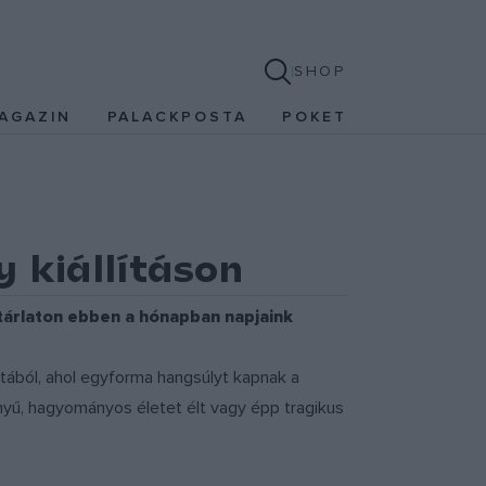
SHOP
AGAZIN
PALACKPOSTA
POKET
 kiállításon
tárlaton ebben a hónapban napjaink
atából, ahol egyforma hangsúlyt kapnak a
nyű, hagyományos életet élt vagy épp tragikus