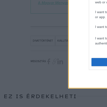
web or d
A
Magyar Menyasszony
című kiállítás
aug
I want t
or app.
I want t
I want t
DIVATTÖRTÉNET
KIÁLLÍTÁS
MAGYAR MENYASSZONY
authenti
MEGOSZTÁS
EZ IS ÉRDEKELHETI