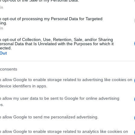
o opt-out of the Sale of my Personal Data.
 külön kis szigetet alkotnak a kortárs menyasszonyi ruhák. Az elők
In
ban mai menyasszonyok által viselt, hazai designerek és divatmá
to opt-out of processing my Personal Data for Targeted
kő divattervezők saját ruhái.
ing.
In
úzeum textiles csapata minden hónapban átöltözteti, hogy a kiállí
o opt-out of Collection, Use, Retention, Sale, and/or Sharing
ersonal Data that Is Unrelated with the Purposes for which it
mert magyar hölgyek és az őket a nagy napjukra felöltöztető haza
lected.
res magyar menyasszonyok voltak: Felméry Lili, Borbély Alexandra, 
Out
llos Bogi, Harcsa Veronika, dr. Kis-Dobó Ágnes, Sármán Nóra, Pász
consents
Sentiments – Joó Beatrix, Pásztor Anita.
o allow Google to enable storage related to advertising like cookies on
evice identifiers in apps.
iállítás kurátorának számára a tárlaton kiemelt fontosságú szemp
yok szigetén is.
o allow my user data to be sent to Google for online advertising
s.
to allow Google to send me personalized advertising.
o allow Google to enable storage related to analytics like cookies on