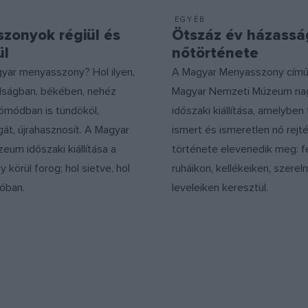
EGYÉB
zonyok régiül és
Ötszáz év házassá
ül
nőtörténete
gyar menyasszony? Hol ilyen,
A Magyar Menyasszony című k
álságban, békében, nehéz
Magyar Nemzeti Múzeum nag
jómódban is tündököl,
időszaki kiállítása, amelyben
agát, újrahasznosít. A Magyar
ismert és ismeretlen nő rejt
um időszaki kiállítása a
története elevenedik meg: f
körül forog; hol sietve, hol
ruháikon, kellékeiken, szere
óban.
leveleiken keresztül.