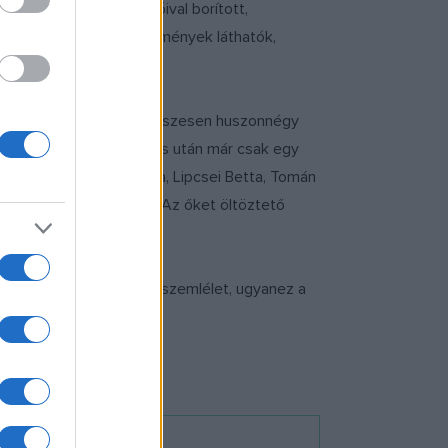
elő, Lotz Károly freskóival borított,
rkák tervezte ruhaköltemények láthatók,
tás nyolc hónapja alatt összesen huszonnégy
i designerek előtt. Július után már csak egy
Rúzsa Magdi, Pikali Gerda, Lipcsei Betta, Tomán
tor Anita és Horn Enikő. Az őket öltöztető
ont volt a demokratikus szemlélet, ugyanez a