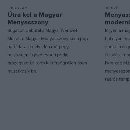
PROGRAM
KÉPZŐ
Útra kel a Magyar
Menyass
Menyasszony
modern
Bugacon debütál a Magyar Nemzeti
Milyen a ma
Múzeum Magyar Menyasszony című pop
hol olyan. V
up tárlata, amely idén még egy
sorsban és 
helyszínen, a jövő évben pedig
feltalálja m
országszerte több kistérségi állomáson
Nemzeti Múze
mutatkozik be.
menyasszony 
ráérős temp