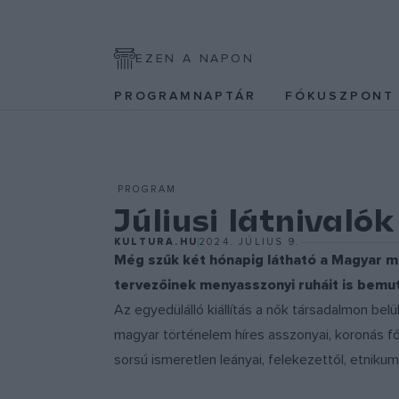
EZEN A NAPON
PROGRAMNAPTÁR
FÓKUSZPON
PROGRAM
Júliusi látnival
KULTURA.HU
2024. JÚLIUS 9.
Még szűk két hónapig látható a Magyar m
tervezőinek menyasszonyi ruháit is bemut
Az egyedülálló kiállítás a nők társadalmon bel
magyar történelem híres asszonyai, koronás f
sorsú ismeretlen leányai, felekezettől, etnikum