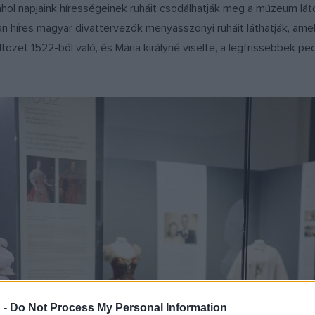
 ahol napjaink hírességeinek ruháit csodálhatják meg a múzeum láto
n híres magyar divattervezők menyasszonyi ruháit láthatják, amely
tözet 1522-ből való, és Mária királyné viselte, a legfrissebbek p
 -
Do Not Process My Personal Information