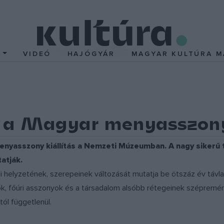
T
VIDEÓ
HAJÓGYÁR
MAGYAR KULTÚRA M
ók a Magyar menyasszony
enyasszony kiállítás a Nemzeti Múzeumban. A nagy sikerű 
atják.
üli helyzetének, szerepeinek változását mutatja be ötszáz év távl
ők, főúri asszonyok és a társadalom alsóbb rétegeinek szépremé
tól függetlenül.