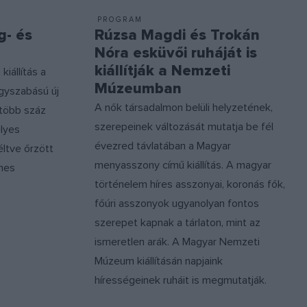
PROGRAM
g- és
Rúzsa Magdi és Trokán
Nóra esküvői ruháját is
kiállítják a Nemzeti
iállítás a
Múzeumban
yszabású új
A nők társadalmon belüli helyzetének,
 több száz
szerepeinek változását mutatja be fél
élyes
évezred távlatában a Magyar
éltve őrzött
menyasszony című kiállítás. A magyar
lmes
történelem híres asszonyai, koronás fők,
főúri asszonyok ugyanolyan fontos
szerepet kapnak a tárlaton, mint az
ismeretlen arák. A Magyar Nemzeti
Múzeum kiállításán napjaink
hírességeinek ruháit is megmutatják.