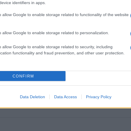
evice identifiers in apps.
usztus 25-ig látható a Nemzeti Múzeumban.
o allow Google to enable storage related to functionality of the website
o allow Google to enable storage related to personalization.
o allow Google to enable storage related to security, including
MAGYAR NEMZETI MÚZEUM
PROGRAM
cation functionality and fraud prevention, and other user protection.
CONFIRM
Data Deletion
Data Access
Privacy Policy