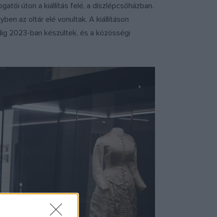
gatói úton a kiállítás felé, a díszlépcsőházban.
ben az oltár elé vonultak. A kiállításon
edig 2023-ban készültek, és a közösségi