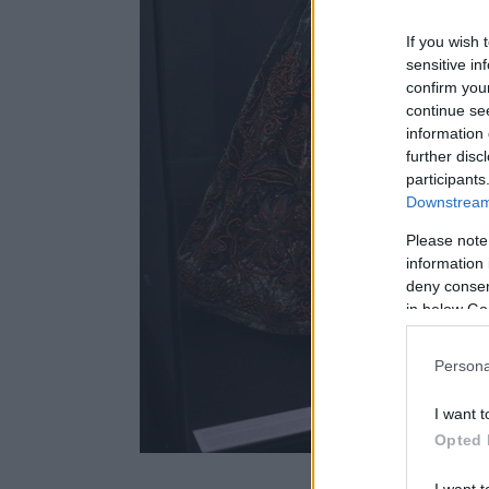
If you wish 
sensitive in
confirm you
continue se
information 
further disc
participants
Downstream 
Please note
information 
deny consent
in below Go
Persona
I want t
Opted 