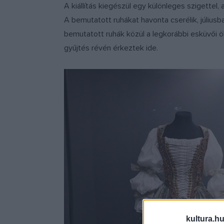
A kiállítás kiegészül egy különleges szigettel,
A bemutatott ruhákat havonta cserélik, júliusba
bemutatott ruhák közül a legkorábbi esküvői öl
gyűjtés révén érkeztek ide.
kultura.hu