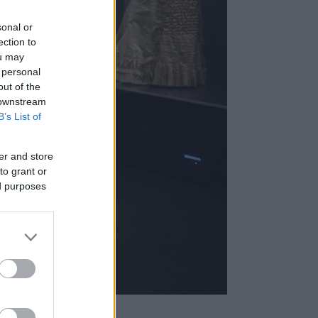
sonal or
ection to
ou may
 personal
out of the
 downstream
B’s List of
er and store
to grant or
ed purposes