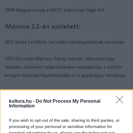
1999 Magyarország a NATO teljes jogú tagja lett.
Március 12-én született:
1613 André Le Nôtre, Versailles kastélyparkjának tervezője
1783 Kőszeghi-Mártony Károly mérnök, táborszernagy,
feltaláló, a kísérleti talajmechanika megalapítója, a sűrített
levegőt használó légzőkészülék és a gulyáságyú feltalálója
1863 Gabriele D'Annunzio olasz költő, író, újságíró, politikus
kultura.hu -
Do Not Process My Personal
Information
1883 Jávorka Sándor Kossuth-díjas flórakutató,
geobotanikus, akadémikus, a Magyar Biológiai Társaság első
If you wish to opt-out of the sale, sharing to third parties, or
elnöke
processing of your personal or sensitive information for
targeted advertising by us, please use the below opt-out