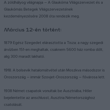
A zöldhályog világnapja – A Glaukóma Világszervezet és a
Glaukómás Betegek Világszervezetének
kezdeményezésére 2008 óta rendezik meg.
Március 12-én történt:
1879 Egész Szegedet elárasztotta a Tisza; a nagy szegedi
árvízben 151-en meghaltak, csaknem 5600 ház romba dőlt,
alig 300 maradt lakható.
1918. A bolsevik hatalomátvétel után Moszkva másodszor is
Oroszország – immár Szovjet-Oroszország – fővárosa lett.
1938 Német csapatok vonultak be Ausztriába, Hitler
bejelentette az anschlusst, Ausztria Németországhoz
csatolását.