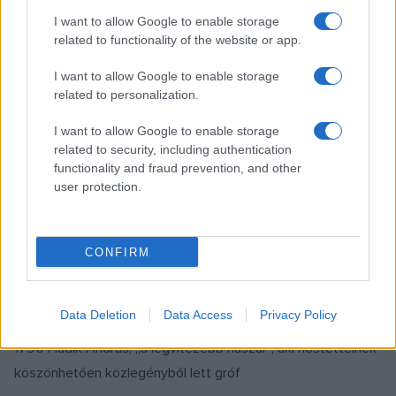
szobrászművész
I want to allow Google to enable storage
related to functionality of the website or app.
1943 Kóka Rozália mesemondó, népdal- és népmesegyűjtő,
I want to allow Google to enable storage
népdalénekes, néprajzkutató, a népművészet mestere
related to personalization.
1946 Liza Minnelli Oscar-díjas amerikai énekesnő, színésznő
I want to allow Google to enable storage
related to security, including authentication
functionality and fraud prevention, and other
1948 Dienes Gábor Munkácsy Mihály-díjas festő, érdemes
user protection.
művész
1953
Borza Teréz
Ferenczy Noémi-díjas iparművész
CONFIRM
Március 12-én halt meg:
Data Deletion
Data Access
Privacy Policy
1790 Hadik András, „a legvitézebb huszár”, aki hőstetteinek
köszönhetően közlegényből lett gróf