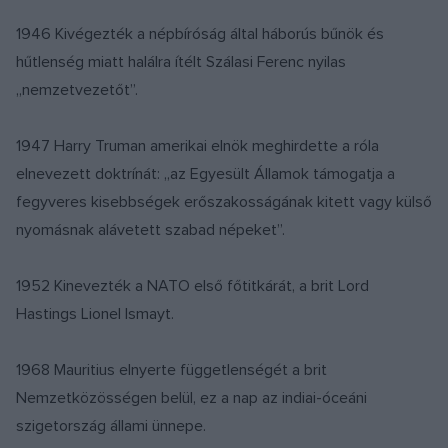
1946 Kivégezték a népbíróság által háborús bűnök és
hűtlenség miatt halálra ítélt Szálasi Ferenc nyilas
„nemzetvezetőt”.
1947 Harry Truman amerikai elnök meghirdette a róla
elnevezett doktrínát: „az Egyesült Államok támogatja a
fegyveres kisebbségek erőszakosságának kitett vagy külső
nyomásnak alávetett szabad népeket”.
1952 Kinevezték a NATO első főtitkárát, a brit Lord
Hastings Lionel Ismayt.
1968 Mauritius elnyerte függetlenségét a brit
Nemzetközösségen belül, ez a nap az indiai-óceáni
szigetország állami ünnepe.