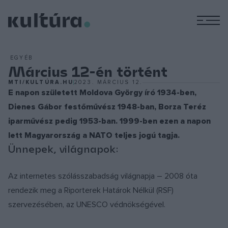
M
EGYÉB
Március 12-én történt
MTI/KULTÚRA.HU
2023. MÁRCIUS 12.
E napon született Moldova György író 1934-ben,
Dienes Gábor festőművész 1948-ban, Borza Teréz
iparművész pedig 1953-ban. 1999-ben ezen a napon
lett Magyarország a NATO teljes jogú tagja.
Ünnepek, világnapok:
Az internetes szólásszabadság világnapja – 2008 óta
rendezik meg a Riporterek Határok Nélkül (RSF)
szervezésében, az UNESCO védnökségével.