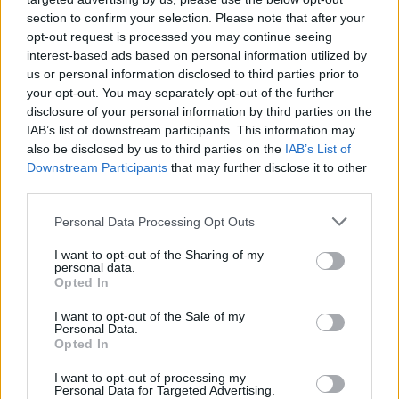
section to confirm your selection. Please note that after your
1888 Hans Knappertsbusch német karmester
opt-out request is processed you may continue seeing
interest-based ads based on personal information utilized by
us or personal information disclosed to third parties prior to
1908 Pálffy Endre irodalomtörténész, szerkesztő
your opt-out. You may separately opt-out of the further
disclosure of your personal information by third parties on the
1921 Giovanni Agnelli olasz üzletember, a FIAT vezetője
IAB’s list of downstream participants. This information may
also be disclosed by us to third parties on the
IAB’s List of
Downstream Participants
that may further disclose it to other
1922 Jack Kerouac amerikai író, az
Úton
szerzője
third parties.
Please note that this website/app uses one or more Google
Personal Data Processing Opt Outs
1928 Edward Albee Pulitzer-díjas amerikai drámaíró, a
Nem
services and may gather and store information including but
félünk a farkastól
szerzője
not limited to your visit or usage behaviour. You may click to
I want to opt-out of the Sharing of my
personal data.
grant or deny consent to Google and its third-party tags to
Opted In
use your data for below specified purposes in below Google
1934 Moldova György Kossuth-díjas író
consent section.
I want to opt-out of the Sale of my
Personal Data.
Opted In
I want to opt-out of processing my
Personal Data for Targeted Advertising.