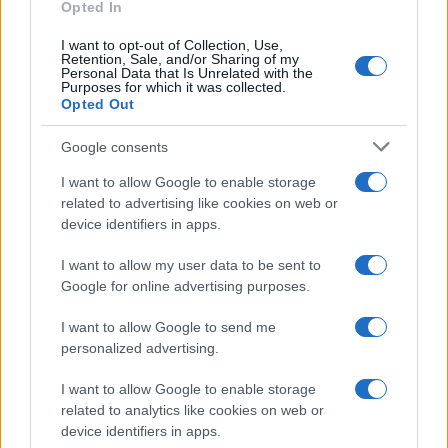
Opted In
I want to opt-out of Collection, Use,
Retention, Sale, and/or Sharing of my
Personal Data that Is Unrelated with the
Purposes for which it was collected.
Opted Out
Google consents
I want to allow Google to enable storage
related to advertising like cookies on web or
device identifiers in apps.
I want to allow my user data to be sent to
Google for online advertising purposes.
I want to allow Google to send me
Moldova György. Fotó: Hunyadi József / Fortepan
personalized advertising.
I want to allow Google to enable storage
related to analytics like cookies on web or
1938 Nikmond Beáta Munkácsy Mihály-díjas
device identifiers in apps.