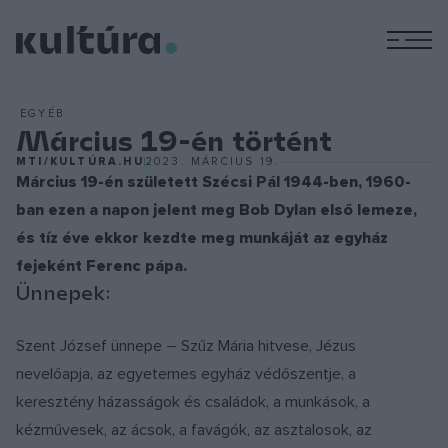
M
EGYÉB
Március 19-én történt
MTI/KULTÚRA.HU
2023. MÁRCIUS 19.
Március 19-én született Szécsi Pál 1944-ben, 1960-
ban ezen a napon jelent meg Bob Dylan első lemeze,
és tíz éve ekkor kezdte meg munkáját az egyház
fejeként Ferenc pápa.
Ünnepek:
Szent József ünnepe – Szűz Mária hitvese, Jézus
nevelőapja, az egyetemes egyház védőszentje, a
keresztény házasságok és családok, a munkások, a
kézművesek, az ácsok, a favágók, az asztalosok, az