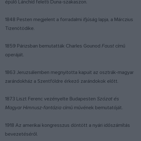
épülő Lánchíd feletti Duna-szakaszon.
1848 Pesten megjelent a forradalmi ifjúság lapja, a Márczius
Tizenötödike.
1859 Párizsban bemutatták Charles Gounod
Faust
című
operáját.
1863 Jeruzsálemben megnyitotta kapuit az osztrák-magyar
zarándokház a Szentföldre érkező zarándokok előtt.
1873 Liszt Ferenc vezényelte Budapesten
Szózat és
Magyar Himnusz-fantázia
című művének bemutatóját.
1918 Az amerikai kongresszus döntött a nyári időszámítás
bevezetéséről.