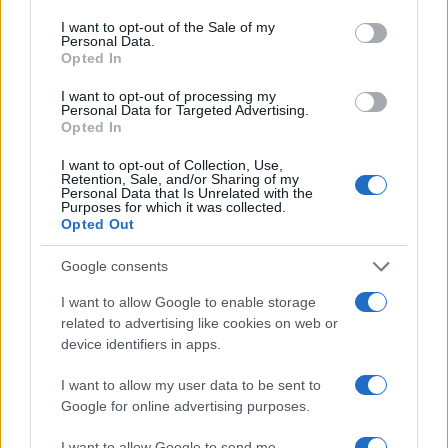
1913 Szobotka Tibor József Attila-díjas író,
consent section.
I want to opt-out of the Sale of my
irodalomtörténész, műfordító
Personal Data.
Opted In
1923 Szalma Ferenc Liszt Ferenc-díjas operaénekes,
I want to opt-out of processing my
Personal Data for Targeted Advertising.
érdemes művész
Opted In
I want to opt-out of Collection, Use,
1933 Tóth Sándor Munkácsy Mihály-díjas szobrászművész
Retention, Sale, and/or Sharing of my
Personal Data that Is Unrelated with the
Purposes for which it was collected.
Opted Out
1933 Philip Roth Pulitzer-díjas amerikai író
Google consents
1936 Ursula Andress svájci filmszínésznő, az 1960-as évek
I want to allow Google to enable storage
egyik szexszimbóluma, az első Bond-lány
related to advertising like cookies on web or
device identifiers in apps.
1943 Kiss Benedek Kossuth-díjas költő, műfordító
I want to allow my user data to be sent to
Google for online advertising purposes.
1944 Szécsi Pál táncdalénekes
I want to allow Google to send me