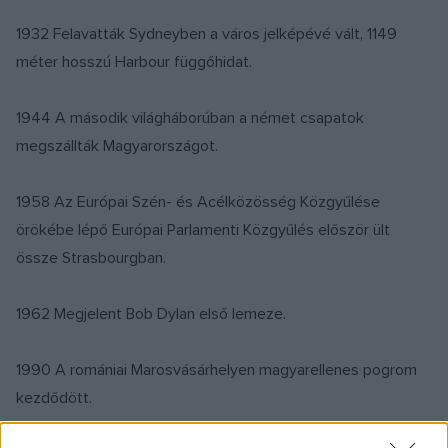
1932 Felavatták Sydneyben a város jelképévé vált, 1149
méter hosszú Harbour függőhidat.
1944 A második világháborúban a német csapatok
megszállták Magyarországot.
1958 Az Európai Szén- és Acélközösség Közgyűlése
örökébe lépő Európai Parlamenti Közgyűlés először ült
össze Strasbourgban.
1962 Megjelent Bob Dylan első lemeze.
1990 A romániai Marosvásárhelyen magyarellenes pogrom
kezdődött.