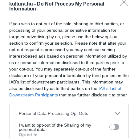
1995 Párizsban aláírták a magyar-szlovák alapszerződést.
kultura.hu -
Do Not Process My Personal
Information
2013 Trónra lépett Ferenc pápa, a katolikus egyház 266.,
If you wish to opt-out of the sale, sharing to third parties, or
egyben első latin-amerikai és első jezsuita feje.
processing of your personal or sensitive information for
targeted advertising by us, please use the below opt-out
section to confirm your selection. Please note that after your
Március 19-én született:
opt-out request is processed you may continue seeing
interest-based ads based on personal information utilized by
1728 Pierre-Joseph Verhagen flamand festő
us or personal information disclosed to third parties prior to
your opt-out. You may separately opt-out of the further
disclosure of your personal information by third parties on the
1813 David Livingstone skót misszionárius, Afrika-utazó
IAB’s list of downstream participants. This information may
also be disclosed by us to third parties on the
IAB’s List of
Downstream Participants
that may further disclose it to other
1848 Wyatt Earp békebíró, a Vadnyugat legendás alakja
third parties.
Please note that this website/app uses one or more Google
1903 Dávid Károly Kossuth-díjas építész, a Népstadion
Personal Data Processing Opt Outs
services and may gather and store information including but
tervezője
not limited to your visit or usage behaviour. You may click to
I want to opt-out of the Sharing of my
personal data.
grant or deny consent to Google and its third-party tags to
Opted In
use your data for below specified purposes in below Google