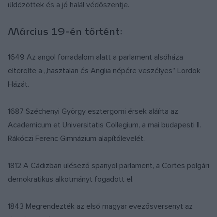
üldözöttek és a jó halál védőszentje.
Március 19-én történt:
1649 Az angol forradalom alatt a parlament alsóháza
eltörölte a „hasztalan és Anglia népére veszélyes” Lordok
Házát.
1687 Széchenyi György esztergomi érsek aláírta az
Academicum et Universitatis Collegium, a mai budapesti II.
Rákóczi Ferenc Gimnázium alapítólevelét.
1812 A Cádizban ülésező spanyol parlament, a Cortes polgári
demokratikus alkotmányt fogadott el.
1843 Megrendezték az első magyar evezősversenyt az