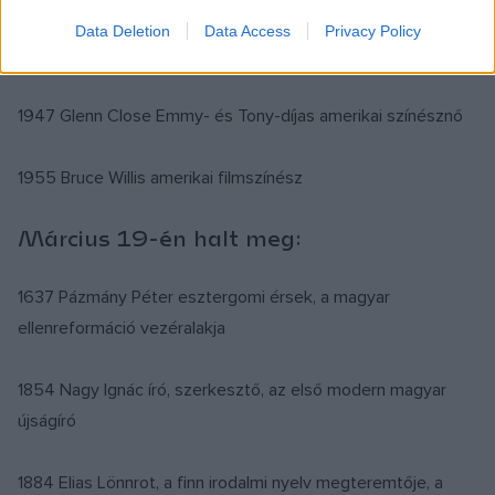
Szécsi Pál 1968-ban. Fotó: Szalay Zoltán / Fortepan
Data Deletion
Data Access
Privacy Policy
1947 Glenn Close Emmy- és Tony-díjas amerikai színésznő
1955 Bruce Willis amerikai filmszínész
Március 19-én halt meg:
1637 Pázmány Péter esztergomi érsek, a magyar
ellenreformáció vezéralakja
1854 Nagy Ignác író, szerkesztő, az első modern magyar
újságíró
1884 Elias Lönnrot, a finn irodalmi nyelv megteremtője, a