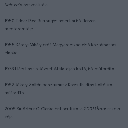
Kalevala
összeállítója
1950 Edgar Rice Burroughs amerikai író, Tarzan
megteremtője
1955 Károlyi Mihály gróf, Magyarország első köztársasági
elnöke
1978 Hárs László József Attila-díjas költő, író, műfordító
1982 Jékely Zoltán posztumusz Kossuth-díjas költő, író,
műfordító
2008 Sir Arthur C. Clarke brit sci-fi író, a
2001 Űrodüsszeia
írója