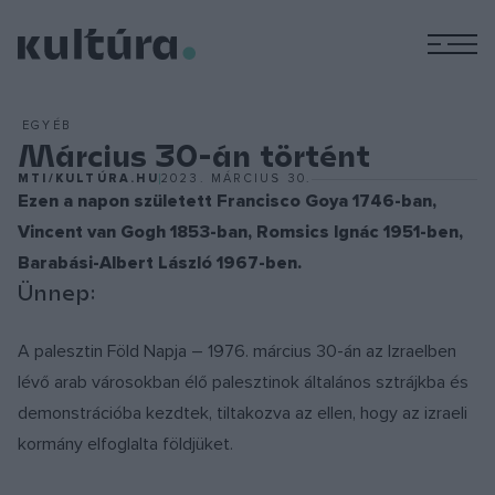
M
EGYÉB
Március 30-án történt
MTI/KULTÚRA.HU
2023. MÁRCIUS 30.
Ezen a napon született Francisco Goya 1746-ban,
Vincent van Gogh 1853-ban, Romsics Ignác 1951-ben,
Barabási-Albert László 1967-ben.
Ünnep:
A palesztin Föld Napja – 1976. március 30-án az Izraelben
lévő arab városokban élő palesztinok általános sztrájkba és
demonstrációba kezdtek, tiltakozva az ellen, hogy az izraeli
kormány elfoglalta földjüket.