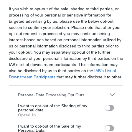
központ és Dózsa György út közötti szakaszát.
If you wish to opt-out of the sale, sharing to third parties, or
processing of your personal or sensitive information for
Március 30-án született:
targeted advertising by us, please use the below opt-out
section to confirm your selection. Please note that after your
1746 Francisco Goya spanyol festő és grafikus
opt-out request is processed you may continue seeing
interest-based ads based on personal information utilized by
us or personal information disclosed to third parties prior to
1848 Puskás Ferenc hadmérnök, a budapesti
your opt-out. You may separately opt-out of the further
telefonközpont megépítője és első igazgatója
disclosure of your personal information by third parties on the
IAB’s list of downstream participants. This information may
also be disclosed by us to third parties on the
IAB’s List of
1853 Vincent van Gogh holland festő
Downstream Participants
that may further disclose it to other
third parties.
1895 Carl Lutz svájci diplomata, 1942-1945-ben budapesti
Please note that this website/app uses one or more Google
Personal Data Processing Opt Outs
konzul, zsidómentő
services and may gather and store information including but
not limited to your visit or usage behaviour. You may click to
I want to opt-out of the Sharing of my
personal data.
grant or deny consent to Google and its third-party tags to
Opted In
1931 Szokolay Sándor Kossuth-díjas zeneszerző, a Corvin-
use your data for below specified purposes in below Google
lánc kitüntetettje
consent section.
I want to opt-out of the Sale of my
Personal Data.