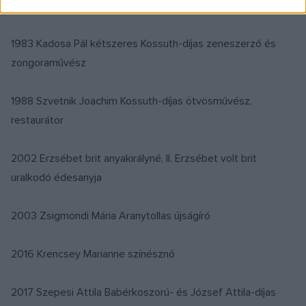
díszlettervező, alkalmazott grafikus
1983 Kadosa Pál kétszeres Kossuth-díjas zeneszerző és
zongoraművész
1988 Szvetnik Joachim Kossuth-díjas ötvösművész,
restaurátor
2002 Erzsébet brit anyakirályné, II. Erzsébet volt brit
uralkodó édesanyja
2003 Zsigmondi Mária Aranytollas újságíró
2016 Krencsey Marianne színésznő
2017 Szepesi Attila Babérkoszorú- és József Attila-díjas