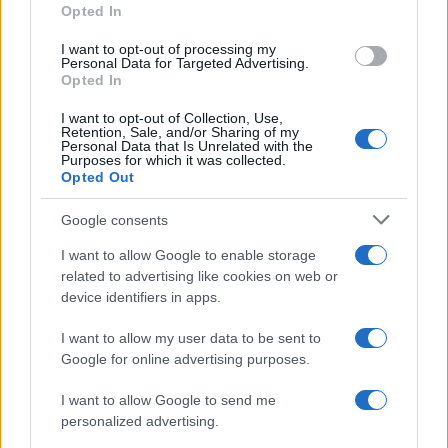
Opted In
1932 Ágai Karola Kossuth-díjas operaénekes
I want to opt-out of processing my
Personal Data for Targeted Advertising.
Opted In
1937 Warren Beatty Oscar-díjas amerikai filmrendező,
színész
I want to opt-out of Collection, Use,
Retention, Sale, and/or Sharing of my
Personal Data that Is Unrelated with the
Purposes for which it was collected.
1943 Becsy Zoltán Balázs Béla-díjas operatőr
Opted Out
Google consents
1945 Eric Clapton Grammy-díjas angol rock-gitáros, énekes,
zeneszerző
I want to allow Google to enable storage
related to advertising like cookies on web or
device identifiers in apps.
I want to allow my user data to be sent to
Google for online advertising purposes.
I want to allow Google to send me
personalized advertising.