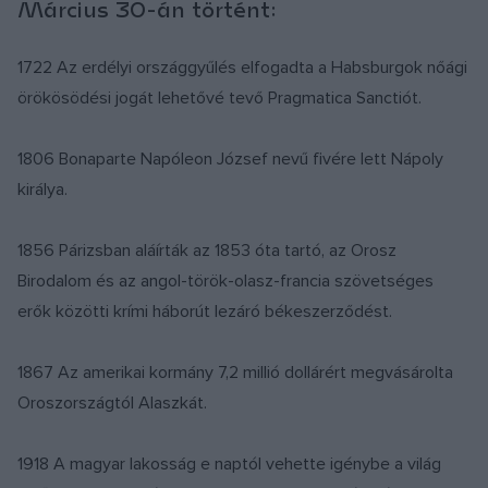
Március 30-án történt:
1722 Az erdélyi országgyűlés elfogadta a Habsburgok nőági
örökösödési jogát lehetővé tevő Pragmatica Sanctiót.
1806 Bonaparte Napóleon József nevű fivére lett Nápoly
királya.
1856 Párizsban aláírták az 1853 óta tartó, az Orosz
Birodalom és az angol-török-olasz-francia szövetséges
erők közötti krími háborút lezáró békeszerződést.
1867 Az amerikai kormány 7,2 millió dollárért megvásárolta
Oroszországtól Alaszkát.
1918 A magyar lakosság e naptól vehette igénybe a világ