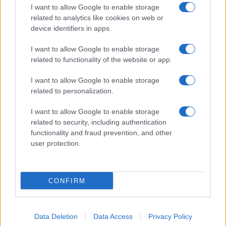
I want to allow Google to enable storage
related to analytics like cookies on web or
1951 Romsics Ignác Széchenyi-díjas történész, akadémikus
device identifiers in apps.
1967 Barabási Albert-László, az Egyesült Államokban élő
I want to allow Google to enable storage
related to functionality of the website or app.
fizikus, az MTA külső tagja, Prima Primissima díjas
I want to allow Google to enable storage
1968 Celine Dion Grammy-díjas kanadai popénekesnő
related to personalization.
I want to allow Google to enable storage
Március 30-án halt meg:
related to security, including authentication
functionality and fraud prevention, and other
user protection.
1912 Karl May, az amerikai vadnyugatról szóló regényeivel
minden idők legtöbb könyvet eladó német írója
CONFIRM
1943 Pollák Antal mérnök, feltaláló
1978 Köpeczi Bócz István Jászai Mari-díjas jelmez- és
Data Deletion
Data Access
Privacy Policy