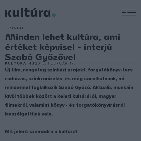
M
SZÍNPAD
Minden lehet kultúra, ami
értéket képvisel - interjú
Szabó Győzővel
KULTURA.HU
2015. FEBRUÁR 17.
Új film, rengeteg színházi projekt, forgatókönyv-terv,
rádiózás, szinkronizálás, és még sorolhatnánk, mi
mindennel foglalkozik Szabó Győző. Aktuális munkáin
kívül többek között a keleti kultúráról, magyar
filmekről, valamint könyv - és forgatókönyvírásról
beszélgettünk vele.
Mit jelent számodra a kultúra?