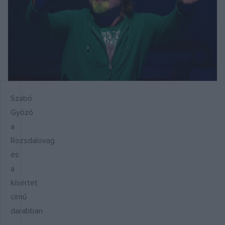
Szabó
Győző
a
Rozsdalovag
és
a
kísértet
című
darabban