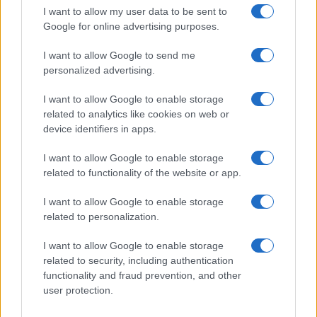
I want to allow my user data to be sent to
Google for online advertising purposes.
Mást is szívesen írnál?
I want to allow Google to send me
Vannak ötleteim, tervbe van véve, hogy talán jön még egy
personalized advertising.
könyv, de ez még nem biztos. Mindenesetre vannak dolgaim
I want to allow Google to enable storage
a színházon, a filmen, a rádiózáson, a szinkronizáláson és a
related to analytics like cookies on web or
gerillakezdeményezéseken kívül is.
device identifiers in apps.
I want to allow Google to enable storage
related to functionality of the website or app.
I want to allow Google to enable storage
Olvasni miket szoktál?
related to personalization.
A Libri gondozásában adtuk ki a Toxikoma című könyvemet,
I want to allow Google to enable storage
related to security, including authentication
úgyhogy a Libri újdonságait rendszeresen meg szoktam
functionality and fraud prevention, and other
kapni, most is került hozzám néhány könyv. Épp az Úgy a
user protection.
földön is-t olvasom, ami egy bokszolóról szól, és nagyon jó