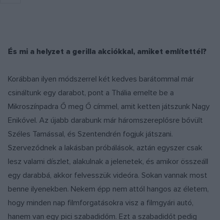
És mi a helyzet a gerilla akciókkal, amiket említettél?
Korábban ilyen módszerrel két kedves barátommal már
csináltunk egy darabot, pont a Thália emelte be a
Mikroszínpadra Ő meg Ő címmel, amit ketten játszunk Nagy
Enikővel. Az újabb darabunk már háromszereplősre bővült
Széles Tamással, és Szentendrén fogjuk játszani.
Szerveződnek a lakásban próbálások, aztán egyszer csak
lesz valami díszlet, alakulnak a jelenetek, és amikor összeáll
egy darabbá, akkor felvesszük videóra. Sokan vannak most
benne ilyenekben. Nekem épp nem attól hangos az életem,
hogy minden nap filmforgatásokra visz a filmgyári autó,
hanem van egy pici szabadidőm. Ezt a szabadidőt pedig