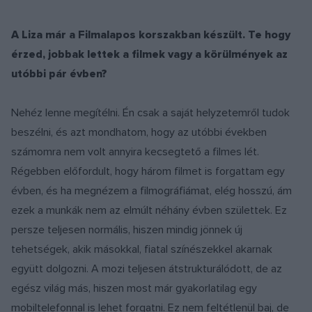
A Liza már a Filmalapos korszakban készült. Te hogy
érzed, jobbak lettek a filmek vagy a körülmények az
utóbbi pár évben?
Nehéz lenne megítélni. Én csak a saját helyzetemről tudok
beszélni, és azt mondhatom, hogy az utóbbi években
számomra nem volt annyira kecsegtető a filmes lét.
Régebben előfordult, hogy három filmet is forgattam egy
évben, és ha megnézem a filmográfiámat, elég hosszú, ám
ezek a munkák nem az elmúlt néhány évben születtek. Ez
persze teljesen normális, hiszen mindig jönnek új
tehetségek, akik másokkal, fiatal színészekkel akarnak
együtt dolgozni. A mozi teljesen átstrukturálódott, de az
egész világ más, hiszen most már gyakorlatilag egy
mobiltelefonnal is lehet forgatni. Ez nem feltétlenül baj, de