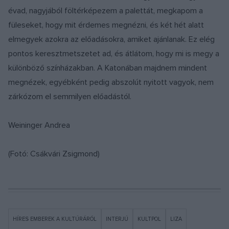
évad, nagyjából föltérképezem a palettát, megkapom a
füleseket, hogy mit érdemes megnézni, és két hét alatt
elmegyek azokra az előadásokra, amiket ajánlanak. Ez elég
pontos keresztmetszetet ad, és átlátom, hogy mi is megy a
különböző színházakban. A Katonában majdnem mindent
megnézek, egyébként pedig abszolút nyitott vagyok, nem
zárkózom el semmilyen előadástól.
Weininger Andrea
(Fotó: Csákvári Zsigmond)
HÍRES EMBEREK A KULTÚRÁRÓL
INTERJÚ
KULTPOL
LIZA