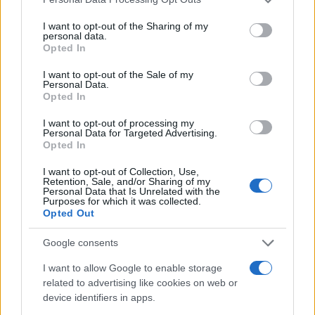
services and may gather and store information including but
not limited to your visit or usage behaviour. You may click to
I want to opt-out of the Sharing of my
personal data.
grant or deny consent to Google and its third-party tags to
Tényleg dolgozol egy forgatókönyvön, vagy ezt most
Opted In
use your data for below specified purposes in below Google
csak úgy mondtad?
consent section.
I want to opt-out of the Sale of my
Personal Data.
Opted In
Tényleg. Annak idején írtam egy könyvet a
I want to opt-out of processing my
drogfüggőségemről, amiből valószínűleg egy kedves
Personal Data for Targeted Advertising.
Opted In
barátommal adaptálni fogunk egy filmforgatókönyv verziót.
Meggyőződésem, hogy érdekelné az embereket, hiszen
I want to opt-out of Collection, Use,
Retention, Sale, and/or Sharing of my
igazi sikerkönyv volt 2012-ben, rajta volt a toplistákon, és 30
Personal Data that Is Unrelated with the
Purposes for which it was collected.
ezer példányban fogyott el. Kár volna nem meglovagolni, ha
Opted Out
egyszer ennyien elolvasták és adták egymás kezébe. Úgy
Google consents
gondolom, ha ebből készülhetne egy film valamilyen csodás
szereposztással, akkor akár nagy siker is lehetne.
I want to allow Google to enable storage
related to advertising like cookies on web or
device identifiers in apps.