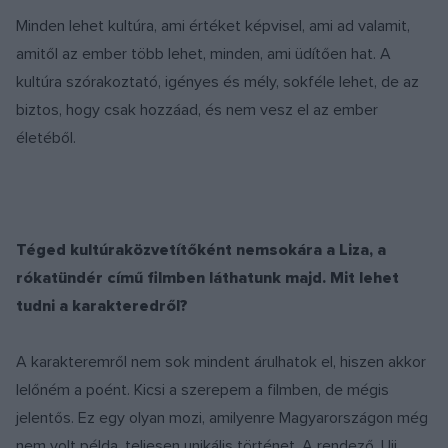
Minden lehet kultúra, ami értéket képvisel, ami ad valamit,
amitől az ember több lehet, minden, ami üdítően hat. A
kultúra szórakoztató, igényes és mély, sokféle lehet, de az
biztos, hogy csak hozzáad, és nem vesz el az ember
életéből.
Téged kultúraközvetítőként nemsokára a Liza, a
rókatündér című filmben láthatunk majd. Mit lehet
tudni a karakteredről?
A karakteremről nem sok mindent árulhatok el, hiszen akkor
lelőném a poént. Kicsi a szerepem a filmben, de mégis
jelentős. Ez egy olyan mozi, amilyenre Magyarországon még
nem volt példa, teljesen unikális történet. A rendező, Ujj