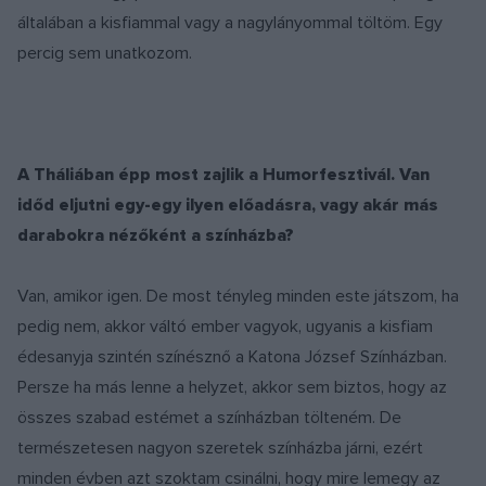
általában a kisfiammal vagy a nagylányommal töltöm. Egy
percig sem unatkozom.
A Tháliában épp most zajlik a Humorfesztivál. Van
időd eljutni egy-egy ilyen előadásra, vagy akár más
darabokra nézőként a színházba?
Van, amikor igen. De most tényleg minden este játszom, ha
pedig nem, akkor váltó ember vagyok, ugyanis a kisfiam
édesanyja szintén színésznő a Katona József Színházban.
Persze ha más lenne a helyzet, akkor sem biztos, hogy az
összes szabad estémet a színházban tölteném. De
természetesen nagyon szeretek színházba járni, ezért
minden évben azt szoktam csinálni, hogy mire lemegy az