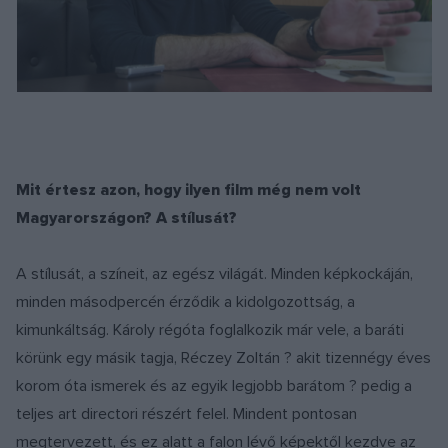
Mit értesz azon, hogy ilyen film még nem volt
Magyarországon? A stílusát?
A stílusát, a színeit, az egész világát. Minden képkockáján,
minden másodpercén érződik a kidolgozottság, a
kimunkáltság. Károly régóta foglalkozik már vele, a baráti
körünk egy másik tagja, Réczey Zoltán ? akit tizennégy éves
korom óta ismerek és az egyik legjobb barátom ? pedig a
teljes art directori részért felel. Mindent pontosan
megtervezett, és ez alatt a falon lévő képektől kezdve az