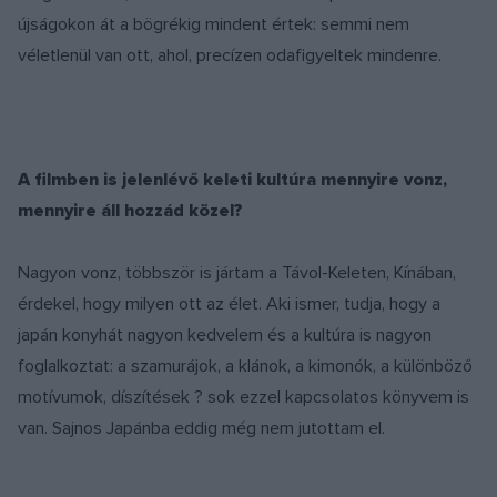
újságokon át a bögrékig mindent értek: semmi nem
véletlenül van ott, ahol, precízen odafigyeltek mindenre.
A filmben is jelenlévő keleti kultúra mennyire vonz,
mennyire áll hozzád közel?
Nagyon vonz, többször is jártam a Távol-Keleten, Kínában,
érdekel, hogy milyen ott az élet. Aki ismer, tudja, hogy a
japán konyhát nagyon kedvelem és a kultúra is nagyon
foglalkoztat: a szamurájok, a klánok, a kimonók, a különböző
motívumok, díszítések ? sok ezzel kapcsolatos könyvem is
van. Sajnos Japánba eddig még nem jutottam el.