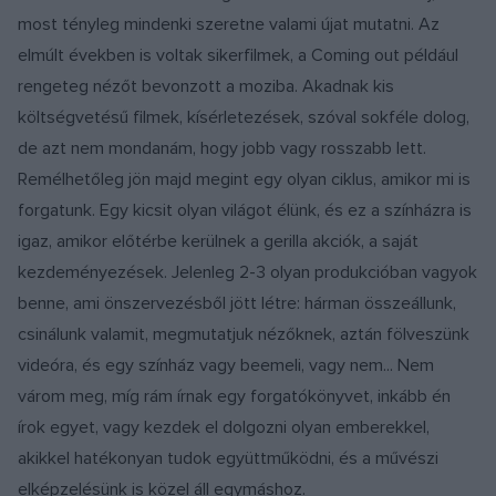
most tényleg mindenki szeretne valami újat mutatni. Az
elmúlt években is voltak sikerfilmek, a Coming out például
rengeteg nézőt bevonzott a moziba. Akadnak kis
költségvetésű filmek, kísérletezések, szóval sokféle dolog,
de azt nem mondanám, hogy jobb vagy rosszabb lett.
Remélhetőleg jön majd megint egy olyan ciklus, amikor mi is
forgatunk. Egy kicsit olyan világot élünk, és ez a színházra is
igaz, amikor előtérbe kerülnek a gerilla akciók, a saját
kezdeményezések. Jelenleg 2-3 olyan produkcióban vagyok
benne, ami önszervezésből jött létre: hárman összeállunk,
csinálunk valamit, megmutatjuk nézőknek, aztán fölveszünk
videóra, és egy színház vagy beemeli, vagy nem... Nem
várom meg, míg rám írnak egy forgatókönyvet, inkább én
írok egyet, vagy kezdek el dolgozni olyan emberekkel,
akikkel hatékonyan tudok együttműködni, és a művészi
elképzelésünk is közel áll egymáshoz.