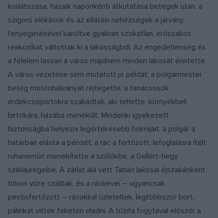
korlátozása, házaik naponkénti átkutatása betegek után, a
szigorú előírások és az ellátási nehézségek a járvány
fenyegetésével karöltve gyakran szokatlan, erőszakos
reakciókat váltottak ki a lakosságból. Az engedetlenség és
a félelem lassan a város majdnem minden lakosát érintette.
A város vezetése sem mutatott jó példát: a polgármester
beteg mostohaleányát rejtegette, a tanácsosok
érdekcsoportokra szakadtak, aki tehette, környékbeli
birtokára, házába menekült. Mindenki igyekezett
biztonságba helyezni legértékesebb holmijait: a polgár a
határban elásta a pénzét, a rác a fertőzött, lefoglalásra ítélt
ruhaneműit menekítette a szőlőkbe, a Gellért-hegy
sziklaüregeibe. A zárlat alá vett Tabán lakosai éjszakánként
titkon vízre szálltak, és a ráckevei – ugyancsak
pestisfertőzött – rácokkal üzleteltek, legtöbbször bort,
pálinkát vittek feketén eladni. A tűzifa fogytával először a