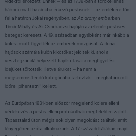
vidékről érkezett. Ennek – és az 1738-ban a törökellenes
háború miatt hazánkba érkező pestisnek – az emlékére tűnt
fel a határon Jókai regényében, az
Az arany ember
ben
Tímár Mihály és Ali Csorbadzsi hajóján az ellenőr: pestises
beteget keresett. A 19. században egyébként már inkább a
kolera miatt figyelték az emberek mozgását. A dunai
hajósok számára külön kikötőket jelöltek ki, ahol a
vesztegzár alá helyezett hajók utasai a megfigyelési
idejüket töltötték, illetve áruikat – ha nem a
megsemmisítendő kategóriába tartoztak – meghatározott
időre „pihentetni” kellett.
Az Európában 1831-ben először megjelenő kolera elleni
védekezés a pestis elleni protokollnak megfelelően zajlott.
Tapasztalati úton mégis sok olyan megoldást találtak, amit
lényegében azóta alkalmazunk. A 17. századi Itáliában, majd