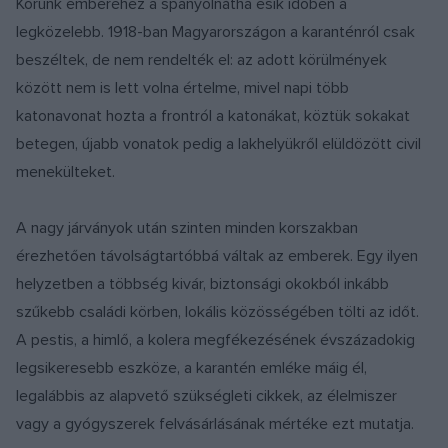
Korunk emberéhez a spanyolnátha esik időben a
legközelebb. 1918-ban Magyarországon a karanténról csak
beszéltek, de nem rendelték el: az adott körülmények
között nem is lett volna értelme, mivel napi több
katonavonat hozta a frontról a katonákat, köztük sokakat
betegen, újabb vonatok pedig a lakhelyükről elüldözött civil
menekülteket.
A nagy járványok után szinten minden korszakban
érezhetően távolságtartóbbá váltak az emberek. Egy ilyen
helyzetben a többség kivár, biztonsági okokból inkább
szűkebb családi körben, lokális közösségében tölti az időt.
A pestis, a himlő, a kolera megfékezésének évszázadokig
legsikeresebb eszköze, a karantén emléke máig él,
legalábbis az alapvető szükségleti cikkek, az élelmiszer
vagy a gyógyszerek felvásárlásának mértéke ezt mutatja.