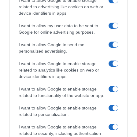
I want to allow Google to enable storage
valaki, a távolabbi kereskedelmi kapcsolatok megszakadtak,
related to advertising like cookies on web or
a zárlat alá kerültek ellátása és a védekezés költségei az
device identifiers in apps.
állami segítség ellenére hatalmas összegeket emésztettek
I want to allow my user data to be sent to
fel, amit a város csak kölcsönökből tudott fizetni. Míg a
Google for online advertising purposes.
pestis által megkímélt Pest város tanácsa 1711-ben és 1712-
ben soha nem látott vásári sokadalomról számolt be, addig
I want to allow Google to send me
personalized advertising.
a budai tanácsosok levélben könyörögtek más városok
vezetőinek, hogy ne kerüljék el tovább Budát, jöjjenek
I want to allow Google to enable storage
piacozni, üzletelni, különben éhen vesznek.
related to analytics like cookies on web or
device identifiers in apps.
Mi történt a város lakóival, a családokkal? A városi
I want to allow Google to enable storage
related to functionality of the website or app.
szegények könnyen földönfutóvá válhattak, Budán például
az első időkben kunyhóikat a hatóság emberei a védekezés
I want to allow Google to enable storage
nevében felgyújtották. A nincstelenné vált emberek gyakran
related to personalization.
elvándoroltak.
I want to allow Google to enable storage
related to security, including authentication