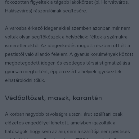
fokozottan figyeltek a tágabb lakókörzet (pl. Horvátváros,
Halászváros) rászorulóinak segítésére.
A városba érkező idegenekkel szemben azonban már nem
voltak olyan segítőkészek a helybéliek: féltek a számukra
ismeretlenektől. Az idegenkedés mögött részben ott élt a
pestistől való állandó félelem. A gyanús körülmények között
megbetegedett idegen és esetleges társai stigmatizálása
gyorsan megtörtént, éppen ezért a helyiek igyekeztek
elhatárolódni tőlük.
Védőöltözet, maszk, karantén
A korban nagyobb távolságra utazni, árut szállítani csak
előzetes engedéllyel lehetett, amelyben igazolták a
hatóságok, hogy sem az áru, sem a szállítója nem pestises