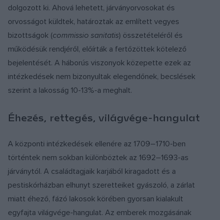
dolgozott ki. Ahová lehetett, járványorvosokat és
orvosságot küldtek, határoztak az említett vegyes
bizottságok (
commissio sanitatis
) összetételéről és
működésük rendjéről, előírták a fertőzöttek kötelező
bejelentését. A háborús viszonyok közepette ezek az
intézkedések nem bizonyultak elegendőnek, becslések
szerint a lakosság 10-13%-a meghalt.
Éhezés, rettegés, világvége-hangulat
A központi intézkedések ellenére az 1709–1710-ben
történtek nem sokban különböztek az 1692–1693-as
járványtól. A családtagjaik karjából kiragadott és a
pestiskórházban elhunyt szeretteiket gyászoló, a zárlat
miatt éhező, fázó lakosok körében gyorsan kialakult
egyfajta világvége-hangulat. Az emberek mozgásának