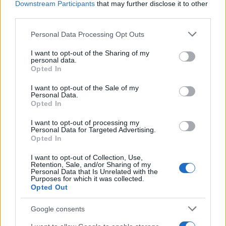
Downstream Participants
that may further disclose it to other
családtagok nem engedték elvinni beteg hozzátartozóikat,
third parties.
mire katonák érkeztek a beteghordók segítségére, kisebb
Please note that this website/app uses one or more Google
dulakodás támadt. Asszonyok azt kezdték híresztelni, hogy
Personal Data Processing Opt Outs
services and may gather and store information including but
a katonák el akarják pusztítani a tabáni polgárokat, mire
not limited to your visit or usage behaviour. You may click to
I want to opt-out of the Sharing of my
personal data.
félreverték a harangokat. Az odasereglett lakosság a
grant or deny consent to Google and its third-party tags to
Opted In
use your data for below specified purposes in below Google
katonákra támadt, a csetepaté végére sokan
consent section.
I want to opt-out of the Sale of my
megsebesültek, a pestisorvost vérbe fagyva,
Personal Data.
felismerhetetlenségig összevert fejjel találták meg.
Opted In
I want to opt-out of processing my
Következmények
Personal Data for Targeted Advertising.
Opted In
I want to opt-out of Collection, Use,
1709 és 1712 között Buda városának egyes részei vagy az
Retention, Sale, and/or Sharing of my
Personal Data that Is Unrelated with the
egésze három alkalommal került hosszú hónapokra zárlat
Purposes for which it was collected.
alá. A város vonzerejét jelentő gyógyfürdők ezekben az
Opted Out
években a hozzájuk tartozó fogadókkal, kocsmákkal együtt
Google consents
jórészt zárva maradtak, a híres borvidék szőlőit alig művelte