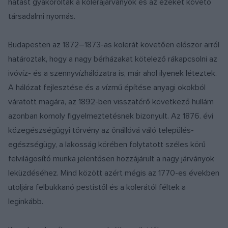
hatást gyakoroltak a kolerajárványok és az ezeket követő
társadalmi nyomás.
Budapesten az 1872–1873-as kolerát követően először arról
határoztak, hogy a nagy bérházakat kötelező rákapcsolni az
ivóvíz- és a szennyvízhálózatra is, már ahol ilyenek léteztek.
A hálózat fejlesztése és a vízmű építése anyagi okokból
váratott magára, az 1892-ben visszatérő következő hullám
azonban komoly figyelmeztetésnek bizonyult. Az 1876. évi
közegészségügyi törvény az önállóvá váló település-
egészségügy, a lakosság körében folytatott széles körű
felvilágosító munka jelentősen hozzájárult a nagy járványok
leküzdéséhez. Mind között azért mégis az 1770-es években
utoljára felbukkanó pestistől és a kolerától féltek a
leginkább.