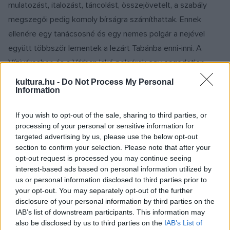
mulatozást, italozást, táncolást, összejövetelt, a szabály
megszegői pedig komoly bírságra számíthattak. Ennek
ellenére egy tanácsosné és egy nemes polgár a nejével
együtt többször lementek a lezárt Tabánba enni-inni. A
Vízivárosban és a Várban lakó polgárok egy engedetlen
csoportja 1710 szeptemberére ugyancsak megunta a
kultura.hu -
Do Not Process My Personal
Information
tilalmakat, rendszeresen kiszökött az országúti
városrészbe, ahol présházakban törzshelyeket alakítottak ki
If you wish to opt-out of the sale, sharing to third parties, or
maguknak: ettek, ittak, szervezkedtek a polgármester ellen.
processing of your personal or sensitive information for
A dolog olyan méreteket öltött, hogy tájékoztatni kellett a
targeted advertising by us, please use the below opt-out
section to confirm your selection. Please note that after your
budai várparancsnokot, a tanács pedig a pénzbírság mellett
opt-out request is processed you may continue seeing
lakóhelyükről való kizárással fenyegette ezeket a
interest-based ads based on personal information utilized by
személyeket.
us or personal information disclosed to third parties prior to
your opt-out. You may separately opt-out of the further
disclosure of your personal information by third parties on the
A társadalmi rend felbomlása karantén idején akár lázadásig
IAB’s list of downstream participants. This information may
is fajulhatott, ahogyan 1739-ben történt a Tabánban. A
also be disclosed by us to third parties on the
IAB’s List of