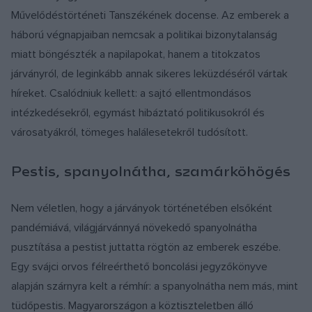
Művelődéstörténeti Tanszékének docense. Az emberek a
háború végnapjaiban nemcsak a politikai bizonytalanság
miatt böngészték a napilapokat, hanem a titokzatos
járványról, de leginkább annak sikeres leküzdéséről vártak
híreket. Csalódniuk kellett: a sajtó ellentmondásos
intézkedésekről, egymást hibáztató politikusokról és
városatyákról, tömeges halálesetekről tudósított.
Pestis, spanyolnátha, szamárköhögés
Nem véletlen, hogy a járványok történetében elsőként
pandémiává, világjárvánnyá növekedő spanyolnátha
pusztítása a pestist juttatta rögtön az emberek eszébe.
Egy svájci orvos félreérthető boncolási jegyzőkönyve
alapján szárnyra kelt a rémhír: a spanyolnátha nem más, mint
tüdőpestis. Magyarországon a köztiszteletben álló