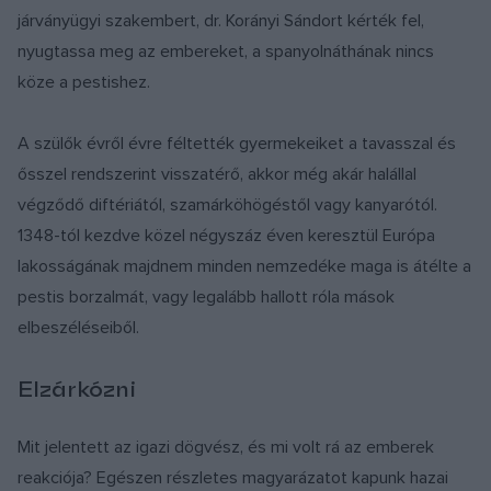
járványügyi szakembert, dr. Korányi Sándort kérték fel,
nyugtassa meg az embereket, a spanyolnáthának nincs
köze a pestishez.
A szülők évről évre féltették gyermekeiket a tavasszal és
ősszel rendszerint visszatérő, akkor még akár halállal
végződő diftériától, szamárköhögéstől vagy kanyarótól.
1348-tól kezdve közel négyszáz éven keresztül Európa
lakosságának majdnem minden nemzedéke maga is átélte a
pestis borzalmát, vagy legalább hallott róla mások
elbeszéléseiből.
Elzárkózni
Mit jelentett az igazi dögvész, és mi volt rá az emberek
reakciója? Egészen részletes magyarázatot kapunk hazai