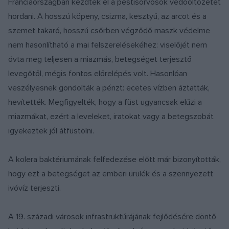
Franciaországban kezdtek el a pestisorvosok védőöltözetet
hordani. A hosszú köpeny, csizma, kesztyű, az arcot és a
szemet takaró, hosszú csőrben végződő maszk védelme
nem hasonlítható a mai felszerelésekéhez: viselőjét nem
óvta meg teljesen a miazmás, betegséget terjesztő
levegőtől, mégis fontos előrelépés volt. Hasonlóan
veszélyesnek gondolták a pénzt: ecetes vízben áztatták,
hevítették. Megfigyelték, hogy a füst ugyancsak elűzi a
miazmákat, ezért a leveleket, iratokat vagy a betegszobát
igyekeztek jól átfüstölni.
A kolera baktériumának felfedezése előtt már bizonyították,
hogy ezt a betegséget az emberi ürülék és a szennyezett
ivóvíz terjeszti.
A 19. századi városok infrastruktúrájának fejlődésére döntő