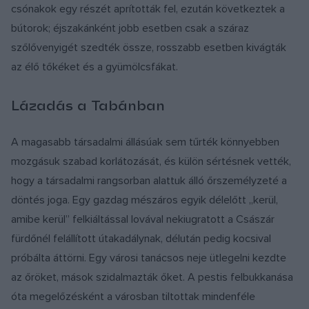
csónakok egy részét aprították fel, ezután következtek a
bútorok; éjszakánként jobb esetben csak a száraz
szőlővenyigét szedték össze, rosszabb esetben kivágták
az élő tőkéket és a gyümölcsfákat.
Lázadás a Tabánban
A magasabb társadalmi állásúak sem tűrték könnyebben
mozgásuk szabad korlátozását, és külön sértésnek vették,
hogy a társadalmi rangsorban alattuk álló őrszemélyzeté a
döntés joga. Egy gazdag mészáros egyik délelőtt „kerül,
amibe kerül” felkiáltással lovával nekiugratott a Császár
fürdőnél felállított útakadálynak, délután pedig kocsival
próbálta áttörni. Egy városi tanácsos neje ütlegelni kezdte
az őröket, mások szidalmazták őket. A pestis felbukkanása
óta megelőzésként a városban tiltottak mindenféle