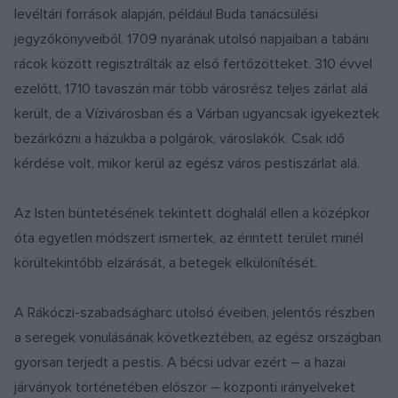
levéltári források alapján, például Buda tanácsülési
jegyzőkönyveiből. 1709 nyarának utolsó napjaiban a tabáni
rácok között regisztrálták az első fertőzötteket. 310 évvel
ezelőtt, 1710 tavaszán már több városrész teljes zárlat alá
került, de a Vízivárosban és a Várban ugyancsak igyekeztek
bezárkózni a házukba a polgárok, városlakók. Csak idő
kérdése volt, mikor kerül az egész város pestiszárlat alá.
Az Isten büntetésének tekintett döghalál ellen a középkor
óta egyetlen módszert ismertek, az érintett terület minél
körültekintőbb elzárását, a betegek elkülönítését.
A Rákóczi-szabadságharc utolsó éveiben, jelentős részben
a seregek vonulásának következtében, az egész országban
gyorsan terjedt a pestis. A bécsi udvar ezért – a hazai
járványok történetében először – központi irányelveket