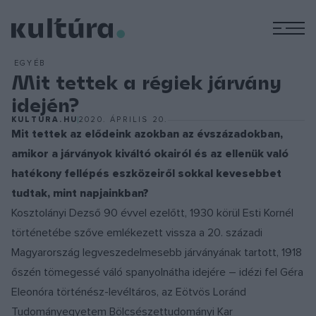
M
EGYÉB
Mit tettek a régiek járvány
idején?
KULTURA.HU
2020. ÁPRILIS 20.
Mit tettek az elődeink azokban az évszázadokban,
amikor a járványok kiváltó okairól és az ellenük való
hatékony fellépés eszközeiről sokkal kevesebbet
tudtak, mint napjainkban?
Kosztolányi Dezső 90 évvel ezelőtt, 1930 körül Esti Kornél
történetébe szőve emlékezett vissza a 20. századi
Magyarország legveszedelmesebb járványának tartott, 1918
őszén tömegessé váló spanyolnátha idejére – idézi fel Géra
Eleonóra történész-levéltáros, az Eötvös Loránd
Tudományegyetem Bölcsészettudományi Kar