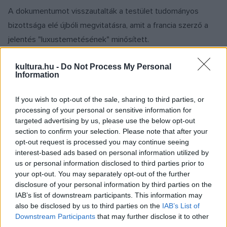
A dokumentumot visszautalták a testület tudományos
bizottsága elé újbóli megvitatásra, amit a francia szerző a
jelentés "luxustemetésének" minősített.
A vita elhalasztásában fontos szerepet játszott a közgyűlés
kultura.hu -
Do Not Process My Personal
konzervatív-kereszténydemokrata pártcsoportja, amelynek
Information
vezetője azt mondta, hogy a dokumentum
"kiegyensúlyozatlan" volt. "Készek vagyunk a vitára, de
If you wish to opt-out of the sale, sharing to third parties, or
tisztázni kellene, hogy politikai szerv vagyunk-e, vagy
processing of your personal or sensitive information for
targeted advertising by us, please use the below opt-out
tudományos akadémia" - tette hozzá.
section to confirm your selection. Please note that after your
opt-out request is processed you may continue seeing
Az MTI-nek nyilatkozva Eörsi Mátyás, a parlamenti
interest-based ads based on personal information utilized by
us or personal information disclosed to third parties prior to
közgyűlés liberális frakciójának vezetője szintén jó
your opt-out. You may separately opt-out of the further
döntésnek mondta a vita elhalasztását, de más miatt:
disclosure of your personal information by third parties on the
szerinte ez a lépés éppen azt mutatja, hogy a testület kiáll a
IAB’s list of downstream participants. This information may
also be disclosed by us to third parties on the
IAB’s List of
darwini evolúciós elmélet mellett, s nem tartja fontosnak,
Downstream Participants
that may further disclose it to other
hogy bármilyen vitát folytasson e kérdésben. "A művelt