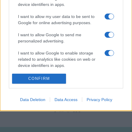
device identifiers in apps.
olvasható a dokumentumban.
I want to allow my user data to be sent to
Utóbbi ezért felszólította (volna) a tagállamok oktatási
Google for online advertising purposes.
szerveit, hogy határozottan szálljanak szembe minden olyan
I want to allow Google to send me
kísérlettel, amely a teremtéselmélet oktatását
personalized advertising.
"tudományos elméletként" akarná elérni, illetve hogy ezeket
I want to allow Google to enable storage
a tételek - a vallás kivételével - bármilyen más tananyagban
related to analytics like cookies on web or
szerepelhessenek.
device identifiers in apps.
I want to allow Google to enable storage
CONFIRM
(Múlt-kor/MTI)
related to functionality of the website or app.
I want to allow Google to enable storage
Data Deletion
Data Access
Privacy Policy
related to personalization.
MEGOSZTÁS
I want to allow Google to enable storage
related to security, including authentication
functionality and fraud prevention, and other