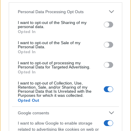
third parties.
Európa ezen már rég túl van" - mondta. Azt ugyanakkor
Please note that this website/app uses one or more Google
Personal Data Processing Opt Outs
Eörsi is elismerte, hogy az Európa Tanács parlamenti
services and may gather and store information including but
közgyűlése a mostani döntéssel kínos helyzetbe került:
not limited to your visit or usage behaviour. You may click to
I want to opt-out of the Sharing of my
personal data.
grant or deny consent to Google and its third-party tags to
szerinte egyáltalán nem kellett volna ezt a témát napirendre
Opted In
use your data for below specified purposes in below Google
tűzni.
consent section.
I want to opt-out of the Sale of my
Personal Data.
Opted In
Jelentésében Lengagne hangsúlyozza: az evolúciós
I want to opt-out of processing my
elméletet egyre több támadás éri a különböző vallási
Personal Data for Targeted Advertising.
fundamentalisták részéről, akik azt akarják, hogy a
Opted In
teremtéselmélet téziseit az európai iskolákban is oktassák,
I want to opt-out of Collection, Use,
Retention, Sale, and/or Sharing of my
párhuzamosan a darwini elmélettel, vagy akár ahelyett.
Personal Data that Is Unrelated with the
Purposes for which it was collected.
"Márpedig tudományos szempontból nincs semmiféle
Opted Out
kétség afelől, hogy a földi élet megértéséhez az evolúció
jelenti a központi teóriát. A teremtéselmélet egyetlen
Google consents
formája, így az intelligens tervezés sem a tényekre
I want to allow Google to enable storage
alapozódik, s nem használja a tudományos érvelést..." -
related to advertising like cookies on web or