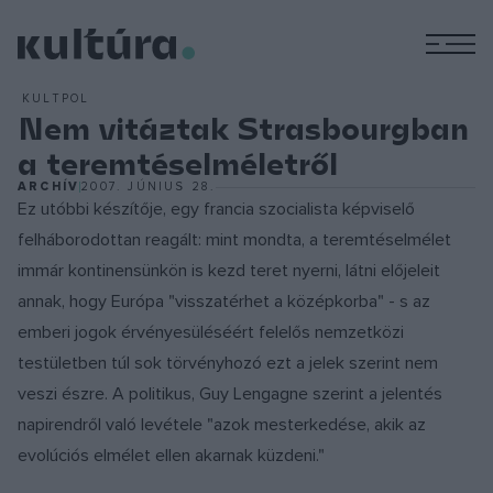
M
KULTPOL
Nem vitáztak Strasbourgban
a teremtéselméletről
ARCHÍV
2007. JÚNIUS 28.
Ez utóbbi készítője, egy francia szocialista képviselő
felháborodottan reagált: mint mondta, a teremtéselmélet
immár kontinensünkön is kezd teret nyerni, látni előjeleit
annak, hogy Európa "visszatérhet a középkorba" - s az
emberi jogok érvényesüléséért felelős nemzetközi
testületben túl sok törvényhozó ezt a jelek szerint nem
veszi észre. A politikus, Guy Lengagne szerint a jelentés
napirendről való levétele "azok mesterkedése, akik az
evolúciós elmélet ellen akarnak küzdeni."