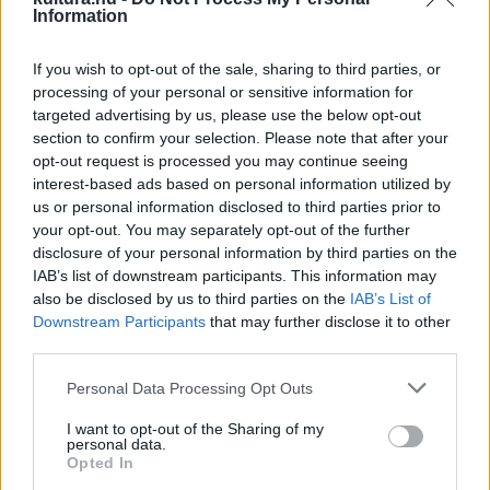
Information
A műveket A4-es papíron, számítógéppel gépelve,
kinyomtatva, jól olvasható formában,
3
példányban
kérjük
If you wish to opt-out of the sale, sharing to third parties, or
beküldeni az alábbi címre:
processing of your personal or sensitive information for
targeted advertising by us, please use the below opt-out
section to confirm your selection. Please note that after your
opt-out request is processed you may continue seeing
interest-based ads based on personal information utilized by
Magyar Napló Kiadó
us or personal information disclosed to third parties prior to
your opt-out. You may separately opt-out of the further
disclosure of your personal information by third parties on the
1450 Budapest, Pf. 77.
IAB’s list of downstream participants. This information may
also be disclosed by us to third parties on the
IAB’s List of
Downstream Participants
that may further disclose it to other
third parties.
Please note that this website/app uses one or more Google
Kérjük, hogy a borítékon minden esetben tüntessék
Personal Data Processing Opt Outs
services and may gather and store information including but
fel: ?Novellapályázat 2019?
not limited to your visit or usage behaviour. You may click to
I want to opt-out of the Sharing of my
personal data.
grant or deny consent to Google and its third-party tags to
Opted In
use your data for below specified purposes in below Google