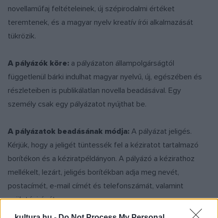
novellaműfaj feltételeinek, új szépirodalmi értéket
teremtenek, és a magyar nyelv kreatív írói alkalmazását
tükrözik.
A pályázók köre:
a pályázaton állampolgárságtól
függetlenül bárki indulhat magyar nyelvű, új, egészében és
részleteiben is publikálatlan novella beadásával. Egy
személy csak egy pályázatot nyújthat be.
A pályázatok beadásának módja:
A pályázat jeligés.
Kérjük, hogy a jeligét tüntessék fel a kéziratot tartalmazó
borítékon és a kéziratpéldányon. A pályázó a kézirathoz
mellékelt, lezárt, jeligés borítékban adja meg nevét,
postacímét, e-mail címét és telefonszámát, valamint
születési évét.
kultura.hu -
Do Not Process My Personal