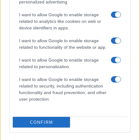
personalized advertising.
I want to allow Google to enable storage
related to analytics like cookies on web or
device identifiers in apps.
A pályázatok elbírálása:
A beadott műveket írókból,
irodalomtörténészekből és szerkesztőkből álló
I want to allow Google to enable storage
related to functionality of the website or app.
bírálóbizottság értékeli. A zsűri a beérkezett pályaművek
színvonalától teszi függővé, hogy kiadja-e az első díjat és a
I want to allow Google to enable storage
Junior-különdíjat. A kiíró fenntartja a jogot további
related to personalization.
különdíj(ak) kiadására.
I want to allow Google to enable storage
related to security, including authentication
A pályázók vállalásai:
functionality and fraud prevention, and other
A pályázók a pályázat beadásával
user protection.
elfogadják, hogy a díjazott alkotásokat a kiíró szabadon
felhasználhatja és megjelentetheti (hagyományos
könyvformátumban és/vagy folyóiratban, valamint
CONFIRM
elektronikus formában a kiíró internetes felületein), továbbá
vállalják, hogy az eredményhirdetést követően a művek