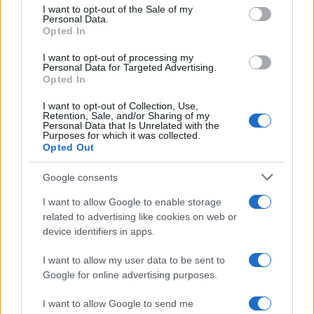
consent section.
I want to opt-out of the Sale of my
Personal Data.
A művek beadási határideje: 2019. július 31.
Opted In
I want to opt-out of processing my
Personal Data for Targeted Advertising.
A pályázati művek a határidőig folyamatosan leadhatók.
Opted In
I want to opt-out of Collection, Use,
Retention, Sale, and/or Sharing of my
Personal Data that Is Unrelated with the
Purposes for which it was collected.
Opted Out
Pályadíjak:
Google consents
I. díj: 300.000 Ft
I want to allow Google to enable storage
related to advertising like cookies on web or
II. díj: 200.000 Ft
device identifiers in apps.
I want to allow my user data to be sent to
III. díj: 100.000 Ft
Google for online advertising purposes.
I want to allow Google to send me
Junior-különdíj 25 év alatti alkotóknak: 150.000 Ft