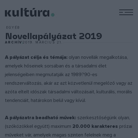
M
EGYÉB
Novellapályázat 2019
ARCHÍV
2019. MÁRCIUS 21.
A pályázat célja és témája:
olyan novellák megalkotása,
amelyek hőseinek sorsában és a társadalmi élet
jelenségeiben megmutatják az 1989?90-es
rendszerváltozás, akár az azt közvetlenül megelőző vagy az
azóta eltelt időszak társadalmi változásait, kulturális, morális
tendenciáit, határokon belül vagy kívül.
A pályázatra beadható művek:
szerkesztőségünk olyan,
(szóközökkel együtt) maximum
20.000 karakteres
prózai
műveket vár, amelyek magas szinten felelnek meg a