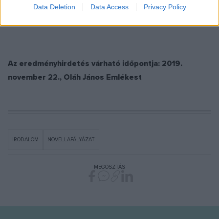
Data Deletion
Data Access
Privacy Policy
kéziratát elektronikus formában a kiírónak átadják.
Az eredményhirdetés várható időpontja: 2019.
november 22., Oláh János Emlékest
IRODALOM
NOVELLAPÁLYÁZAT
MEGOSZTÁS