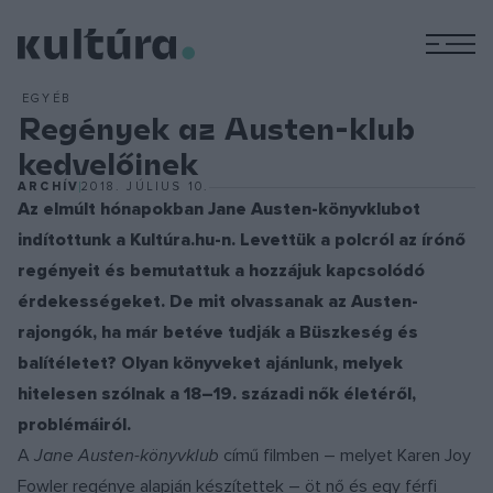
M
EGYÉB
Regények az Austen-klub
kedvelőinek
ARCHÍV
2018. JÚLIUS 10.
Az elmúlt hónapokban Jane Austen-könyvklubot
indítottunk a Kultúra.hu-n. Levettük a polcról az írónő
regényeit és bemutattuk a hozzájuk kapcsolódó
érdekességeket. De mit olvassanak az Austen-
rajongók, ha már betéve tudják a Büszkeség és
balítéletet? Olyan könyveket ajánlunk, melyek
hitelesen szólnak a 18–19. századi nők életéről,
problémáiról.
A
Jane Austen-könyvklub
című filmben – melyet Karen Joy
Fowler regénye alapján készítettek – öt nő és egy férfi