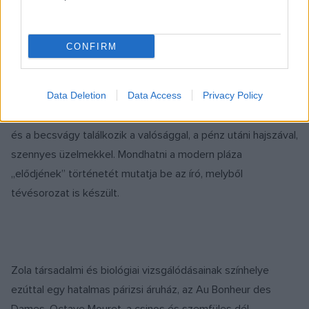
Fotó: est.hu
CONFIRM
3. Émile Zola:
Hölgyek Öröme
A francia regényírót a naturalista irányzat megteremtőjének
Data Deletion
Data Access
Privacy Policy
tartják, a
Hölgyek Örömé
ben mégis a romantika, a szerelem
és a becsvágy találkozik a valósággal, a pénz utáni hajszával,
szennyes üzelmekkel. Mondhatni a modern pláza
„elődjének” történetét mutatja be az író, melyből
tévésorozat is készült.
Zola társadalmi és biológiai vizsgálódásainak színhelye
ezúttal egy hatalmas párizsi áruház, az Au Bonheur des