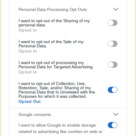
eszébe, és az amerikai polgárháború. Ez azonban ennek a
Please note that this website/app uses one or more Google
Personal Data Processing Opt Outs
services and may gather and store information including but
regénynek az esetében óriási tévedés. Elizabeth Gaskell
not limited to your visit or usage behaviour. You may click to
I want to opt-out of the Sharing of my
regénye Angliában játszódik és Észak-Angliát állítja szembe
personal data.
grant or deny consent to Google and its third-party tags to
Opted In
a déli országrészekkel. Északon már elindult az iparosodás,
use your data for below specified purposes in below Google
consent section.
hatalmas gyárak teszik tönkre az addig szép tájakat, és
I want to opt-out of the Sale of my
Personal Data.
koszos városokba, szűk utcákba szorulnak a gyári dolgozók,
Opted In
akiket a gyárigazgatók sokszor könyörtelenül kihasználnak.
I want to opt-out of processing my
Kevés bérért dolgoznak nők, gyerekek, férfiak. Ezt tekintik
Personal Data for Targeted Advertising.
Opted In
azonban a fejlődés útjának déllel szemben, ahol még
„háborítatlan békében”, ám még nagyobb szegénységben
I want to opt-out of Collection, Use,
Retention, Sale, and/or Sharing of my
és kiszolgáltatottságban élnek a parasztok. Melyik a jó út és
Personal Data that Is Unrelated with the
Purposes for which it was collected.
melyik a rossz? Az írónő nem ad rá didaktikus választ.
Opted Out
Bemutatja mindkét világ értékeit és hibáit. Természetesen
Google consents
egy gyönyörű, szerelmi történeten keresztül. A délangol
vidék békéjében és világlátásában felnövő lány családjával
I want to allow Google to enable storage
related to advertising like cookies on web or
kénytelen Északra költözni, ahol mindenben a tőke, a munka