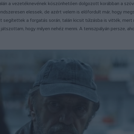
talán a vezetéknevének köszönhetően dolgozott korábban a szöv
dszeresen elessek, de azért velem is előfordult már, hogy meg
segítettek a forgatás során, talán kicsit túlzásba is vitték, mert
is játszottam, hogy milyen nehéz menni. A teniszpályán persze, aho