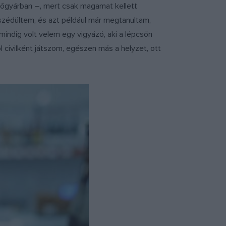
őgyárban –, mert csak magamat kellett
szédültem, és azt például már megtanultam,
 mindig volt velem egy vigyázó, aki a lépcsőn
l civilként játszom, egészen más a helyzet, ott