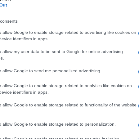
Out
consents
o allow Google to enable storage related to advertising like cookies on
evice identifiers in apps.
o allow my user data to be sent to Google for online advertising
s.
tóbb, amikor például beállítják a világítást vagy átrendezik a hel
to allow Google to send me personalized advertising.
artani a kívánt állapotot, amíg sor kerül a jelenetre, ezért mik
o allow Google to enable storage related to analytics like cookies on
tát, és énekeltünk. Rengetegszer újravettünk mindent, amit a sz
evice identifiers in apps.
ürelem, empátia, alkalmazkodókészség kell a filmezéshez. Nem m
o allow Google to enable storage related to functionality of the website
cell 2005-ben gyerekként a
Sorstalanság
főszerepét játszotta, 
o allow Google to enable storage related to personalization.
ő volt az operatőrünk. Nagyon jó volt vele dolgozni! A forgatók
 felvételre kelljen megtanulnom az éppen aktuális egy-két oldal
o allow Google to enable storage related to security, including