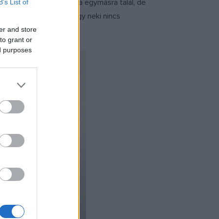
ányos lélek, Zoé és Béla egymásra talál, de
B’s List of
nk egy hullámhosszra, hogy neki nincs
er and store
to grant or
ed purposes