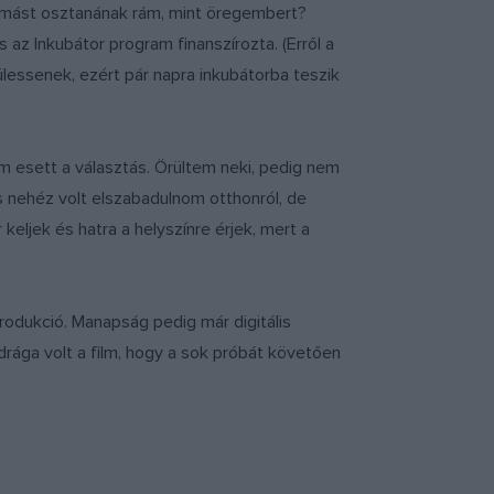
i mást osztanának rám, mint öregembert?
 az Inkubátor program finanszírozta. (Erről a
essenek, ezért pár napra inkubátorba teszik
ám esett a választás. Örültem neki, pedig nem
s nehéz volt elszabadulnom otthonról, de
eljek és hatra a helyszínre érjek, mert a
produkció. Manapság pedig már digitális
rága volt a film, hogy a sok próbát követően