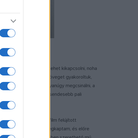
yszínt, mert közben nem lehet kikapcsolni, noha
özben várakoztunk és a szöveget gyakoroltuk,
ínész nem tud mindig ugyanúgy megcsinálni, a
indenkinek van, de én csendesebb pali
később a
Tüskevár
című film felújított
önyvet jóval hamarabb megkaptam, és előre
t. Azt hiszem, összességében szerethető mű