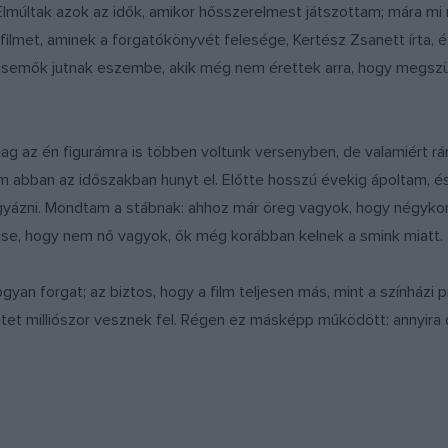
Elmúltak azok az idők, amikor hősszerelmest játszottam; mára m
filmet, aminek a forgatókönyvét felesége, Kertész Zsanett írta, és
semők jutnak eszembe, akik még nem érettek arra, hogy megszül
lag az én figurámra is többen voltunk versenyben, de valamiért r
m abban az időszakban hunyt el. Előtte hosszú évekig ápoltam, é
igyázni. Mondtam a stábnak: ahhoz már öreg vagyok, hogy négykor k
se, hogy nem nő vagyok, ők még korábban kelnek a smink miatt.
yan forgat; az biztos, hogy a film teljesen más, mint a színházi 
tet milliószor vesznek fel. Régen ez másképp működött: annyira d