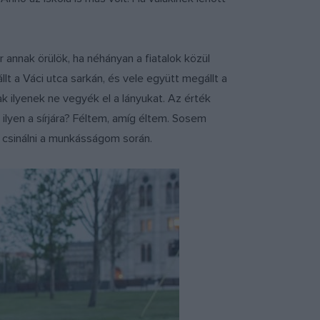
annak örülök, ha néhányan a fiatalok közül
t a Váci utca sarkán, és vele együtt megállt a
ak ilyenek ne vegyék el a lányukat. Az érték
 ilyen a sírjára? Féltem, amíg éltem. Sosem
 csinálni a munkásságom során.