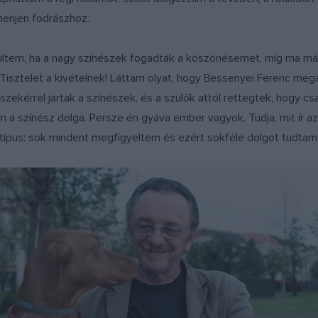
 menjen fodrászhoz.
rültem, ha a nagy színészek fogadták a köszönésemet, míg ma már 
isztelet a kivételnek! Láttam olyat, hogy Bessenyei Ferenc megáll
 szekérrel jártak a színészek, és a szülők attól rettegtek, hogy cs
em a színész dolga. Persze én gyáva ember vagyok. Tudja, mit ír az
típus: sok mindent megfigyeltem és ezért sokféle dolgot tudtam