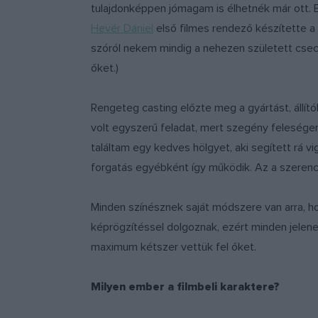
tulajdonképpen jómagam is élhetnék már ott. 
Hevér Dániel
első filmes rendező készítette a 
szóról nekem mindig a nehezen született csec
őket.)
Rengeteg casting előzte meg a gyártást, állító
volt egyszerű feladat, mert szegény felesége
találtam egy kedves hölgyet, aki segített rá v
forgatás egyébként így működik. Az a szerenc
Minden színésznek saját módszere van arra, hog
képrögzítéssel dolgoznak, ezért minden jelene
maximum kétszer vettük fel őket.
Milyen ember a filmbeli karaktere?