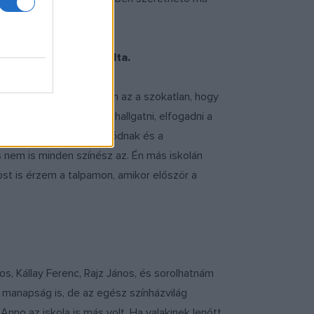
sz figuráját megformálta.
Az új generációban nekem az a szokatlan, hogy
 lehet mindenkinek meghallgatni, elfogadni a
 az újfajta gondolkodásmódnak és a
s nem is minden színész az. Én más iskolán
t is érzem a talpamon, amikor először a
jos, Kállay Ferenc, Rajz János, és sorolhatnám
 manapság is, de az egész színházvilág
nno az iskola is más volt. Ha valakinek lenőtt