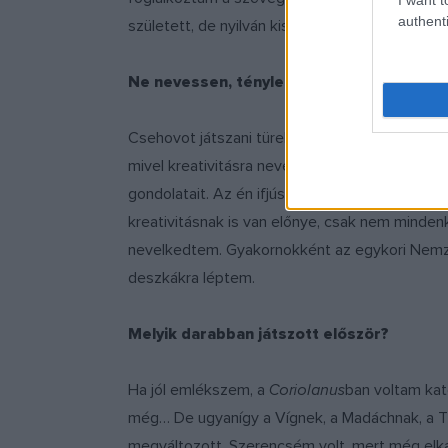
authenti
született, de nyilván kissé elfogult vagyok, me
Ne nevessen, tényleg az! Legutóbb a
Cse
Csehovot játszani türelemmel kell. Régen telj
mivel kreativitásra nevelik, mindenki elmondj
gondolatait. Az én ifjúságomban senkit nem érd
kreativitásnak is van előnye, csak nem minden
nevelkedtem. Gyakornokként az egykori Nemze
deszkákra léptem.
Melyik darabban játszott először?
Ha jól emlékszem, a
Coriolanus
ban voltam kato
még… De ugyanígy a Vígnek, a Madáchnak, a Th
megváltozott. Szerencsém volt, mert még elkap