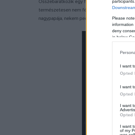
Összebarátkozik egy fiatal lánnyal, aki közmu
participants
Downstream 
természetesen nem férfi-nő kapcsolatról van szó
nagypapája, nekem pedig unokám.
Please note
information 
deny consent
in below Go
Persona
I want t
Opted 
I want t
Opted 
I want 
Advertis
Opted 
I want t
of my P
was col