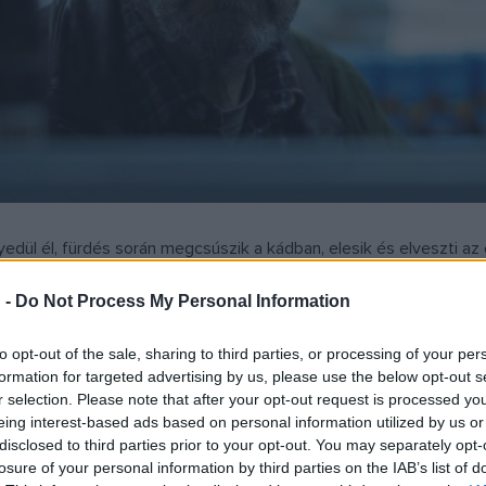
gyedül él, fürdés során megcsúszik a kádban, elesik és elveszti a
gy ez nem az első eset volt. Értesítik a fiát, hogy jöjjön érte, és 
 -
Do Not Process My Personal Information
epedni a családjával, de az apját nem tudja magával vinni, mert n
gát ellátni, és hajtogatja, hogy: „vigyél haza”, a fia végül otthonb
to opt-out of the sale, sharing to third parties, or processing of your per
formation for targeted advertising by us, please use the below opt-out s
 otthonba, és nem is olcsó mulatság. Sokat tudnék erről mesélni,
r selection. Please note that after your opt-out request is processed y
eing interest-based ads based on personal information utilized by us or
am, mert vagy borzalmas, vagy egész egyszerűen megfizethetetlen
disclosed to third parties prior to your opt-out. You may separately opt-
otthonom” –, és próbálja elintézni, hogy hivatalosan kikerülhesse
losure of your personal information by third parties on the IAB’s list of