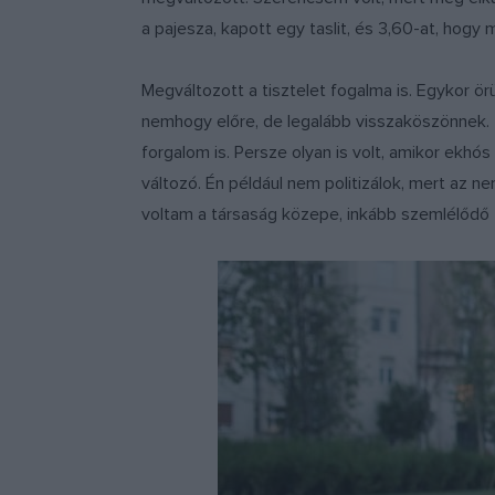
a pajesza, kapott egy taslit, és 3,60-at, hogy
Megváltozott a tisztelet fogalma is. Egykor ö
nemhogy előre, de legalább visszaköszönnek. T
forgalom is. Persze olyan is volt, amikor ekhós
változó. Én például nem politizálok, mert az n
voltam a társaság közepe, inkább szemlélődő 