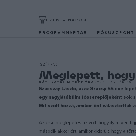
EZEN A NAPON
PROGRAMNAPTÁR
FÓKUSZPON
SZÍNPAD
Meglepett, hogy 
GÁTI KATALIN TEODÓRA
2024. JANUÁR 28.
Szacsvay László, azaz Szacsy 55 éve lépet
egy nagyjátékfilm főszereplőjeként sok s
Mit szólt hozzá, amikor önt választották 
Az első meglepetés az volt, hogy ilyen vén fej
második akkor ért, amikor kiderült, hogy a tö