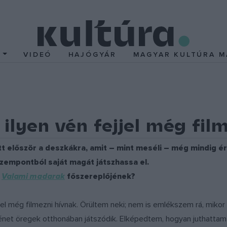
T
VIDEÓ
HAJÓGYÁR
MAGYAR KULTÚRA M
ilyen vén fejjel még fil
t először a deszkákra, amit – mint meséli – még mindig érez
zempontból saját magát játszhassa el.
a
Valami madarak
főszereplőjének?
jel még filmezni hívnak. Örültem neki; nem is emlékszem rá, mikor
rténet öregek otthonában játszódik. Elképedtem, hogyan juthatta