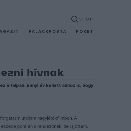
SHOP
AGAZIN
PALACKPOSTA
POKET
mezni hívnak
 a talpán. Ennyi év kellett ahhoz is, hogy
 forgattam utoljára nagyjátékfilmben. A
m eszébe pont én a rendezőnek, de rájöttem,