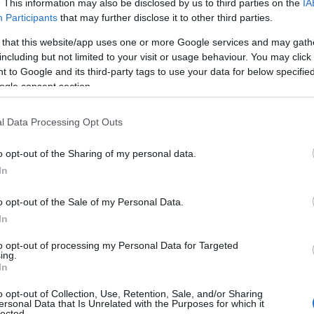
nkásként, a büntetését töltve segít az ott dolgozóknak. A két mag
. This information may also be disclosed by us to third parties on the
IA
Participants
that may further disclose it to other third parties.
. Kizlinger Lillával, aki a lányt játszotta, azon az alapon kerültü
 that this website/app uses one or more Google services and may gath
including but not limited to your visit or usage behaviour. You may click 
 to Google and its third-party tags to use your data for below specifi
ogle consent section.
l Data Processing Opt Outs
o opt-out of the Sharing of my personal data.
In
o opt-out of the Sale of my Personal Data.
In
to opt-out of processing my Personal Data for Targeted
ing.
In
o opt-out of Collection, Use, Retention, Sale, and/or Sharing
ersonal Data that Is Unrelated with the Purposes for which it
lected.