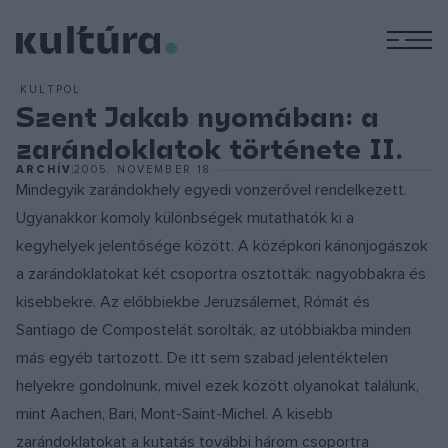
M
KULTPOL
Szent Jakab nyomában: a
zarándoklatok története II.
ARCHÍV
2005. NOVEMBER 18.
Mindegyik zarándokhely egyedi vonzerővel rendelkezett.
Ugyanakkor komoly különbségek mutathatók ki a
kegyhelyek jelentősége között. A középkori kánonjogászok
a zarándoklatokat két csoportra osztották: nagyobbakra és
kisebbekre. Az előbbiekbe Jeruzsálemet, Rómát és
Santiago de Compostelát sorolták, az utóbbiakba minden
más egyéb tartozott. De itt sem szabad jelentéktelen
helyekre gondolnunk, mivel ezek között olyanokat találunk,
mint Aachen, Bari, Mont-Saint-Michel. A kisebb
zarándoklatokat a kutatás további három csoportra