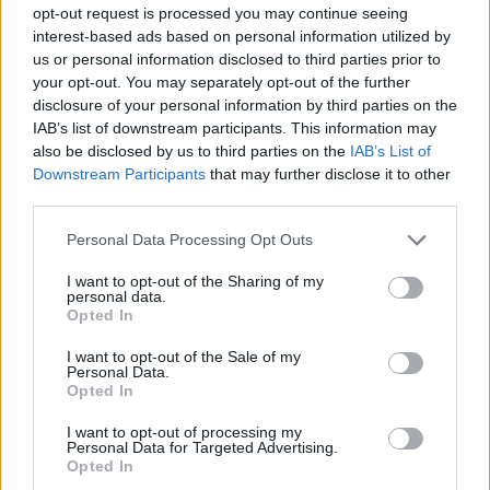
opt-out request is processed you may continue seeing
harci cselekmények, amelyeknek részletes ismertetése már
interest-based ads based on personal information utilized by
messze vezetné az olvasót. A kezdeti sikerek (Jeruzsálem
us or personal information disclosed to third parties prior to
your opt-out. You may separately opt-out of the further
elfoglalása, a közel-keleti keresztes államok megalapítása)
disclosure of your personal information by third parties on the
után fokozatos hanyatlás következett be, ami a 13. század
IAB’s list of downstream participants. This information may
végi teljes kiszoruláshoz vezetett.
also be disclosed by us to third parties on the
IAB’s List of
Downstream Participants
that may further disclose it to other
third parties.
Róma városa Szent Péter és Pál ereklyéi miatt volt népszerű
Please note that this website/app uses one or more Google
a zarándokok körében. Minden katolikusnak maradandó
Personal Data Processing Opt Outs
services and may gather and store information including but
élményt jelentett, amikor a kereszténység egyik legfőbb
not limited to your visit or usage behaviour. You may click to
I want to opt-out of the Sharing of my
personal data.
központjába eljutott. VIII. Bonifác pápa remekül ismerte fel
grant or deny consent to Google and its third-party tags to
Opted In
use your data for below specified purposes in below Google
az ebben rejlő lehetőségeket. Tíz évvel a Szentföld
consent section.
I want to opt-out of the Sale of my
végleges elvesztése után, 1300. február 22-én bullát
Personal Data.
bocsátott ki, amelyben teljes bűnbocsánatot hirdetett
Opted In
mindenkinek, akik az ún. szentévben felkeresik az "Örök
I want to opt-out of processing my
Personal Data for Targeted Advertising.
Város" kegyhelyeit. A látogatók tömege óriási volt, így az
Opted In
eredetileg százévenként tervezett szentévek intervallumát