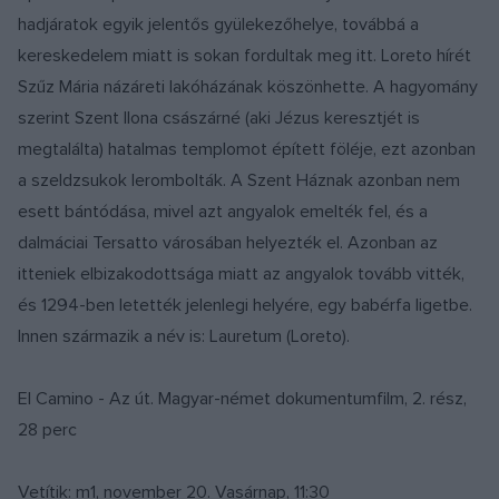
hadjáratok egyik jelentős gyülekezőhelye, továbbá a
kereskedelem miatt is sokan fordultak meg itt. Loreto hírét
Szűz Mária názáreti lakóházának köszönhette. A hagyomány
szerint Szent Ilona császárné (aki Jézus keresztjét is
megtalálta) hatalmas templomot épített föléje, ezt azonban
a szeldzsukok lerombolták. A Szent Háznak azonban nem
esett bántódása, mivel azt angyalok emelték fel, és a
dalmáciai Tersatto városában helyezték el. Azonban az
itteniek elbizakodottsága miatt az angyalok tovább vitték,
és 1294-ben letették jelenlegi helyére, egy babérfa ligetbe.
Innen származik a név is: Lauretum (Loreto).
El Camino - Az út. Magyar-német dokumentumfilm, 2. rész,
28 perc
Vetítik: m1, november 20. Vasárnap, 11:30