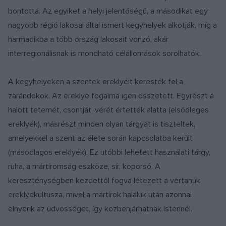
bontotta. Az egyiket a helyi jelentőségű, a másodikat egy
nagyobb régió lakosai által ismert kegyhelyek alkotják, míg a
harmadikba a több ország lakosait vonzó, akár
interregionálisnak is mondható célállomások sorolhatók.
A kegyhelyeken a szentek ereklyéit keresték fel a
zarándokok. Az ereklye fogalma igen összetett. Egyrészt a
halott tetemét, csontját, vérét értették alatta (elsődleges
ereklyék), másrészt minden olyan tárgyat is tiszteltek,
amelyekkel a szent az élete során kapcsolatba került
(másodlagos ereklyék). Ez utóbbi lehetett használati tárgy,
ruha, a mártíromság eszköze, sír, koporsó. A
kereszténységben kezdettől fogva létezett a vértanúk
ereklyekultusza, mivel a mártírok haláluk után azonnal
elnyerik az üdvösséget, így közbenjárhatnak Istennél.