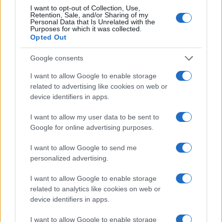
I want to opt-out of Collection, Use,
ötven évre szállították le. 1473-ban pedig IV. Sixtus
Retention, Sale, and/or Sharing of my
Personal Data that Is Unrelated with the
megerősítette II. Pál pápa azon rendelkezését, mely szerint
Purposes for which it was collected.
Opted Out
minden huszonötödik év szentév legyen. A zarándoklat
során hét templomot kellett végiglátogatni, lehetőleg egy
Google consents
nap alatt. A szent kapu 1500-ban történő megnyitása VI.
I want to allow Google to enable storage
Sándor pápa nevéhez fűződik.
related to advertising like cookies on web or
device identifiers in apps.
A harmadik legfontosabb zarándokhely a spanyolországi
I want to allow my user data to be sent to
Santiago de Compostela, a nyugati kereszténység egyik
Google for online advertising purposes.
legismertebb kegyhelye. A hagyomány szerint itt találhatók
I want to allow Google to send me
idősebb Szent Jakab apostol ereklyéi, illetve sírja. A
personalized advertising.
szenthez kapcsolódó legenda magyarázatot ad a név
keletkezésére is, ezen a helyen egy csillag jelezte a földi
I want to allow Google to enable storage
related to analytics like cookies on web or
maradványokat (Campus stellae), amelyet a 9. század elején
device identifiers in apps.
találtak meg. A sír fölé 829 körül templomot és kolostort
emeltek. A jelenleg is álló katedrális 1078-1122 között épült,
I want to allow Google to enable storage