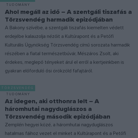
TUDOMÁNY
Ahol megáll az idő – A szentgáli tiszafás a
Törzsvendég harmadik epizódjában
A Bakony szívébe, a szentgáli tiszafás kiemelten védett
erdejébe kalauzolja nézőit a Kultúrapont és a Petőfi
Kulturális Ügynökség Törzsvendég című sorozata harmadik
részében a fiatal természetbúvár, Mészáros Zsolt, aki
érdekes, meglepő tényeket árul el erről a kertjeinkben is
gyakran előforduló ősi örökzöld fafajtáról.
TÖRZSVENDÉG
TUDOMÁNY
Az idegen, aki otthonra lelt – A
háromhutai nagyduglászos a
Törzsvendég második epizódjában
Zemplén hegyei közé, a háromhutai nagyduglászos
hatalmas fáihoz vezet el minket a Kultúrapont és a Petőfi