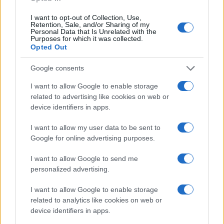
I want to opt-out of Collection, Use,
YOUTUBE
Retention, Sale, and/or Sharing of my
Personal Data that Is Unrelated with the
Purposes for which it was collected.
MEGOSZTÁS
Opted Out
Google consents
I want to allow Google to enable storage
related to advertising like cookies on web or
EZ IS ÉRDEKELHETI
device identifiers in apps.
I want to allow my user data to be sent to
TÖRZSVENDÉG
Google for online advertising purposes.
TUDOMÁNY
Erdő a folyó szívében – A Szigetköz a
I want to allow Google to send me
Törzsvendég hatodik epizódjában
personalized advertising.
Magyarország legnagyobb szigetére, a Duna és a Mosoni-
I want to allow Google to enable storage
Duna által határolt Szigetközbe hív a Kultúrapont és a Petőfi
related to analytics like cookies on web or
Kulturális Ügynökség Törzsvendég című sorozata hatodik
device identifiers in apps.
epizódjában a fiatal természetbúvár, Mészáros Zsolt, aki a