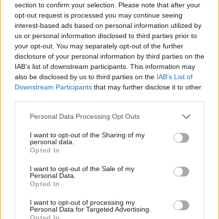
section to confirm your selection. Please note that after your
opt-out request is processed you may continue seeing
interest-based ads based on personal information utilized by
us or personal information disclosed to third parties prior to
your opt-out. You may separately opt-out of the further
Tarts velünk, kövesd a
Törzsvendég
disclosure of your personal information by third parties on the
IAB’s list of downstream participants. This information may
epizódjait hétről hétre, szerda
also be disclosed by us to third parties on the
IAB’s List of
esténként a
Kultúrapont
YouTube-
Downstream Participants
that may further disclose it to other
third parties.
csatornáján!
Please note that this website/app uses one or more Google
Personal Data Processing Opt Outs
services and may gather and store information including but
not limited to your visit or usage behaviour. You may click to
I want to opt-out of the Sharing of my
personal data.
grant or deny consent to Google and its third-party tags to
Opted In
use your data for below specified purposes in below Google
consent section.
I want to opt-out of the Sale of my
Personal Data.
ERDŐ
KULTÚRAPONT
MÉSZÁROS ZSOLT
Opted In
PETŐFI KULTURÁLIS ÜGYNÖKSÉG
PKÜ
TERMÉSZET
I want to opt-out of processing my
Personal Data for Targeted Advertising.
TERMÉSZETVÉDELEM
TÖRZSVENDÉG
VIDEÓ
VIDEÓSOROZAT
Opted In