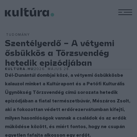
M
TUDOMÁNY
Szentélyerdő – A vétyemi
ősbükkös a Törzsvendég
hetedik epizódjában
KULTURA.HU
2026. MÁJUS 28.
Dél-Dunántúl dombjai közé, a vétyemi ősbükkösbe
kalauzol minket a Kultúrapont és a Petőfi Kulturális
Ügynökség Törzsvendég című sorozata hetedik
epizódjában a fiatal természetbúvár, Mészáros Zsolt,
aki a fokozottan védett erdőrezervátumban kifejti,
milyen hasonlóságok vannak a családok és az erdők
működése között, és miért fontos, hogy ne csupán
egyetlen fafajta alkosson egy erdőt.