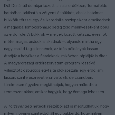
Dél-Dunántúl dombjai között, a zalai erdőkben, Tormafölde
határában található a vétyemi ősbükkös, ahol a hatalmas
bükkfák törzsei egy ősi katedrális oszlopaiként emelkednek
a magasba, lombkoronájuk pedig zöld mennyezetként borul
az erdő fölé. A bükkfák –
melyek
között kétszáz éves, 50
méter magas óriások is akadnak –, olyanok, mintha egy
nagy család tagjai lennének, az idős példányok lassan
átadják a helyüket a fiataloknak, miközben táplálják is őket.
A magyarországi erdőrezervátum-program részévé
választott ősbükkös egyfajta időkapszula, egy erdő, ami
lassan, szinte észrevétlenül változik, de csendben,
türelmesen figyelve megláthatjuk, hogyan működik a
természet akkor, amikor hagyjuk, hogy önmaga lehessen.
A
Törzsvendég
hetedik részéből azt is megtudhatjuk, hogy
milyen növényi szintekből áll egy bükkerdő, hogy milyen