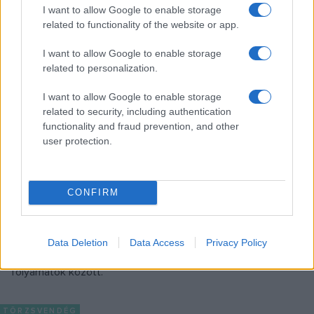
I want to allow Google to enable storage
folyamatosan változó ártéri erdő bemutatása mellett
related to functionality of the website or app.
gyermekkori emlékeit is megosztja a nézőkkel.
I want to allow Google to enable storage
related to personalization.
TÖRZSVENDÉG
TUDOMÁNY
I want to allow Google to enable storage
A legelőerdő – A csurgónagymartoni
related to security, including authentication
öregerdő a Törzsvendég ötödik
functionality and fraud prevention, and other
epizódjában
user protection.
A Dél-Dunántúl egyik festői tájára, a csurgónagymartoni
öregerdőbe invitálja nézőit a Kultúrapont és a Petőfi
Kulturális Ügynökség Törzsvendég című sorozata ötödik
CONFIRM
epizódjában a fiatal természetbúvár, Mészáros Zsolt, aki az
évszázados fák bemutatása közben azt is elmondja, milyen
Data Deletion
Data Access
Privacy Policy
párhuzamokat lát az erdőben és a társadalomban zajló
folyamatok között.
TÖRZSVENDÉG