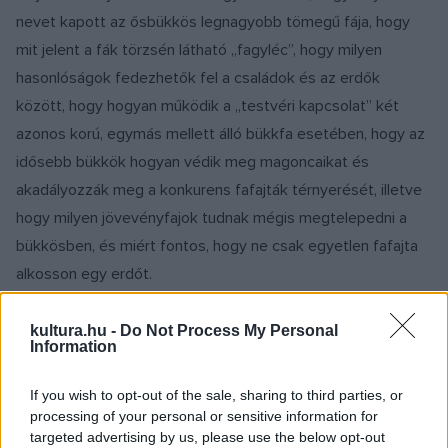
nevet kapott az ősbükkös legnagyobb tömegű fája, hogy
mit jelent a fák törzsén látható „fagyléc”, hogy milyen
hasonlóságok fedezhetők fel a családok és az erdők
között, hogy hogyan működik a „testvéri kapcsolat” két
azonos korú, egymás mellett álló bükkfa esetében, hogy az
idősebb bükkök hogyan védik meg magoncaikat és
akadályozzák meg a konkurens fafajták térnyerését, illetve
hogy milyen jövevényfajok tudnak mégis megtelepedni a
bükkösben, és miért fontos, hogy ne csak egyetlen fafajta
alkosson egy erdőt.
kultura.hu -
Do Not Process My Personal
Information
If you wish to opt-out of the sale, sharing to third parties, or
processing of your personal or sensitive information for
targeted advertising by us, please use the below opt-out