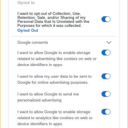
dokumentuma, az Aranybulla, ezért Székesfehérvár nyári,
Opted In
templomi hangverseny-sorozata, a Harmonia Albensis
I want to opt-out of Collection, Use,
júliusban négy estén át az évforduló előtt tiszteleg.
Retention, Sale, and/or Sharing of my
Personal Data that Is Unrelated with the
Purposes for which it was collected.
Opted Out
EGYÉB
Google consents
Kamarakiállítás Esztergomban az
Aranybulla kiadásának 800. évfordulójára
I want to allow Google to enable storage
related to advertising like cookies on web or
Kamarakiállítás nyílt az Aranybulla kiadásának 800.
device identifiers in apps.
évfordulója alkalmából pénteken az esztergomi bazilika
kincstárában.
I want to allow my user data to be sent to
Google for online advertising purposes.
I want to allow Google to send me
EGYÉB
personalized advertising.
Emlékérméket bocsátott ki az MNB az
Aranybulla kiadásának 800. évfordulójára
I want to allow Google to enable storage
related to analytics like cookies on web or
Az Aranybulla kiadásának 800. évfordulója alkalmából 10
device identifiers in apps.
000 forint névértékű miniarany és 5000 forint névértékű, az