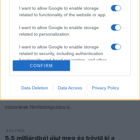
Aranybulla pecsétjének eredeti méretével azonos
I want to allow Google to enable storage
related to functionality of the website or app.
színesfém emlékérméket bocsátott ki pénteken
Esztergomban a Magyar Nemzeti Bank (MNB).
I want to allow Google to enable storage
related to personalization.
I want to allow Google to enable storage
FILM
related to security, including authentication
Tévésorozat készül az Aranybulláról, film
functionality and fraud prevention, and other
a Csík Zenekarról
CONFIRM
user protection.
Televíziós bemutatásra készülő alkotások támogatásáról
döntött a Nemzeti Filmintézet (NFI). A támogatott
Data Deletion
Data Access
Privacy Policy
pályázatok között van egy televíziós sorozat az Aranybulla
történetéről és A fény felé címmel a Csík Zenekar
műsorának filmfeldolgozása is.
KULTPOL
5,5 milliárdból újul meg és bővül ki a