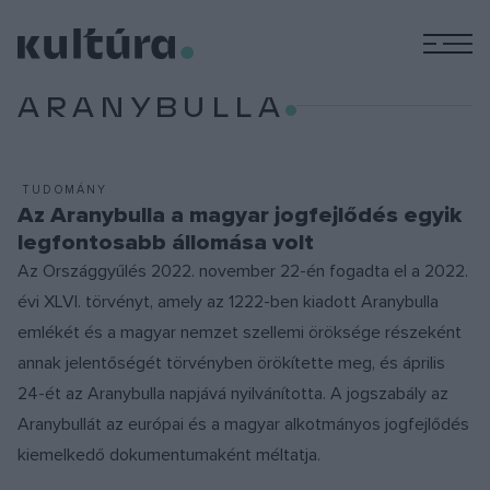
M
ARANYBULLA
TUDOMÁNY
Az Aranybulla a magyar jogfejlődés egyik
legfontosabb állomása volt
Az Országgyűlés 2022. november 22-én fogadta el a 2022.
évi XLVI. törvényt, amely az 1222-ben kiadott Aranybulla
emlékét és a magyar nemzet szellemi öröksége részeként
annak jelentőségét törvényben örökítette meg, és április
24-ét az Aranybulla napjává nyilvánította. A jogszabály az
Aranybullát az európai és a magyar alkotmányos jogfejlődés
kiemelkedő dokumentumaként méltatja.