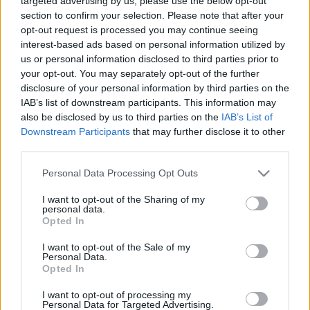
targeted advertising by us, please use the below opt-out
section to confirm your selection. Please note that after your
opt-out request is processed you may continue seeing
EGYÉB
interest-based ads based on personal information utilized by
Az Aranybullához kapcsolódó programok
us or personal information disclosed to third parties prior to
a Magyar Nemzeti Levéltár nyílt napján
your opt-out. You may separately opt-out of the further
disclosure of your personal information by third parties on the
Az Aranybulla kibocsátásának 800 éves évfordulója és az
IAB’s list of downstream participants. This information may
államalapítás ünnepe alkalmából nyílt napot tart augusztus
also be disclosed by us to third parties on the
IAB’s List of
20-án Budapesten a Magyar Nemzeti Levéltár. Az
Downstream Participants
that may further disclose it to other
third parties.
Aranybulla 800 című programban II. András arany
függőpecsétjeit és a korszakhoz kapcsolódó legfontosabb
Please note that this website/app uses one or more Google
Personal Data Processing Opt Outs
services and may gather and store information including but
dokumentumokat ismerheti meg a közönség.
not limited to your visit or usage behaviour. You may click to
I want to opt-out of the Sharing of my
personal data.
grant or deny consent to Google and its third-party tags to
Opted In
use your data for below specified purposes in below Google
consent section.
EGYÉB
I want to opt-out of the Sale of my
Az Aranybulla előtt tiszteleg a Harmonia
Personal Data.
Opted In
Albensis koncertsorozat
Az idén 800 éves történelmünk egyik legfontosabb jogi
I want to opt-out of processing my
Personal Data for Targeted Advertising.