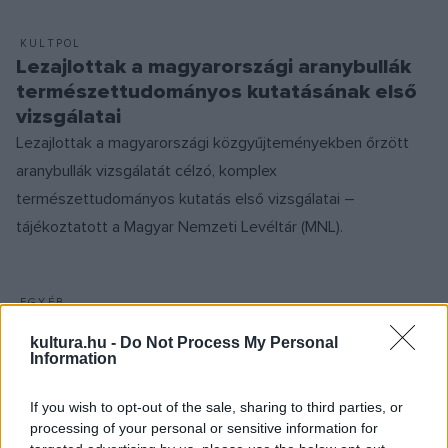
KULTPOL
Lezajlottak a magyarországi aranybullák
természettudományos kutatásának első
vizsgálatai
Lezajlottak a magyarországi közgyűjteményekben őrzött
aranybullák vizsgálatát célzó, komplex
természettudományos kutatás első vizsgálatai –
tájékoztatott a Magyar Nemzeti Levéltár (MNL).
EGYÉB
Aranybulla – Animációs filmet készített az
kultura.hu -
Do Not Process My Personal
Országház Filmműhely
Information
Az Országgyűlés Hivatalának gondozásában, az Aranybulla
800 programsorozat részeként elkészült az Országház
If you wish to opt-out of the sale, sharing to third parties, or
processing of your personal or sensitive information for
Filmműhely legújabb animációs filmje Az Aranybulla címmel.