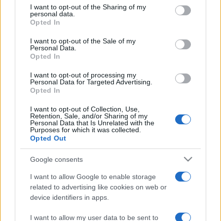
gyerekektől a zenét
not limited to your visit or usage behaviour. You may click to
I want to opt-out of the Sharing of my
Dobszay-Meskó Ilona Erkel Ferenc-díjas zeneszerzővel és
personal data.
grant or deny consent to Google and its third-party tags to
Opted In
karmesterrel beszélgettünk arról, miért létfontosságú a
use your data for below specified purposes in below Google
consent section.
I want to opt-out of the Sale of my
muzsika, és miért biztos abban, hogy nem csak diplomás
Personal Data.
előadóművészek értik a 21. században születő
Opted In
zeneműveket.
I want to opt-out of processing my
Personal Data for Targeted Advertising.
Opted In
PROGRAM
I want to opt-out of Collection, Use,
Retention, Sale, and/or Sharing of my
Pilinszky egyenes labirintusát is
Personal Data that Is Unrelated with the
bejárhatjuk ezen a virágvasárnapi
Purposes for which it was collected.
Opted Out
koncerten
A Magyar Nemzeti Férfikar április 13-án este egy különleges
Google consents
koncerttel nyitja meg a húsvéti időszakot a Pesti Vigadó
I want to allow Google to enable storage
dísztermében. A Danubia Zenekar közreműködésével
related to advertising like cookies on web or
megvalósuló hangverseny a béke, az élet és a halál
device identifiers in apps.
misztériumát járja körül, különleges zenei élményt nyújtva a
I want to allow my user data to be sent to