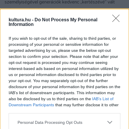
személyiségével generációk kedvenc „kertészévé” vált
médiaszemélyiség a tudás megosztását tekintette
küldetésének, könyveivel, cikkeivel és előadásaival sokakat
kultura.hu -
Do Not Process My Personal
Information
ösztönzött kertészkedésre és környezettudatos
életmódra.
If you wish to opt-out of the sale, sharing to third parties, or
processing of your personal or sensitive information for
targeted advertising by us, please use the below opt-out
MŰVÉSZET
section to confirm your selection. Please note that after your
Hírmozaik – május 4.
opt-out request is processed you may continue seeing
interest-based ads based on personal information utilized by
Megnevezték az idei Artisjus-díjasokat, átadták a
us or personal information disclosed to third parties prior to
Mediawawe és az MTA idei elismeréseit, százhatvanmillióra
your opt-out. You may separately opt-out of the further
is felugorhat egy Vaszary-festmény ára az aukción, Liszt-
disclosure of your personal information by third parties on the
IAB’s list of downstream participants. This information may
pikniket tartanak a Zeneakadémia előtt – hírösszefoglalónk.
also be disclosed by us to third parties on the
IAB’s List of
Downstream Participants
that may further disclose it to other
INTERJÚ
third parties.
ZENE
Please note that this website/app uses one or more Google
Dobszay-Meskó Ilona: Elvettük a
Personal Data Processing Opt Outs
services and may gather and store information including but