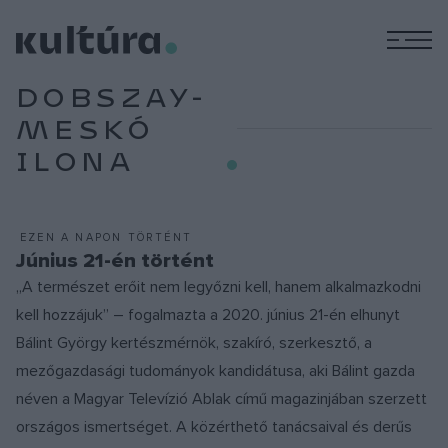
M
DOBSZAY-
MESKÓ
ILONA
EZEN A NAPON TÖRTÉNT
Június 21-én történt
„A természet erőit nem legyőzni kell, hanem alkalmazkodni
kell hozzájuk” – fogalmazta a 2020. június 21-én elhunyt
Bálint György kertészmérnök, szakíró, szerkesztő, a
mezőgazdasági tudományok kandidátusa, aki Bálint gazda
néven a Magyar Televízió Ablak című magazinjában szerzett
országos ismertséget. A közérthető tanácsaival és derűs