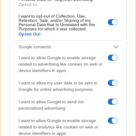
Opted In
Unatkozós telefonok, funkcionális ételek
és az MI tesz minket egészségesebbé
I want to opt-out of Collection, Use,
Retention, Sale, and/or Sharing of my
A modern technológia segíthet, de elegendő-e ahhoz, hogy
Personal Data that Is Unrelated with the
Purposes for which it was collected.
javuljanak a riasztó egészségügyi statisztikáink? Az
Opted Out
egészség világnapján megnéztük a trendeket.
Google consents
I want to allow Google to enable storage
TUDOMÁNY
related to advertising like cookies on web or
A társadalmi helyzetünk is befolyásolja,
device identifiers in apps.
hogyan élhetünk túl egy világjárványt
I want to allow my user data to be sent to
Az életkoron túl az emberek társadalmi-gazdasági helyzete
Google for online advertising purposes.
is nagyban meghatározza egy betegség végső kimenetelét
egy világjárvány idején, mutatott rá a jelenségre a HUN-REN
I want to allow Google to send me
personalized advertising.
Rényi Alfréd Matematikai Kutatóintézet kutatóinak
legfrissebb tanulmánya.
I want to allow Google to enable storage
related to analytics like cookies on web or
device identifiers in apps.