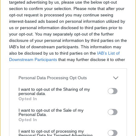
POPKULT
targeted advertising by us, please use the below opt-out
Jamie Oliver a főzéshez is meghozza az
section to confirm your selection. Please note that after your
étvágyunkat
opt-out request is processed you may continue seeing
interest-based ads based on personal information utilized by
Május 27-én ünnepli ötvenedik születésnapját Jamie Oliver
us or personal information disclosed to third parties prior to
brit sztárséf, vendéglős, üzletember, számos népszerű
your opt-out. You may separately opt-out of the further
disclosure of your personal information by third parties on the
szakácskönyv szerzője, akinek jelenleg tucatnyi étterme
IAB’s list of downstream participants. This information may
működik világszerte, közülük az egyik hazánkban, a budai
also be disclosed by us to third parties on the
IAB’s List of
Várnegyedben várja a vendégeket.
Downstream Participants
that may further disclose it to other
third parties.
GASZTRONÓMIA
Please note that this website/app uses one or more Google
Personal Data Processing Opt Outs
TUDOMÁNY
services and may gather and store information including but
A jövő ízei személyre szabottak lesznek
not limited to your visit or usage behaviour. You may click to
I want to opt-out of the Sharing of my
personal data.
Mi kerül a tányérunkra holnap? Az étrendünk villámsebesen
grant or deny consent to Google and its third-party tags to
Opted In
use your data for below specified purposes in below Google
változik, nemcsak divatból, hanem az egészségünk és a
consent section.
I want to opt-out of the Sale of my
bolygó érdekében is.
Personal Data.
Opted In
I want to opt-out of processing my
Personal Data for Targeted Advertising.
TUDOMÁNY