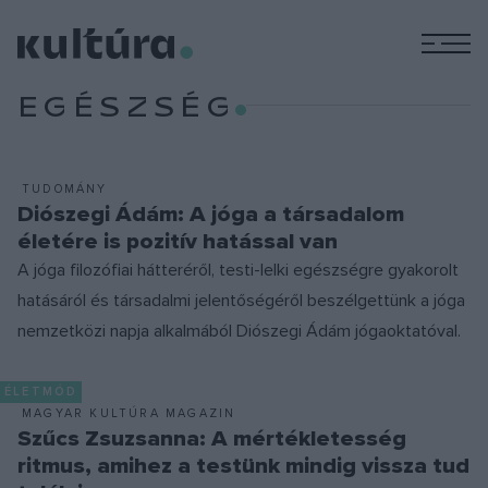
M
EGÉSZSÉG
TUDOMÁNY
Diószegi Ádám: A jóga a társadalom
életére is pozitív hatással van
A jóga filozófiai hátteréről, testi-lelki egészségre gyakorolt
hatásáról és társadalmi jelentőségéről beszélgettünk a jóga
nemzetközi napja alkalmából Diószegi Ádám jógaoktatóval.
ÉLETMÓD
MAGYAR KULTÚRA MAGAZIN
Szűcs Zsuzsanna: A mértékletesség
ritmus, amihez a testünk mindig vissza tud