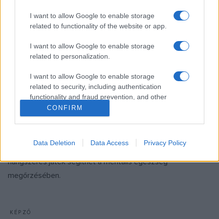
MŰVÉSZET
I want to allow Google to enable storage
Tánccal és zenével a véradásért
related to functionality of the website or app.
Véradást népszerűsítő videóklipet készített a Magyar
I want to allow Google to enable storage
Nemzeti Táncegyüttes, ezzel csatlakozva az Országos
related to personalization.
Vérellátó Szolgálat kampányához.
I want to allow Google to enable storage
related to security, including authentication
functionality and fraud prevention, and other
TUDOMÁNY
user protection.
Gondoskodjunk az agyunkról, játsszunk
CONFIRM
hangszeren!
Napjainkban egyre égetőbb problémát jelent a demencia.
Data Deletion
Data Access
Privacy Policy
Egy brit kutatás szerint azonban a zene, különösen a
hangszeres játék segíthet a mentális egészség
megőrzésében.
KÉPZŐ