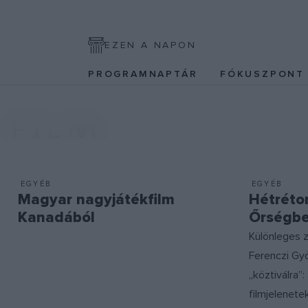
EZEN A NAPON
PROGRAMNAPTÁR
FÓKUSZPON
FILM
EGYÉB
EGYÉB
Magyar nagyjátékfilm
Hétrétor
Kanadából
Őrségb
Különleges 
Ferenczi Gy
„köztiválra”
filmjelenete