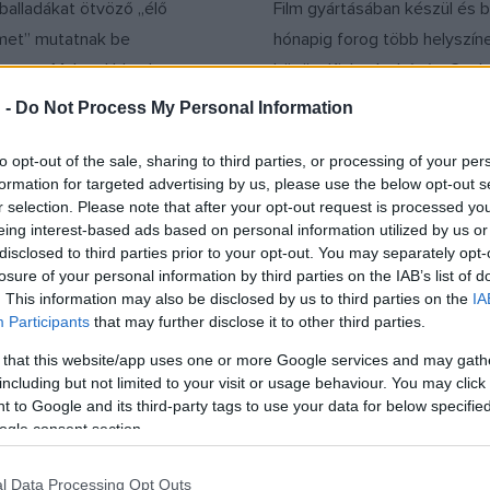
 balladákat ötvöző „élő
Film gyártásában készül és 
ilmet” mutatnak be
hónapig forog több helyszín
eren, a Malom Udvarban.
között Kiskunlacházán, Csob
Várpalota, Ócsa és Oroszlány
 -
Do Not Process My Personal Information
katonai létesítményeiben.
to opt-out of the sale, sharing to third parties, or processing of your per
formation for targeted advertising by us, please use the below opt-out s
r selection. Please note that after your opt-out request is processed y
EGYÉB
eing interest-based ads based on personal information utilized by us or
tések a
Filmekkel lehet pá
disclosed to third parties prior to your opt-out. You may separately opt-
ültekért
losure of your personal information by third parties on the IAB’s list of
ilm forgalmazásban
. This information may also be disclosed by us to third parties on the
IA
Participants
that may further disclose it to other third parties.
 helyet betöltő Vertigo
ársadalmi integrációs díjra
 that this website/app uses one or more Google services and may gath
including but not limited to your visit or usage behaviour. You may click 
cibel Project együttműködést
 to Google and its third-party tags to use your data for below specifi
ssérültekért. A budapesti Art+
ogle consent section.
ájus 29-től minden hónap
napján egy-egy film
l Data Processing Opt Outs