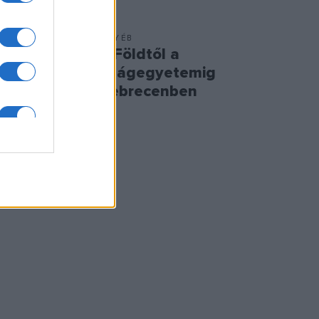
EGYÉB
a a
A Földtől a
Világegyetemig
Debrecenben