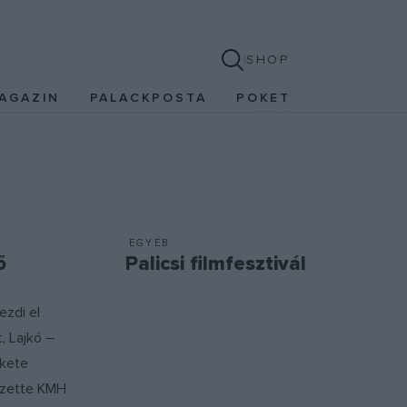
SHOP
AGAZIN
PALACKPOSTA
POKET
EGYÉB
ő
Palicsi filmfesztivál
ezdi el
t, Lajkó –
ekete
ezette KMH