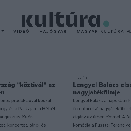
T
VIDEÓ
HAJÓGYÁR
MAGYAR KULTÚRA M
EGYÉB
szág "köztivál" az
Lengyel Balázs els
en
nagyjátékfilmje
zenés produkcióval készül
Lengyel Balázs a napokban k
örgy és a Rackajam a Hétrét
forgatni első nagyjátékfilmjé
: augusztus 19-én
cigány az űrben címmel. A f
ket, koncertet, tánc- és
komédia a Pusztai Ferenc v