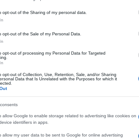
esen, narrátor
o opt-out of the Sharing of my personal data.
sével lesz megtekinthető
In
engénlátók számára.
o opt-out of the Sale of my Personal Data.
In
EGYÉB
ia érkezik a
Terrorista, mert m
to opt-out of processing my Personal Data for Targeted
ing.
al
Nemes Gyula Zero című anarc
In
forradalmi hangulatú mozifil
o opt-out of Collection, Use, Retention, Sale, and/or Sharing
ersonal Data that Is Unrelated with the Purposes for which it
24-étől látható a mozikban. 
lected.
forradalmi, hogy a rendező ar
Out
kedves olvasókat: még az e
consents
nézzék meg a filmet. Nem b
ugyanis, hogy erre a második
o allow Google to enable storage related to advertising like cookies on
evice identifiers in apps.
lesz lehetőségük. Nagyinterj
rendezővel.
o allow my user data to be sent to Google for online advertising