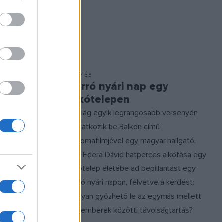
EGYÉB
éhész!
Forró nyári nap egy
lakótelepen
hista,
A világ egyik legrangosabb versenyén
mje március
mutatkozik be Balkon című
Olyannyira
diplomafilmjével egy magyar hallgató.
ra buzdítja a
Dell’Edera Dávid hatperces alkotása egy
lső héten
lakótelep életébe ad bepillantást egy
iztos
forró nyári napon, felvetve a kérdést:
 héten is
hogyan győzhető le az egymás mellett
ú a
élő emberek közötti távolságtartás?