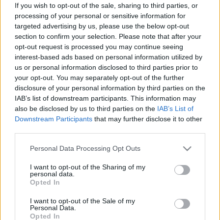
Gatsby világába repít
If you wish to opt-out of the sale, sharing to third parties, or
processing of your personal or sensitive information for
A „lázas húszas évek” pompája és titkokkal teli
targeted advertising by us, please use the below opt-out
atmoszférája: minden sarokban újabb különleges műtárgy
section to confirm your selection. Please note that after your
bukkan fel. Saját képei mellett szülei alkotásai, sőt egy
opt-out request is processed you may continue seeing
interest-based ads based on personal information utilized by
Bokros Birman Dezső-mű is helyet kap a falakon.
us or personal information disclosed to third parties prior to
your opt-out. You may separately opt-out of the further
disclosure of your personal information by third parties on the
EZEN A NAPON TÖRTÉNT
IAB’s list of downstream participants. This information may
Augusztus 18-án történt
also be disclosed by us to third parties on the
IAB’s List of
Downstream Participants
that may further disclose it to other
„Az ember magányosan születik, él, és hal meg” – állította
third parties.
az egy évvel ezelőtt ezen a napon elhunyt César-díjas
Please note that this website/app uses one or more Google
francia színész, filmrendező, producer, Alain Delon. A francia
Personal Data Processing Opt Outs
services and may gather and store information including but
világsztár az 1950-es évek végétől kezdett filmezni,
not limited to your visit or usage behaviour. You may click to
I want to opt-out of the Sharing of my
personal data.
nevéhez olyan mára klasszikussá vált alkotások fűződnek,
grant or deny consent to Google and its third-party tags to
Opted In
use your data for below specified purposes in below Google
mint a Rocco és fivérei, a Borsalino, A szamuráj, A ragyogó
consent section.
I want to opt-out of the Sale of my
napfény, A medence, a Klein úr, A szicíliaiak klánja és az Egy
Personal Data.
Opted In
zsaru bőréért.