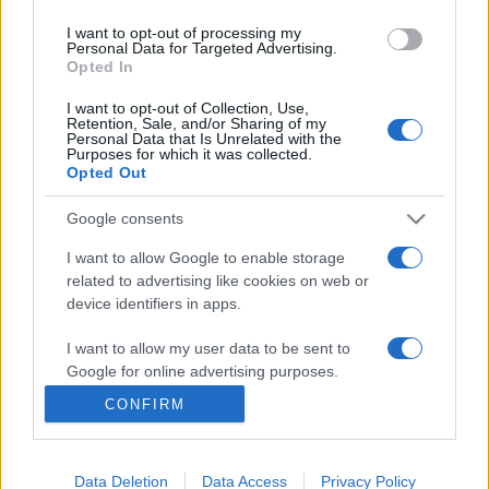
I want to opt-out of processing my
Personal Data for Targeted Advertising.
Opted In
PROGRAM
Négy korszakos női fotográfus képei
I want to opt-out of Collection, Use,
Retention, Sale, and/or Sharing of my
láthatóak a Pécsi Fotótavaszon
Personal Data that Is Unrelated with the
Purposes for which it was collected.
Négy korszakalkotó női fotós munkáit mutatják be a
Opted Out
Zsolnay Negyed m21 Galériájában a Pécsi Fotótavaszon. A
március 27-én induló eseménysorozathoz májusban
Google consents
csatlakozik a X. Pécsi Fotóbiennálé és a 43. Sajtófotó
I want to allow Google to enable storage
kiállítás. A program részeként tárlatvezetések és szakmai
related to advertising like cookies on web or
device identifiers in apps.
beszélgetések is várják a fotózás szerelmeseit.
I want to allow my user data to be sent to
Google for online advertising purposes.
CONFIRM
I want to allow Google to send me
personalized advertising.
Data Deletion
Data Access
Privacy Policy
I want to allow Google to enable storage