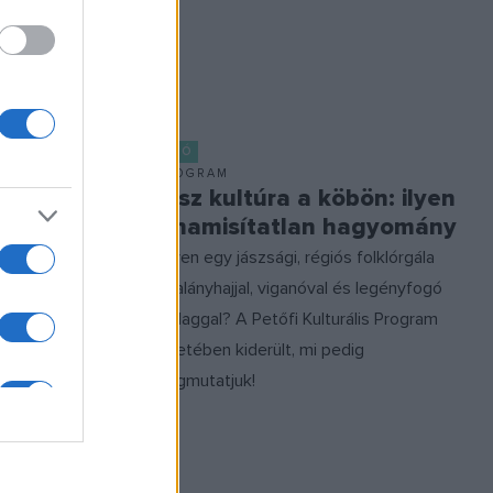
 Hankó
, a
VIDEÓ
PROGRAM
 /
Jász kultúra a köbön: ilyen
zás
a hamisítatlan hagyomány
Milyen egy jászsági, régiós folklórgála
árvalányhajjal, viganóval és legényfogó
szalaggal? A Petőfi Kulturális Program
keretében kiderült, mi pedig
megmutatjuk!