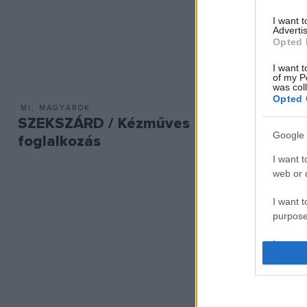
I want 
Advertis
Opted 
I want t
of my P
was col
Opted 
MI, MAGYAROK
MI, MAGYA
SZEKSZÁRD / Kézműves
KARANC
Google 
foglalkozás
tánca
I want t
web or d
I want t
purpose
I want 
I want t
web or d