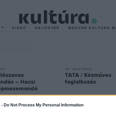
T
VIDEÓ
HAJÓGYÁR
MAGYAR KULTÚRA M
HÁZA
ROK
MI, MAGYAROK
Élőszavas
TATA / Kézműves
dás – Hacsi
foglalkozás
népmesemondó
 -
Do Not Process My Personal Information