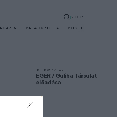
SHOP
AGAZIN
PALACKPOSTA
POKET
MI, MAGYAROK
EGER / Guliba Társulat
előadása