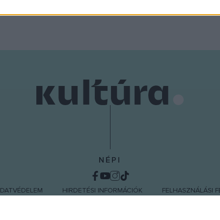
o allow Google to enable storage related to functionality of the website
o allow Google to enable storage related to personalization.
o allow Google to enable storage related to security, including
cation functionality and fraud prevention, and other user protection.
NÉPI
DATVÉDELEM
HIRDETÉSI INFORMÁCIÓK
FELHASZNÁLÁSI F