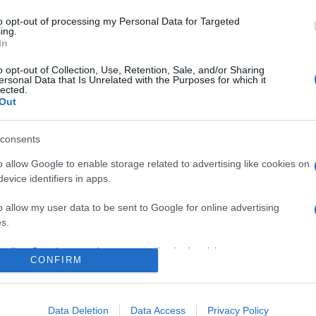
részesülhet – jelentette be
to opt-out of processing my Personal Data for Targeted
ing.
Balázs pénteken Budapesten
In
Hagyományok Házában.
o opt-out of Collection, Use, Retention, Sale, and/or Sharing
ersonal Data that Is Unrelated with the Purposes for which it
lected.
Out
ROK
MI, MAGYAROK
SLAPUJTŐ / Aprók
KARANCSLAPUJTŐ
consents
Kézműves foglalko
o allow Google to enable storage related to advertising like cookies on
evice identifiers in apps.
o allow my user data to be sent to Google for online advertising
s.
to allow Google to send me personalized advertising.
CONFIRM
o allow Google to enable storage related to analytics like cookies on
evice identifiers in apps.
<<
<
5
6
7
8
9
>
>>
Data Deletion
Data Access
Privacy Policy