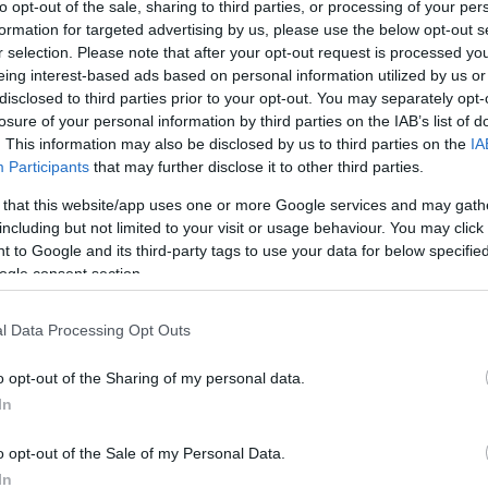
to opt-out of the sale, sharing to third parties, or processing of your per
formation for targeted advertising by us, please use the below opt-out s
r selection. Please note that after your opt-out request is processed y
eing interest-based ads based on personal information utilized by us or
ROK
MI, MAGYAROK
disclosed to third parties prior to your opt-out. You may separately opt-
 / Élőszavas
EDELÉNY / Élőszav
losure of your personal information by third parties on the IAB’s list of
dás – Bukovics
mesemondás – Buk
. This information may also be disclosed by us to third parties on the
IA
János
Participants
that may further disclose it to other third parties.
 that this website/app uses one or more Google services and may gath
including but not limited to your visit or usage behaviour. You may click 
 to Google and its third-party tags to use your data for below specifi
ROK
KULTPOL
RSZEG / Fábián
Hankó Balázs: Töb
ogle consent section.
őlt-bédölt oldalú
1700 támogatottja
l Data Processing Opt Outs
n túl
idén a Csoóri Sánd
Programnak
o opt-out of the Sharing of my personal data.
Idén is 2,5 milliárd forinttal 
In
Kulturális és Innovációs Mini
Csoóri Sándor Programot, a
o opt-out of the Sale of my Personal Data.
In
ebben az évben 1776 nyerte