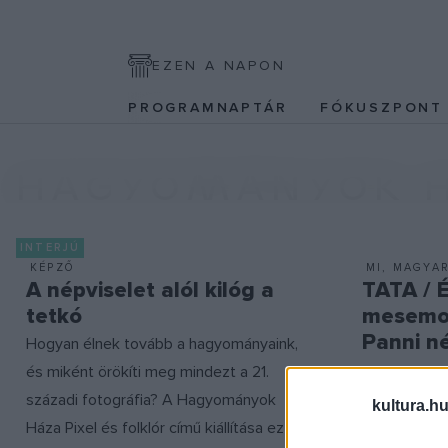
EZEN A NAPON
PROGRAMNAPTÁR
FÓKUSZPON
HAGYOMÁNYOK 
INTERJÚ
KÉPZŐ
MI, MAGYA
A népviselet alól kilóg a
TATA / 
tetkó
mesemon
Panni 
Hogyan élnek tovább a hagyományaink,
és miként örökíti meg mindezt a 21.
századi fotográfia? A Hagyományok
kultura.hu
Háza Pixel és folklór című kiállítása ezt