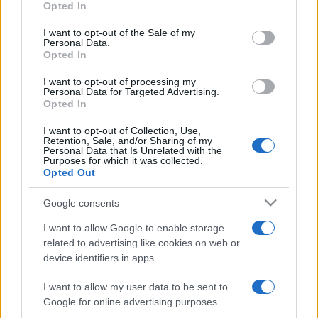
Opted In
use your data for below specified purposes in below Google
EGYÉB
Idén is Országos Rajzfilmünnep!
consent section.
I want to opt-out of the Sale of my
Personal Data.
Száz helyszínen csaknem 500 program várja az Országos
Opted In
Rajzfilmünnep közönségét október 26. és 28 között
I want to opt-out of processing my
országszerte vetítésekkel és filmes programokkal. A
Personal Data for Targeted Advertising.
Opted In
hatodik alkalommal megtartott filmünnephez egy
rajzpályázat is kapcsolódik, amelyre azoknak a 14 év alatti
I want to opt-out of Collection, Use,
Retention, Sale, and/or Sharing of my
gyerekeknek a munkáit várják, akik szívesen lerajzolnák saját
Personal Data that Is Unrelated with the
Purposes for which it was collected.
mesehősüket.
Opted Out
Google consents
EGYÉB
I want to allow Google to enable storage
Újra rajzfilmek kavalkádja
related to advertising like cookies on web or
Ki ne emlékezne a Magyar népmesék sorozat főcímdalára,
device identifiers in apps.
melyet esténként együtt fütyültünk a kismadárral? És a
I want to allow my user data to be sent to
Fürge rókalábak kezdetű rajzfilmslágerre vagy az „MZ per X,
Google for online advertising purposes.
MZ per X, jelentkezz!” hívásra? Még sok más kedves emlék