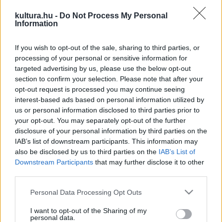
kaland a régi, jól ismert szereplőkkel és néhány vadonatúj
karakterrel.
kultura.hu -
Do Not Process My Personal
Information
If you wish to opt-out of the sale, sharing to third parties, or
EGYÉB
processing of your personal or sensitive information for
Elindult a Kuflik 3 – A kuflik és az Akármi
targeted advertising by us, please use the below opt-out
sorozat
section to confirm your selection. Please note that after your
A 13 új epizód a KEDD Stúdió YouTube-csatornáján látható.
opt-out request is processed you may continue seeing
interest-based ads based on personal information utilized by
us or personal information disclosed to third parties prior to
your opt-out. You may separately opt-out of the further
FILM
disclosure of your personal information by third parties on the
Bölcs bolondságok, bolond bölcsességek
IAB’s list of downstream participants. This information may
Modernkori gegekkel szólítja meg a közönséget az új
also be disclosed by us to third parties on the
IAB’s List of
Downstream Participants
that may further disclose it to other
magyar sorozat, a Naszreddin hodzsa meséi. Berecz András
third parties.
mesemondó hangján tanít furfangos gondolkodásra az
Please note that this website/app uses one or more Google
Personal Data Processing Opt Outs
animáció agyafúrt főhőse.
services and may gather and store information including but
not limited to your visit or usage behaviour. You may click to
I want to opt-out of the Sharing of my
personal data.
grant or deny consent to Google and its third-party tags to