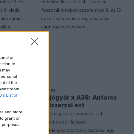
vember 13. és
érdeklődőket a PécsLIT irodalmi
n 31 kiadó
fesztivál, amelyet szeptember 8. és 13.
l, valamint
között rendeznek meg a baranyai
ják a
vármegyeszékhelyen.
sonal or
ection to
ou may
 personal
out of the
 downstream
EGYÉB
B’s List of
Hajógyár x A38: Antares
t és a
dalszerzői est
er and store
Ismét izgalmas szövegírói est
to grant or
re
következik a Hajógyár
ed purposes
öröstó?
eseménysorozatában, ráadásul egy