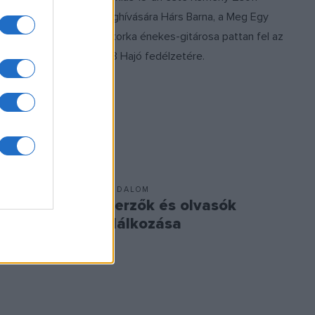
meghívására Hárs Barna, a Meg Egy
egy igazi
Cukorka énekes-gitárosa pattan fel az
tművére
A38 Hajó fedélzetére.
zik be
IRODALOM
lesztése
Szerzők és olvasók
találkozása