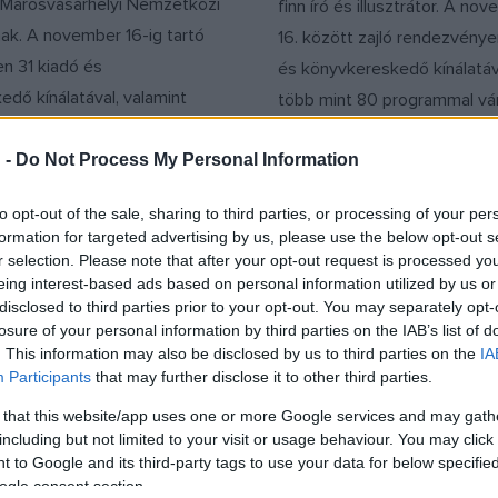
 Marosvásárhelyi Nemzetközi
finn író és illusztrátor. A no
ak. A november 16-ig tartó
16. között zajló rendezvénye
n 31 kiadó és
és könyvkereskedő kínálatáva
dő kínálatával, valamint
több mint 80 programmal vár
yolcvan programmal várják a
látogatókat.
 -
Do Not Process My Personal Information
to opt-out of the sale, sharing to third parties, or processing of your per
formation for targeted advertising by us, please use the below opt-out s
r selection. Please note that after your opt-out request is processed y
eing interest-based ads based on personal information utilized by us or
disclosed to third parties prior to your opt-out. You may separately opt-
losure of your personal information by third parties on the IAB’s list of
EGYÉB
. This information may also be disclosed by us to third parties on the
IA
tára a
Így látják a kortárs
Participants
that may further disclose it to other third parties.
znek, és mi
művészek a Bakony
teti meg a jótól?
Balaton-felvidéket
 that this website/app uses one or more Google services and may gath
including but not limited to your visit or usage behaviour. You may click 
k alkalommal szervezi meg az
Hogyan fogadja be Bukta Im
 to Google and its third-party tags to use your data for below specifi
EX Songwriting Expót. A
festőművészt és barátait V
ogle consent section.