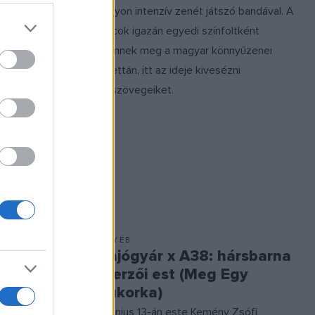
rusmű
nagyon intenzív zenét játszó bandával. A
Kolostor
srácok igazán egyedi színfoltként
 világ egyik
jelennek meg a magyar könnyűzenei
k közös
palettán, itt az ideje kivesézni
ber 24-én
dalszövegeiket.
tudhatjuk.
EGYÉB
csei H.
Hajógyár x A38: hársbarna
szerzői est (Meg Egy
Cukorka)
gen ezúttal
A június 13-án este Kemény Zsófi
eljesítménye