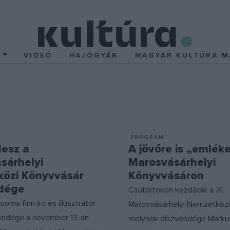
T
VIDEÓ
HAJÓGYÁR
MAGYAR KULTÚRA M
PROGRAM
lesz a
A jövőre is „emlék
sárhelyi
Marosvásárhelyi
özi Könyvvásár
Könyvvásáron
dége
Csütörtökön kezdődik a 31.
uoma finn író és illusztrátor
Marosvásárhelyi Nemzetközi
vendége a november 13-án
melynek díszvendége Marku