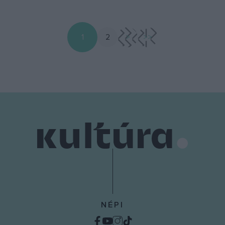
1
2
>
>>
NÉPI