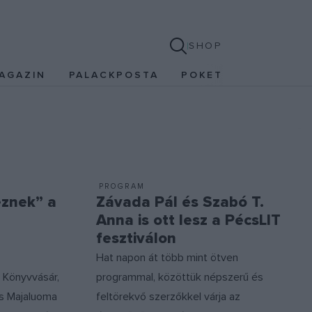
SHOP
AGAZIN
PALACKPOSTA
POKET
PROGRAM
eznek” a
Závada Pál és Szabó T.
Anna is ott lesz a PécsLIT
fesztiválon
Hat napon át több mint ötven
 Könyvvásár,
programmal, közöttük népszerű és
s Majaluoma
feltörekvő szerzőkkel várja az