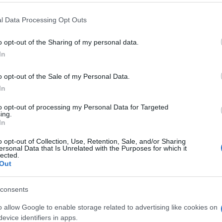
2018-ban indította el a
Miként születik meg egy kó
sület azzal a céllal, hogy
előadása a Szent Mauríciusz 
l Data Processing Opt Outs
z információmegosztást és
zeneszerető közösségei és a
o opt-out of the Sharing of my personal data.
tést a dalszerzői
vezető barokk együtteséne
In
belül, valamint lehetőséget
alkotófolyamatában? Novem
 szakmai fejlődésre. A
este a Capa Központban meg
o opt-out of the Sale of my Personal Data.
In
zakemberek tematikus
sain az érdeklődők május–
to opt-out of processing my Personal Data for Targeted
ing.
hetnek részt az Artisjus
In
.
o opt-out of Collection, Use, Retention, Sale, and/or Sharing
ersonal Data that Is Unrelated with the Purposes for which it
lected.
Out
EGYÉB
 x A38: Fatal Error
Hajógyár x A38: Ve
consents
ői est
Miklós és a Qjúb
i a szeptemberi Zene x
Az augusztusi Zene x Szöve
o allow Google to enable storage related to advertising like cookies on
evice identifiers in apps.
n egy olyan zenekart fog
nem egy kortárs szövegíró t