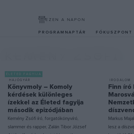
EZEN A NAPON
PROGRAMNAPTÁR
FÓKUSZPON
KEMÉNY ZSÓFI
ÉLETED FAGYIJA
HAJÓGYÁR
IRODALOM
Könyvmoly – Komoly
Finn író 
kérdések különleges
Marosvá
ízekkel az Életed fagyija
Nemzetk
második epizódjában
díszven
Kemény Zsófi író, forgatókönyvíró,
Markus Majal
slammer és rapper, Zalán Tibor József
lesz a dísz