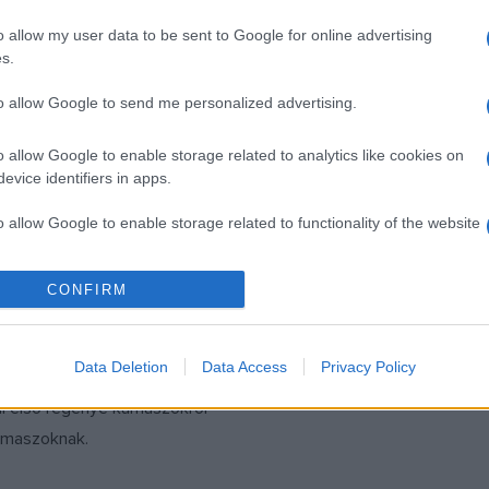
k 2019-ben váltak
kerül a középpontba, hanem 
o allow my user data to be sent to Google for online advertising
ismertté A Dalban való
hazai költőóriás és az ő éle
s.
kel, azonban ekkor már 7
épülő zenei projekt mutatko
to allow Google to send me personalized advertising.
z országot.
augusztus 8-án.
o allow Google to enable storage related to analytics like cookies on
evice identifiers in apps.
o allow Google to enable storage related to functionality of the website
o allow Google to enable storage related to personalization.
CONFIRM
SZÍNPAD
és idősebbek is
Kortárs drámák fej
 és túlélték
o allow Google to enable storage related to security, including
cation functionality and fraud prevention, and other user protection.
Data Deletion
Data Access
Privacy Policy
jem címmel jelent meg
ni első regénye kamaszokról
amaszoknak.