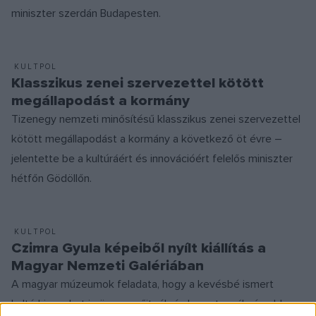
miniszter szerdán Budapesten.
KULTPOL
Klasszikus zenei szervezettel kötött
megállapodást a kormány
Tizenegy nemzeti minősítésű klasszikus zenei szervezettel
kötött megállapodást a kormány a következő öt évre –
jelentette be a kultúráért és innovációért felelős miniszter
hétfőn Gödöllőn.
KULTPOL
Czimra Gyula képeiből nyílt kiállítás a
Magyar Nemzeti Galériában
A magyar múzeumok feladata, hogy a kevésbé ismert
kultúrkincseket is összegyűjtsék és bemutassák, és ebben