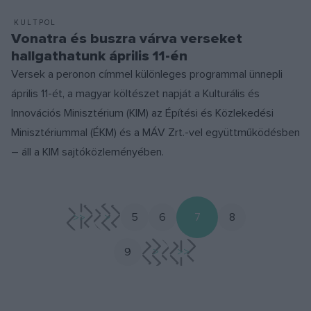
KULTPOL
Vonatra és buszra várva verseket
hallgathatunk április 11-én
Versek a peronon címmel különleges programmal ünnepli
április 11-ét, a magyar költészet napját a Kulturális és
Innovációs Minisztérium (KIM) az Építési és Közlekedési
Minisztériummal (ÉKM) és a MÁV Zrt.-vel együttműködésben
– áll a KIM sajtóközleményében.
<<
<
5
6
7
8
9
>
>>