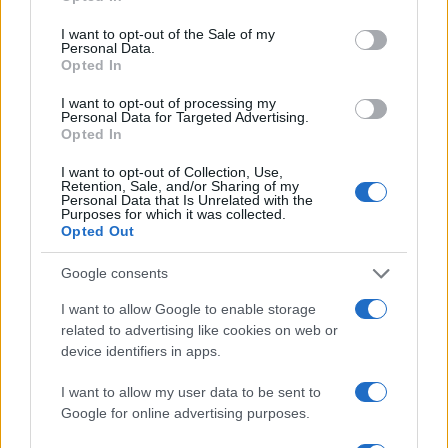
use your data for below specified purposes in below Google
consent section.
I want to opt-out of the Sale of my
KÉPZŐ
Personal Data.
Ők lettek az idei Szegedi Nyári Tárlat
Opted In
díjazottjai
I want to opt-out of processing my
Botos Péter üvegszobrász kapta Kockák fekete hasábbal
Personal Data for Targeted Advertising.
Opted In
című alkotásáért a 43. Szegedi Nyári Tárlat fődíját, a
Kulturális és Innovációs Minisztérium elismerését, amelyet
I want to opt-out of Collection, Use,
Retention, Sale, and/or Sharing of my
szombaton adtak át a kiállítás megnyitóján a Reök-
Personal Data that Is Unrelated with the
Purposes for which it was collected.
palotában.
Opted Out
Google consents
KULTPOL
I want to allow Google to enable storage
Átadták a Bonis Bona – A Nemzet
related to advertising like cookies on web or
Tehetségeiért díjakat
device identifiers in apps.
A 2025-ös Bonis Bona – A nemzet tehetségeiért díjátadó
I want to allow my user data to be sent to
gálán a tehetséggondozás területének legrangosabb
Google for online advertising purposes.
elismerését adták át azoknak a mentoroknak, akik