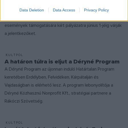
A Déryné Program Határtalan Programjába egy hét alatt 131
produkció jelezte részvételi szándékát. A Kárpát-medence
Data Deletion
Data Access
Privacy Policy
magyarlakta területein megvalósuló előadó-művészeti
események támogatására kiírt pályázatra június 1-jéig várják
a jelentkezőket.
KULTPOL
A határon túlra is eljut a Déryné Program
A Déryné Program az újonnan induló Határtalan Program
keretében Erdélyben, Felvidéken, Kárpátalján és
Vajdaságban is elérhető lesz. A program lebonyolítója a
Déryné Közhasznú Nonprofit Kft., stratégiai partnere a
Rákóczi Szövetség.
KULTPOL