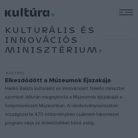
M
KULTURÁLIS ÉS
INNOVÁCIÓS
MINISZTÉRIUM
KULTPOL
Elkezdődött a Múzeumok Éjszakája
Hankó Balázs kultúráért és innovációért felelős miniszter
szombat délután megnyitotta a Múzeumok éjszakáját a
Szépművészeti Múzeumban. A rendezvénysorozaton
országszerte 470 intézményben csaknem háromezer
program várja az érdeklődőket késő estig.