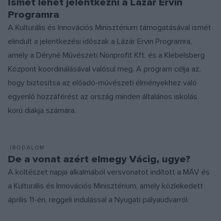
Ismét lehet jelentkezni a Lázár Ervin
Programra
A Kulturális és Innovációs Minisztérium támogatásával ismét
elindult a jelentkezési időszak a Lázár Ervin Programra,
amely a Déryné Művészeti Nonprofit Kft. és a Klebelsberg
Központ koordinálásával valósul meg. A program célja az,
hogy biztosítsa az előadó-művészeti élményekhez való
egyenlő hozzáférést az ország minden általános iskolás
korú diákja számára.
IRODALOM
De a vonat azért elmegy Vácig, ugye?
A költészet napja alkalmából versvonatot indított a MÁV és
a Kulturális és Innovációs Minisztérium, amely közlekedett
április 11-én, reggeli indulással a Nyugati pályaudvarról.