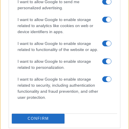
I want to allow Google to send me
kiemelkedő munkájukkal hosszú idő óta segítik a
personalized advertising.
tehetséges magyar fiatalokat.
I want to allow Google to enable storage
related to analytics like cookies on web or
device identifiers in apps.
KULTPOL
Az Oszakai Világkiállításon mutatkozott
I want to allow Google to enable storage
be a Zeneakadémia és a Kodály Intézet
related to functionality of the website or app.
A japán nagyvárosban zajló idei expo magyar pavilonjában
I want to allow Google to enable storage
Csaba Gábor kulturális diplomáciáért felelős helyettes
related to personalization.
államtitkár mellett Fekete Gyula, a Zeneakadémia
nemzetközi és tudományos rektorhelyettese, valamint Rajk
I want to allow Google to enable storage
related to security, including authentication
Judit, a Kodály Intézet igazgatója is előadást tartott.
functionality and fraud prevention, and other
user protection.
KULTPOL
Egy hét alatt 131 produkció pályázott a
CONFIRM
Határtalan Program felhívásra