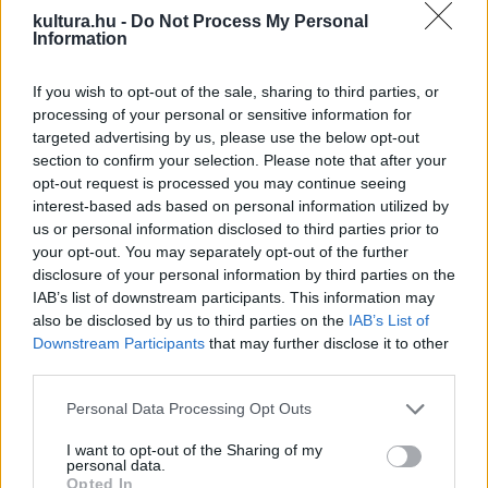
a folyamatban a Magyar Nemzeti Galéria példaértékű
kultura.hu -
Do Not Process My Personal
Information
munkát végez – hangsúlyozta Vincze Máté, a Kulturális és
Innovációs Minisztérium közgyűjteményekért és kulturális
If you wish to opt-out of the sale, sharing to third parties, or
fejlesztésekért felelős helyettes államtitkára a Czimra
processing of your personal or sensitive information for
Gyula-életmű-kiállítás csütörtöki megnyitóján.
targeted advertising by us, please use the below opt-out
section to confirm your selection. Please note that after your
opt-out request is processed you may continue seeing
interest-based ads based on personal information utilized by
JÓKAI 200
us or personal information disclosed to third parties prior to
Hamarosan kiderül, ki lesz a Nagy Diák
your opt-out. You may separately opt-out of the further
Jókai Teszt nyertese
disclosure of your personal information by third parties on the
Középdöntővel és döntővel folytatódik május 22-én a Nagy
IAB’s list of downstream participants. This information may
also be disclosed by us to third parties on the
IAB’s List of
Diák Jókai Teszt, amelyet a Kulturális és Innovációs
Downstream Participants
that may further disclose it to other
Minisztérium Jókai 200 emlékévének keretében indított a
third parties.
DUE Médiahálózat, és amelyen 14–20 év közötti diákok
Please note that this website/app uses one or more Google
Personal Data Processing Opt Outs
mérhetik össze a 200 éve született íróval kapcsolatos
services and may gather and store information including but
tudásukat.
not limited to your visit or usage behaviour. You may click to
I want to opt-out of the Sharing of my
personal data.
grant or deny consent to Google and its third-party tags to
Opted In