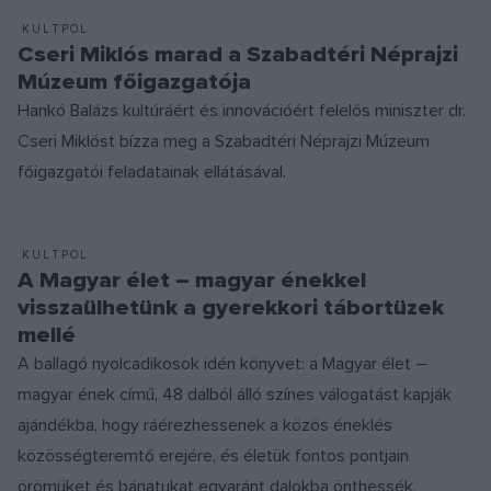
KULTPOL
Cseri Miklós marad a Szabadtéri Néprajzi
Múzeum főigazgatója
Hankó Balázs kultúráért és innovációért felelős miniszter dr.
Cseri Miklóst bízza meg a Szabadtéri Néprajzi Múzeum
főigazgatói feladatainak ellátásával.
KULTPOL
A Magyar élet – magyar énekkel
visszaülhetünk a gyerekkori tábortüzek
mellé
A ballagó nyolcadikosok idén könyvet: a Magyar élet –
magyar ének című, 48 dalból álló színes válogatást kapják
ajándékba, hogy ráérezhessenek a közös éneklés
közösségteremtő erejére, és életük fontos pontjain
örömüket és bánatukat egyaránt dalokba önthessék.