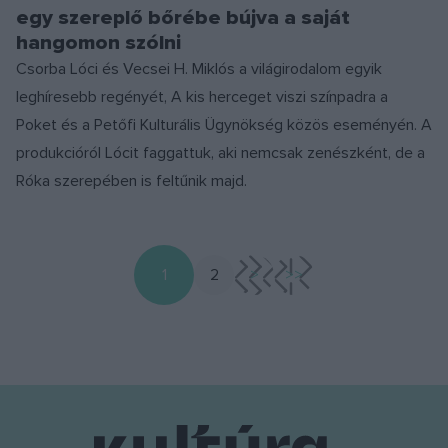
egy szereplő bőrébe bújva a saját
hangomon szólni
Csorba Lóci és Vecsei H. Miklós a világirodalom egyik
leghíresebb regényét, A kis herceget viszi színpadra a
Poket és a Petőfi Kulturális Ügynökség közös eseményén. A
produkcióról Lócit faggattuk, aki nemcsak zenészként, de a
Róka szerepében is feltűnik majd.
1
2
>
>>