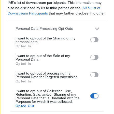
minden esztendőben, idén is bőven akad szemezgetnivaló a
IAB’s list of downstream participants. This information may
also be disclosed by us to third parties on the
IAB’s List of
gazdag koncertkínálatból.
Downstream Participants
that may further disclose it to other
third parties.
Please note that this website/app uses one or more Google
PROGRAM
Personal Data Processing Opt Outs
A Lóci játszik és Bogányi Gergely is ott
services and may gather and store information including but
not limited to your visit or usage behaviour. You may click to
I want to opt-out of the Sharing of my
lesz a Déryné Fesztiválon
personal data.
grant or deny consent to Google and its third-party tags to
Opted In
Öt napon át tizenkét helyszínen, több mint hetven ingyenes
use your data for below specified purposes in below Google
programmal csábít a festői Zemplénbe a Déryné Fesztivál.
consent section.
I want to opt-out of the Sale of my
Personal Data.
Opted In
I want to opt-out of processing my
PROGRAM
Personal Data for Targeted Advertising.
Az Edda Művek és a Lóci Játszik is fellép a
Opted In
11. Duna Napokon
I want to opt-out of Collection, Use,
Színes programkínálattal, kiállítással, kézművesvásárral és
Retention, Sale, and/or Sharing of my
Personal Data that Is Unrelated with the
kiadós koncertprogrammal kezdődött el május 30-án a 11.
Purposes for which it was collected.
Duna Napok az erdélyi Torockón. A közmédia legnagyobb
Opted Out
külhoni magyar településen zajló, a nemzeti összetartozás