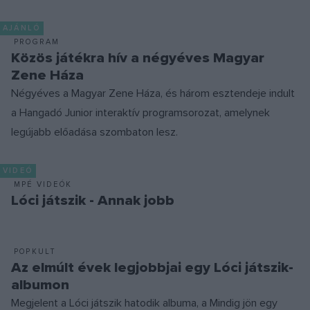
AJÁNLÓ
PROGRAM
Közös játékra hív a négyéves Magyar
Zene Háza
Négyéves a Magyar Zene Háza, és három esztendeje indult
a Hangadó Junior interaktív programsorozat, amelynek
legújabb előadása szombaton lesz.
VIDEÓ
MPÉ VIDEÓK
Lóci játszik - Annak jobb
POPKULT
Az elmúlt évek legjobbjai egy Lóci játszik-
albumon
Megjelent a Lóci játszik hatodik albuma, a Mindig jön egy