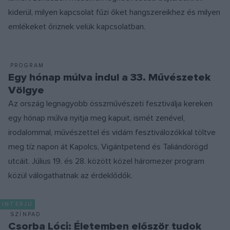
kiderül, milyen kapcsolat fűzi őket hangszereikhez és milyen
emlékeket őriznek velük kapcsolatban.
PROGRAM
Egy hónap múlva indul a 33. Művészetek
Völgye
Az ország legnagyobb összművészeti fesztiválja kereken
egy hónap múlva nyitja meg kapuit, ismét zenével,
irodalommal, művészettel és vidám fesztiválozókkal töltve
meg tíz napon át Kapolcs, Vigántpetend és Taliándörögd
utcáit. Július 19. és 28. között közel háromezer program
közül válogathatnak az érdeklődők.
INTERJÚ
SZÍNPAD
Csorba Lóci: Életemben először tudok