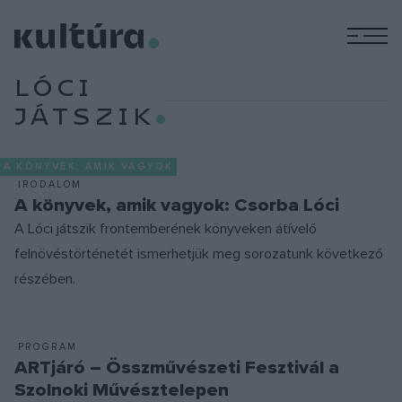
M
LÓCI
JÁTSZIK
A KÖNYVEK, AMIK VAGYOK
IRODALOM
A könyvek, amik vagyok: Csorba Lóci
A Lóci játszik frontemberének könyveken átívelő
felnövéstörténetét ismerhetjük meg sorozatunk következő
részében.
PROGRAM
ARTjáró – Összművészeti Fesztivál a
Szolnoki Művésztelepen