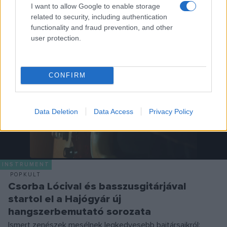
I want to allow Google to enable storage
Nagy Bogi alakítja.
related to security, including authentication
functionality and fraud prevention, and other
user protection.
CONFIRM
Data Deletion
Data Access
Privacy Policy
INSTRUMENT
POPKULT
Csorba Lócival és basszusgitárjával
startol el a Hajógyár új
hangszerbemutató sorozata
Ismert zenészek mesélnek legkedvesebb bajtársaikról: