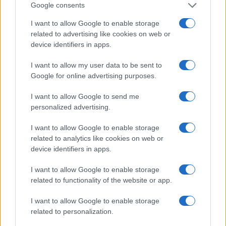
Google consents
napja alkalmából tartott rendezvénye a Kárpát-medencei
I want to allow Google to enable storage
magyarság összetartozását hivatott bemutatni.
related to advertising like cookies on web or
device identifiers in apps.
PREMIER
I want to allow my user data to be sent to
POPKULT
Vintage Lujzával köszönti a tavaszt a Lóci
Google for online advertising purposes.
játszik
I want to allow Google to send me
A Lóci játszik-albumok elengedhetetlen női neves dalához
personalized advertising.
szövegvideó is készült.
I want to allow Google to enable storage
related to analytics like cookies on web or
device identifiers in apps.
PROGRAM
Újraindul a zenés kaland: ismét látható a
I want to allow Google to enable storage
80 nap alatt a Föld körül
related to functionality of the website or app.
A TRIP, a Gold Record és a Kult2 közös produkciója júliustól a
I want to allow Google to enable storage
MOM Kulturális Központ repertoárján szerepel. A Pesti
related to personalization.
Színházban játszott előadás után Auda hercegnőt ezúttal