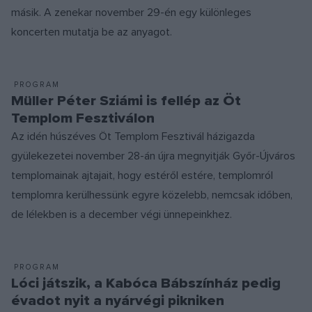
másik. A zenekar november 29-én egy különleges
koncerten mutatja be az anyagot.
PROGRAM
Müller Péter Sziámi is fellép az Öt
Templom Fesztiválon
Az idén húszéves Öt Templom Fesztivál házigazda
gyülekezetei november 28-án újra megnyitják Győr-Újváros
templomainak ajtajait, hogy estéről estére, templomról
templomra kerülhessünk egyre közelebb, nemcsak időben,
de lélekben is a december végi ünnepeinkhez.
PROGRAM
Lóci játszik, a Kabóca Bábszínház pedig
évadot nyit a nyárvégi pikniken