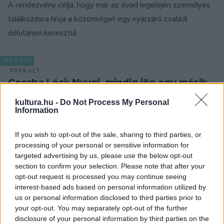
A rendezvény célja, hogy már az évad legelején személyes
találkozásra hívja a közönséget egy nyárzáró családi
délutánon keresztül.
INTERJÚ
POPKULT
Csorba Lóci: Nyugi, mindig jön egy másik
Július 25-én a Művészetek Völgye Petőfi Udvarában
kultura.hu -
Do Not Process My Personal
koncertezik a hamarosan új lemezt megjelentető Lóci
Information
játszik. Csorba Lócival beszélgettünk.
If you wish to opt-out of the sale, sharing to third parties, or
processing of your personal or sensitive information for
targeted advertising by us, please use the below opt-out
PROGRAM
section to confirm your selection. Please note that after your
Ezeket a koncerteket biztosan nem
opt-out request is processed you may continue seeing
hagyjuk ki a Művészetek Völgyén
interest-based ads based on personal information utilized by
us or personal information disclosed to third parties prior to
Kapolcs, Taliándörögd és Vigántpetend 1989 óta várja a
your opt-out. You may separately opt-out of the further
nyári szabadságukat kulturális feltöltődésre áldozókat. Mint
disclosure of your personal information by third parties on the