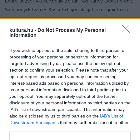
Endre, József Attila, Kodály Zoltán, Kós Károly, Deák Ferenc,
Széchenyi István és Kossuth Lajos alakját is megmintázta.
kultura.hu -
Do Not Process My Personal
KULTPOL
Information
„Magyar és magyar között nem lehet
szakadék” – hangsúlyozta Sulyok Tamás a
If you wish to opt-out of the sale, sharing to third parties, or
Kossuth- és Széchenyi-díjak átadásán
processing of your personal or sensitive information for
targeted advertising by us, please use the below opt-out
Átadták a magyar művészeti élet legnagyobb állami
section to confirm your selection. Please note that after your
kitüntetéseit március 14-én, szombat délelőtt az
opt-out request is processed you may continue seeing
Országházban. Idén Kurtág György zeneszerző és Melocco
interest-based ads based on personal information utilized by
us or personal information disclosed to third parties prior to
Miklós szobrászművész kapott Kossuth-nagydíjat.
your opt-out. You may separately opt-out of the further
disclosure of your personal information by third parties on the
PORTRÉ
IAB’s list of downstream participants. This information may
KÉPZŐ
also be disclosed by us to third parties on the
IAB’s List of
Melocco Miklós műveinek visszatérő
Downstream Participants
that may further disclose it to other
témája a világháború és 1956
third parties.
Április 3-án ünnepli kilencvenedik születésnapját Melocco