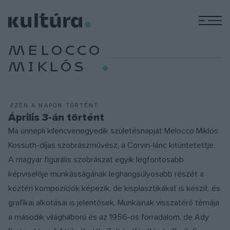
M
MELOCCO
MIKLÓS
EZEN A NAPON TÖRTÉNT
Április 3-án történt
Ma ünnepli kilencvenegyedik születésnapját Melocco Miklós
Kossuth-díjas szobrászművész, a Corvin-lánc kitüntetettje.
A magyar figurális szobrászat egyik legfontosabb
képviselője munkásságának leghangsúlyosabb részét a
köztéri kompozíciók képezik, de kisplasztikákat is készít, és
grafikai alkotásai is jelentősek. Munkáinak visszatérő témája
a második világháború és az 1956-os forradalom, de Ady