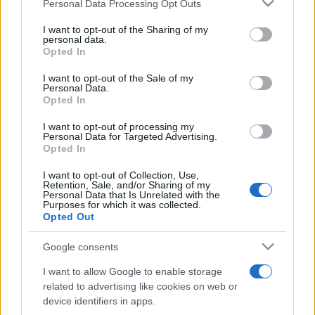
Please note that this website/app uses one or more Google
Personal Data Processing Opt Outs
Miklós Kossuth-díjas szobrász, a nemzet művésze, a Corvin-
services and may gather and store information including but
not limited to your visit or usage behaviour. You may click to
I want to opt-out of the Sharing of my
lánc kitüntetettje. A magyar figurális szobrászat egyik
personal data.
grant or deny consent to Google and its third-party tags to
Opted In
legfontosabb képviselője többek között Ady Endre, József
use your data for below specified purposes in below Google
Attila, Kodály Zoltán, Kós Károly, Széchenyi István, Kossuth
consent section.
I want to opt-out of the Sale of my
Personal Data.
Lajos és Deák Ferenc alakját is megmintázta.
Opted In
I want to opt-out of processing my
Personal Data for Targeted Advertising.
EZEN A NAPON TÖRTÉNT
Opted In
Április 3-án történt
I want to opt-out of Collection, Use,
2014-ben ezen a napon adták át a nagyközönségnek az
Retention, Sale, and/or Sharing of my
Personal Data that Is Unrelated with the
újjáépített Várkert Bazárt. Az 1875–1883 között Ybl Miklós
Purposes for which it was collected.
Opted Out
tervei alapján épült neoreneszánsz épületegyüttes
eredetileg kereskedelmi funkciót töltött be, majd
Google consents
műtermek, kiállítások helyszínéül szolgált. A második
I want to allow Google to enable storage
világháborúban súlyos károkat szenvedett, 1961 és 1984
related to advertising like cookies on web or
között pedig a Budai Ifjúsági Park működött a területén. A
device identifiers in apps.