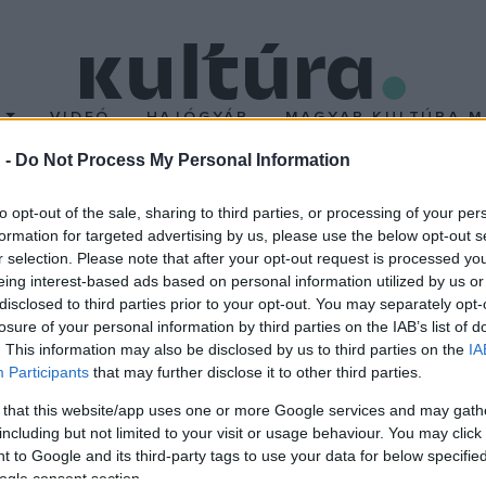
T
VIDEÓ
HAJÓGYÁR
MAGYAR KULTÚRA M
 -
Do Not Process My Personal Information
to opt-out of the sale, sharing to third parties, or processing of your per
formation for targeted advertising by us, please use the below opt-out s
r selection. Please note that after your opt-out request is processed y
eing interest-based ads based on personal information utilized by us or
disclosed to third parties prior to your opt-out. You may separately opt-
os Zsóka: A gyengén
losure of your personal information by third parties on the IAB’s list of
gyerekek
. This information may also be disclosed by us to third parties on the
IA
ada semmilyen
Participants
that may further disclose it to other third parties.
tő programban nem
 that this website/app uses one or more Google services and may gath
including but not limited to your visit or usage behaviour. You may click 
sóka logopédus,
 to Google and its third-party tags to use your data for below specifi
ogle consent section.