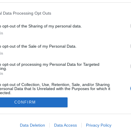
tóval a lemaradó gyerekek
és az olvasástanítás
l Data Processing Opt Outs
megújításáról kérdeztük.
o opt-out of the Sharing of my personal data.
In
o opt-out of the Sale of my Personal Data.
In
to opt-out of processing my Personal Data for Targeted
ing.
In
o opt-out of Collection, Use, Retention, Sale, and/or Sharing
ersonal Data that Is Unrelated with the Purposes for which it
lected.
Out
NÉPI
CONFIRM
consents
DATVÉDELEM
HIRDETÉSI INFORMÁCIÓK
FELHASZNÁLÁSI F
o allow Google to enable storage related to advertising like cookies on
Data Deletion
Data Access
Privacy Policy
evice identifiers in apps.