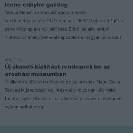
lenne ennyire gazdag
Yehudi Menuhin amerikai hegedűművész
kezdeményezésére 1975-ben az UNESCO október 1-jét a
zene világnapjává nyilvánította. Ebből az alkalomból
mutatunk néhány zenével kapcsolatos magyar innovációt.
KULTPOL
Új állandó kiállítást rendeznek be az
orosházi múzeumban
Új állandó kiállítást rendeznek be az orosházi Nagy Gyula
Területi Múzeumban. Az intézmény több mint 96 millió
forintot nyert el a célra, az új kiállítás a tervek szerint jövő
nyáron nyílhat meg.