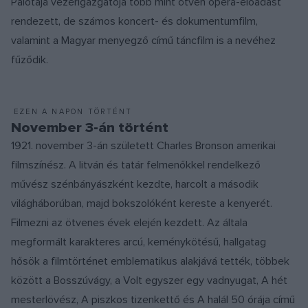
Palotája vezérigazgatója több mint ötven opera-előadást
rendezett, de számos koncert- és dokumentumfilm,
valamint a Magyar menyegző című táncfilm is a nevéhez
fűződik.
EZEN A NAPON TÖRTÉNT
November 3-án történt
1921. november 3-án született Charles Bronson amerikai
filmszínész. A litván és tatár felmenőkkel rendelkező
művész szénbányászként kezdte, harcolt a második
világháborúban, majd bokszolóként kereste a kenyerét.
Filmezni az ötvenes évek elején kezdett. Az általa
megformált karakteres arcú, keménykötésű, hallgatag
hősök a filmtörténet emblematikus alakjává tették, többek
között a Bosszúvágy, a Volt egyszer egy vadnyugat, A hét
mesterlövész, A piszkos tizenkettő és A halál 50 órája című