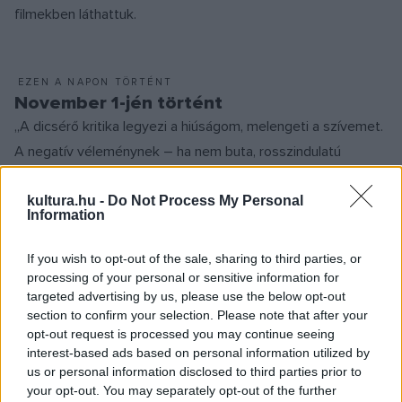
filmekben láthattuk.
EZEN A NAPON TÖRTÉNT
November 1-jén történt
„A dicsérő kritika legyezi a hiúságom, melengeti a szívemet.
A negatív véleménynek – ha nem buta, rosszindulatú
akadékoskodás, akkor –, legyen az akár nehezen
feldolgozható, örülök. Mert az már nem is kritika, hanem jó
kultura.hu -
Do Not Process My Personal
Information
tanács” – fogalmazta a negyvenhetedik születésnapját
ünneplő Jászai Mari-díjas színművész, Hámori Gabriella, akit
If you wish to opt-out of the sale, sharing to third parties, or
többek között A Vizsga, A Játszma, a Szezon, a Szinglik
processing of your personal or sensitive information for
targeted advertising by us, please use the below opt-out
éjszakája, a Legjobb tudomásom szerint és az Utolsó
section to confirm your selection. Please note that after your
jelentés Annáról című filmben láthattunk.
opt-out request is processed you may continue seeing
interest-based ads based on personal information utilized by
us or personal information disclosed to third parties prior to
your opt-out. You may separately opt-out of the further
PROGRAM