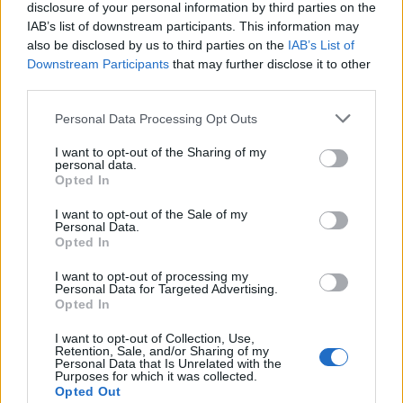
disclosure of your personal information by third parties on the
Hova menjünk tűzijáték előtt és után?
IAB’s list of downstream participants. This information may
Heti ajánlónkban többek között képzőművészeti és
also be disclosed by us to third parties on the
IAB’s List of
ipartörténeti kiállítás, könnyűzenei koncertek, a
Downstream Participants
that may further disclose it to other
third parties.
Mesterségek Ünnepe, valamint számos Szent István-napi
program szerepel.
Please note that this website/app uses one or more Google
Personal Data Processing Opt Outs
services and may gather and store information including but
not limited to your visit or usage behaviour. You may click to
I want to opt-out of the Sharing of my
BESZÁMOLÓ
personal data.
grant or deny consent to Google and its third-party tags to
Opted In
ÖRÖKSÉG
use your data for below specified purposes in below Google
Az orosházi asztalossegéd, aki
consent section.
I want to opt-out of the Sale of my
berendezte a Parlamentet
Personal Data.
Opted In
A magyar historizáló bútorgyártás enigmatikus figurájára
emlékezik az MNMKK Iparművészeti Múzeum új kiállítása. Az
I want to opt-out of processing my
Personal Data for Targeted Advertising.
Asztalosmesterből iparmágnás című tárlat az emblematikus
Opted In
bútortervező iparművész és gyáralapító, Thék Endre
I want to opt-out of Collection, Use,
munkásságát mutatja be látványos tablók segítségével. A
Retention, Sale, and/or Sharing of my
Personal Data that Is Unrelated with the
kiállítást a Bakáts téri Assisi Szent Ferenc-plébániatemplom
Purposes for which it was collected.
Opted Out
altemplomában láthatja a közönség október 5-ig.