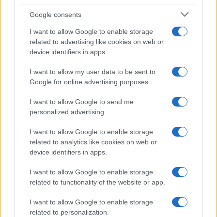
Google consents
I want to allow Google to enable storage
EZEN A NAPON TÖRTÉNT
related to advertising like cookies on web or
Június 8-án történt
device identifiers in apps.
„Az élet az esetek többségében nem alkalmas arra, hogy
egy az egyben filmre vigyék. Bizonyos pontokon muszáj
I want to allow my user data to be sent to
Google for online advertising purposes.
belenyúlni. Élesíteni kell a drámát, és mélyíteni az érzelmi
részt” – vallotta a hetvenhetedik születésnapját ünneplő
I want to allow Google to send me
Balázs Béla-díjas filmrendező, Gárdos Péter, akinek –
personalized advertising.
egyebek mellett – az Uramisten, a Szamárköhögés, Az
I want to allow Google to enable storage
utolsó blues és A skorpió megeszi az ikreket reggelire című
related to analytics like cookies on web or
device identifiers in apps.
alkotásokat köszönhetjük.
I want to allow Google to enable storage
KULTÚRTÖRTÉNET
related to functionality of the website or app.
ÖRÖKSÉG
Rippl-Rónai megvalósult gasztronómiai
I want to allow Google to enable storage
álma
related to personalization.