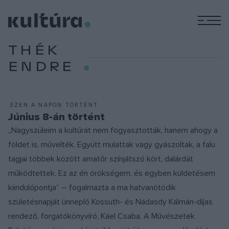
M
THÉK
ENDRE
EZEN A NAPON TÖRTÉNT
Június 8-án történt
„Nagyszüleim a kultúrát nem fogyasztották, hanem ahogy a
földet is, művelték. Együtt mulattak vagy gyászoltak, a falu
tagjai többek között amatőr színjátszó kört, dalárdát
működtettek. Ez az én örökségem, és egyben küldetésem
kiindulópontja” – fogalmazta a ma hatvanötödik
születésnapját ünneplő Kossuth- és Nádasdy Kálmán-díjas
rendező, forgatókönyvíró, Káel Csaba. A Művészetek