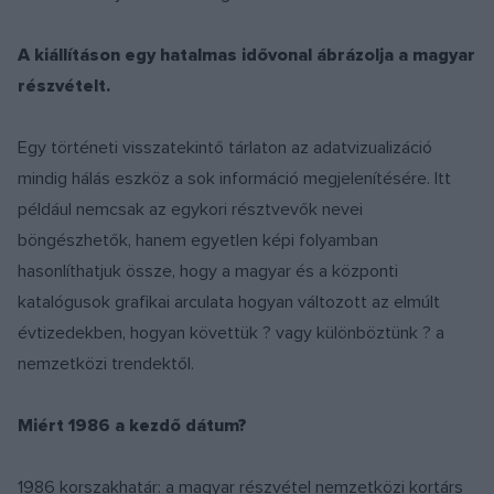
A kiállításon egy hatalmas idővonal ábrázolja a magyar
részvételt.
Egy történeti visszatekintő tárlaton az adatvizualizáció
mindig hálás eszköz a sok információ megjelenítésére. Itt
például nemcsak az egykori résztvevők nevei
böngészhetők, hanem egyetlen képi folyamban
hasonlíthatjuk össze, hogy a magyar és a központi
katalógusok grafikai arculata hogyan változott az elmúlt
évtizedekben, hogyan követtük ? vagy különböztünk ? a
nemzetközi trendektől.
Miért 1986 a kezdő dátum?
1986 korszakhatár: a magyar részvétel nemzetközi kortárs