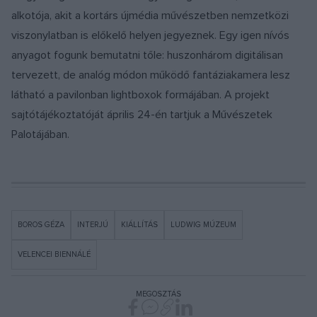
alkotója, akit a kortárs újmédia művészetben nemzetközi
viszonylatban is előkelő helyen jegyeznek. Egy igen nívós
anyagot fogunk bemutatni tőle: huszonhárom digitálisan
tervezett, de analóg módon működő fantáziakamera lesz
látható a pavilonban lightboxok formájában. A projekt
sajtótájékoztatóját április 24-én tartjuk a Művészetek
Palotájában.
BOROS GÉZA
INTERJÚ
KIÁLLÍTÁS
LUDWIG MÚZEUM
VELENCEI BIENNÁLÉ
MEGOSZTÁS