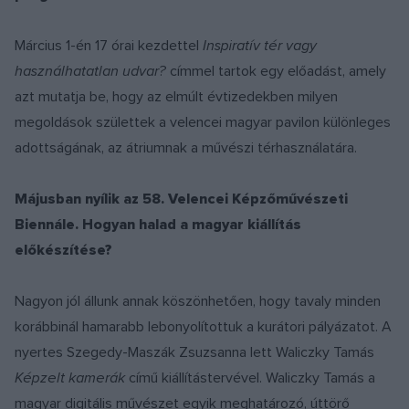
Március 1-én 17 órai kezdettel
Inspiratív tér vagy
használhatatlan udvar?
címmel tartok egy előadást, amely
azt mutatja be, hogy az elmúlt évtizedekben milyen
megoldások születtek a velencei magyar pavilon különleges
adottságának, az átriumnak a művészi térhasználatára.
Májusban nyílik az 58. Velencei Képzőművészeti
Biennále. Hogyan halad a magyar kiállítás
előkészítése?
Nagyon jól állunk annak köszönhetően, hogy tavaly minden
korábbinál hamarabb lebonyolítottuk a kurátori pályázatot. A
nyertes Szegedy-Maszák Zsuzsanna lett Waliczky Tamás
Képzelt kamerák
című kiállítástervével. Waliczky Tamás a
magyar digitális művészet egyik meghatározó, úttörő