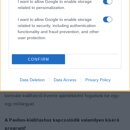
I want to allow Google to enable storage
első eset, hogy újra szerepelt magyar művész a
related to personalization.
képzőművészeti biennále központi kiállításán a Giardiniban.
I want to allow Google to enable storage
related to security, including authentication
Hogyan kerültek ezek a művek a múzeum
functionality and fraud prevention, and other
user protection.
tulajdonába?
Részben vásárlással, részben ajándékozás útján. Ezek a
CONFIRM
művek szerves részét képezik a gyűjteményünknek, hiszen
alkotóik kiemelkedő reprezentánsai a kortárs magyar
képzőművészetnek. A gyűjteményezésnek ezt az ágát ma
Data Deletion
Data Access
Privacy Policy
már szisztematikusan fejlesztjük: az általunk menedzselt
biennále-kiállításról évente ajándékként fogadunk be egy-
egy műtárgyat.
A Pavilon-kiállításhoz kapcsolódik valamilyen kísérő
program?