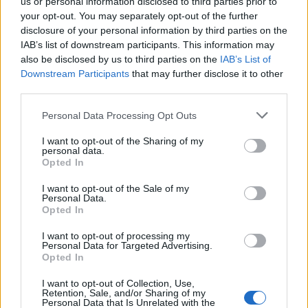
us or personal information disclosed to third parties prior to
Milyen műveket láthatunk jelenleg?
your opt-out. You may separately opt-out of the further
disclosure of your personal information by third parties on the
IAB’s list of downstream participants. This information may
Az 1995-ös centenáriumi biennálén Jovánovics György
also be disclosed by us to third parties on the
IAB’s List of
plasztikái szerepeltek. Tőle a
Részlet a Nagy Viharból
című
Downstream Participants
that may further disclose it to other
third parties.
szobrot mutatjuk most be, amely Giorgione Velencében
őrzött híres festményének egy rejtélyes építészeti
Please note that this website/app uses one or more Google
Personal Data Processing Opt Outs
services and may gather and store information including but
motívumára reflektál. A magyar pavilon eddigi
not limited to your visit or usage behaviour. You may click to
I want to opt-out of the Sharing of my
legattraktívabb megjelenése Bachman Gábor nevéhez
personal data.
grant or deny consent to Google and its third-party tags to
Opted In
fűződik, aki az 1996-os építészeti biennáléra készítette a
use your data for below specified purposes in below Google
consent section.
Kortárs Művészeti Múzeum modelljét. Ez szintén a
I want to opt-out of the Sale of my
Personal Data.
gyűjteményünk jeles darabja.
Opted In
I want to opt-out of processing my
Mi látható a folytatásban?
Personal Data for Targeted Advertising.
Opted In
Március 5-től a 2001-es biennáléról Lakner Antal passzív
I want to opt-out of Collection, Use,
Retention, Sale, and/or Sharing of my
munkaeszközök sorozatából a
Personal Data that Is Unrelated with the
Talicskapad
ot állítjuk ki,