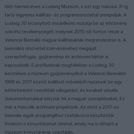
Idén harmincéves a Ludwig Múzeum, s ezt egy március 31-ig
tartó ingyenes kiállítás- és programsorozattal ünnepeljük. A
Ludwig 30
kicsinyített modellként mutatja be az intézmény
sokrétű tevékenységét, melynek 2015-től fontos része a
Velencei Biennále magyar kiállításainak megrendezése is. A
biennálés részvétel szervezéséhez megújult
szerepfelfogás, gyűjteményi és archívumi háttér is
kapcsolódik. E profilunknak megfelelően a
Ludwig 30
keretében a múzeum gyűjteményéből a Velencei Biennálén
1988 és 2017 között kiállított művekből mutatunk be egy
kéthetenként cserélődő válogatást, és korabeli vizuális
dokumentumokkal idézzük fel a magyar szerepléseket. Ez
már a második archívumi projektünk. Az elsőt a 2017-es
biennále egyik programjához csatlakozva készítettük
Kirakom a könyvtáramat
címmel, amely ma is látható a
múzeum könyvtárának üvegfalán
.