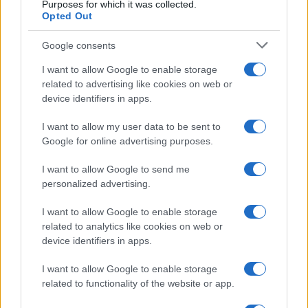
Purposes for which it was collected.
melyet a látogatók ki is próbálhatnak. A másik kiállító
Opted Out
Andreas Fogarasi lesz, akinek a magyar kultúrházakkal
Google consents
foglakozó
Kultur und Freizet
című installációjából látható
I want to allow Google to enable storage
majd egy box. Az újabbkori magyar szerepelések sorában
related to advertising like cookies on web or
ez volt a legsikeresebb év, ekkor nyerte el a magyar pavilon
device identifiers in apps.
a legjobb nemzeti pavilonnak járó Arany Oroszlán díjat.
I want to allow my user data to be sent to
Sajnos magát a díjat nem tudjuk kiállítani, mert 2011 körül a
Google for online advertising purposes.
Műcsarnokban nyoma veszett.
I want to allow Google to send me
personalized advertising.
Az utolsó két hétben Várnai Gyula
Lem
című videómunkáját
mutatjuk be. Ez egy fiktív interjú, melyben a művész a
I want to allow Google to enable storage
jelenből tesz fel kérdéseket a futurológia hetvenes évekbeli
related to analytics like cookies on web or
device identifiers in apps.
ikonikus alakjának, Stanislaw Lemnek. Kiállítunk továbbá
Hajas Tibor fotóakció-tablóiból, a
Húsfestmény
ből is egy
I want to allow Google to enable storage
párat, amelyek a Ludwig Múzeum koordinálásban 2017-ben
related to functionality of the website or app.
voltak kint a biennálén. Hosszú évtizedek után ez volt az