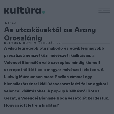
M
KÉPZŐ
Az utcakövektől az Arany
Oroszlánig
KULTURA.HU
2019. FEBRUÁR 22.
A világ legrégebb óta működő és egyik legnagyobb
presztízsű nemzetközi művészeti kiállításán, a
Velencei Biennálén való szereplés mindig kiemelt
szerepet töltött be a magyar művészeti életben. A
Ludwig Múzeumban most Pavilon címmel egy
biennáletörténeti kiállítássorozat idézi fel az egykori
velencei kiállításokat. A pop-up kiállításról Boros
Gézát, a Velencei Biennále Iroda vezetőjét kérdeztük.
Hogyan jött létre a kiállítás?