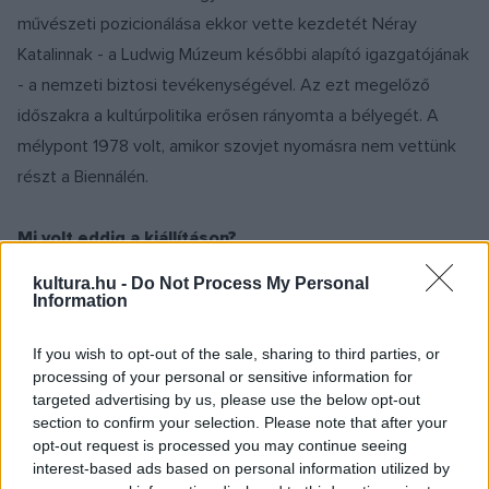
művészeti pozicionálása ekkor vette kezdetét Néray
Katalinnak - a Ludwig Múzeum későbbi alapító igazgatójának
- a nemzeti biztosi tevékenységével. Az ezt megelőző
időszakra a kultúrpolitika erősen rányomta a bélyegét. A
mélypont 1978 volt, amikor szovjet nyomásra nem vettünk
részt a Biennálén.
Mi volt eddig a kiállításon?
kultura.hu -
Do Not Process My Personal
Az első etapban az 1988-as biennáléról Pinczehelyi Sándor
Information
utcaköveit és Samu Géza bálványszobrát állítottuk ki Fehér
If you wish to opt-out of the sale, sharing to third parties, or
László egyik festménye társaságába. Fehér nagy sikert
processing of your personal or sensitive information for
aratott bemutatkozását a magyar pavilonban 1990-ben
targeted advertising by us, please use the below opt-out
felkereste a múzeumunk névadója, a műgyűjtő-mecénás,
section to confirm your selection. Please note that after your
opt-out request is processed you may continue seeing
Peter Ludwig is.
interest-based ads based on personal information utilized by