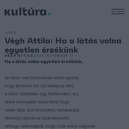
M
VERS
Végh Attila: Ha a látás volna
egyetlen érzékünk
VÉGH ATTILA
2024. NOVEMBER 17.
Ha a látás volna egyetlen érzékünk,
az ókori, vak bölcseknek lenne igazuk,
hogy álmokon túl, ott lebeg az élet,
a tükör túloldalán egy felébredett arc;
akkor könnyebb volna hinni, hogy
valaki látja, őrzi tetteinket, betakargat,
elsimítja rajtunk az opál alvásidőt,
nehogy ráébredjünk, hogy csak ennyi vagyunk: