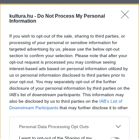
barlang mélyén szuszogó álmok;
akkor vakon bíznánk bölcseinkben,
kultura.hu -
Do Not Process My Personal
Information
mert éreznénk, hogy a foncsoron túl
nem csak egy szín neve a fájdalom,
If you wish to opt-out of the sale, sharing to third parties, or
és a reggel nem látszatmegoldás;
processing of your personal or sensitive information for
egy volnánk akkor, mert nem férne közénk idő,
targeted advertising by us, please use the below opt-out
section to confirm your selection. Please note that after your
de mégis magunkban, mint az állatok;
opt-out request is processed you may continue seeing
így úsznánk előre a fényanyagban,
interest-based ads based on personal information utilized by
képeknek ütődve, fájna a táj,
us or personal information disclosed to third parties prior to
your opt-out. You may separately opt-out of the further
de este megtérnénk a puha holttérbe
disclosure of your personal information by third parties on the
boldogan, mint egy magára maradt emlék;
IAB’s list of downstream participants. This information may
bölcsen, mint akivel folyton szembenéz a sötét.
also be disclosed by us to third parties on the
IAB’s List of
Downstream Participants
that may further disclose it to other
third parties.
Please note that this website/app uses one or more Google
Personal Data Processing Opt Outs
services and may gather and store information including but
not limited to your visit or usage behaviour. You may click to
I want to opt-out of the Sharing of my