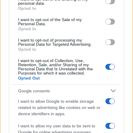
KORTÁRS IRODALOM
KORTÁRS KÖLTÉSZET
VÉGH ATTILA
VERS
personal data.
grant or deny consent to Google and its third-party tags to
Opted In
use your data for below specified purposes in below Google
consent section.
MEGOSZTÁS
I want to opt-out of the Sale of my
Personal Data.
Opted In
I want to opt-out of processing my
Personal Data for Targeted Advertising.
Opted In
EZ IS ÉRDEKELHETI
I want to opt-out of Collection, Use,
Retention, Sale, and/or Sharing of my
Personal Data that Is Unrelated with the
Purposes for which it was collected.
VERS
Opted Out
Géczi János: Önarckép, gigásszal és
barlangrajzzal – versek
Google consents
I want to allow Google to enable storage
KÖLTÉSZET
related to advertising like cookies on web or
VERS
device identifiers in apps.
Lőrincz P. Gabriella: Kalap
I want to allow my user data to be sent to
Google for online advertising purposes.