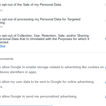
o opt-out of the Sale of my Personal Data.
In
to opt-out of processing my Personal Data for Targeted
ing.
In
o opt-out of Collection, Use, Retention, Sale, and/or Sharing
ersonal Data that Is Unrelated with the Purposes for which it
lected.
Out
consents
o allow Google to enable storage related to advertising like cookies on
evice identifiers in apps.
ÉLETMÓD
TURIZMUS
o allow my user data to be sent to Google for online advertising
kerekek, amelyek
A kalandvágy nem,
s.
lé forgatják az időt
bőrönd mérete vál
az elmúlt száz évb
to allow Google to send me personalized advertising.
 számára a malom az unalom
„Nem lesznek bőröndjeink” 
zt írja, hogy „lelkem éjén