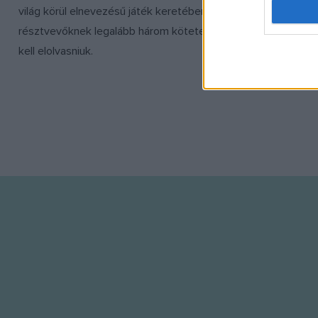
I want t
világ körül elnevezésű játék keretében a
rossz malom 
web or d
résztvevőknek legalább három kötetet
Manapság a 
I want t
kell elolvasniuk.
világ, nem 
or app.
ott jórészt 
I want t
I want t
authenti