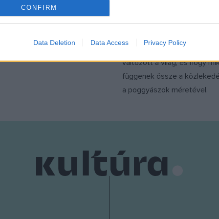
o allow Google to enable storage related to analytics like cookies on
Phileas Fogg, amikor elhatár
zakatol: az unalom”.
CONFIRM
evice identifiers in apps.
körbeutazza a Földet Verne
malom maga a titokzatos
o allow Google to enable storage related to functionality of the website
megjelent Nyolcvan nap alatt
csoda, hogy ahol megmaradt,
Data Deletion
Data Access
Privacy Policy
című regényében. Megnézzü
látogatóközpont létesült.
változott a világ, és hogy m
o allow Google to enable storage related to personalization.
függenek össze a közleked
o allow Google to enable storage related to security, including
a poggyászok méretével.
cation functionality and fraud prevention, and other user protection.