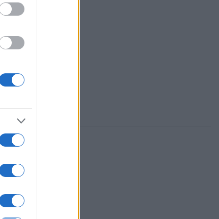
 csak a
tozott
en
– mondta