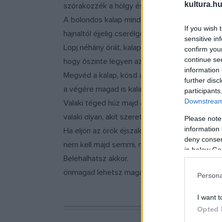
kultura.hu
szórakozzék a hölgy és az úr.
A bolondos kalap minden vagyonod,
If you wish 
hajnaltól éjjelig cserélgeted.
sensitive in
Lopj néhány órát, kalap nélkül alhatsz,
confirm you
continue se
hogy őszinte legyen az álmod.
information 
Megvéd a kalap, kösd át szalaggal,
further disc
a végére magad is kalap leszel.
participants
Downstream 
Valaki téged húz majd a fejére,
valaki olyan, akit szeretsz.
Please note
information 
Ha eljön az örök éjszaka,
deny consent
nem kell majd semmi, nem kell kalap.
in below Go
Belehalhatsz akkor,
önmagad lehetsz magad.
Persona
I want t
Opted 