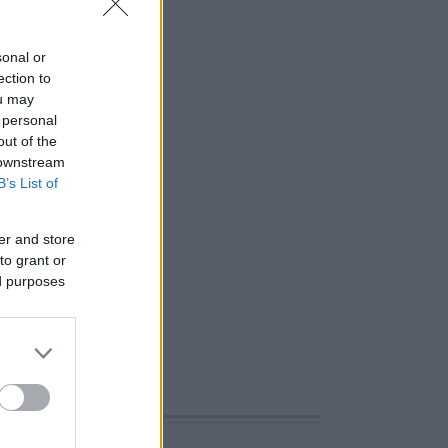
sonal or
ection to
ou may
 personal
out of the
 downstream
B’s List of
er and store
to grant or
ed purposes