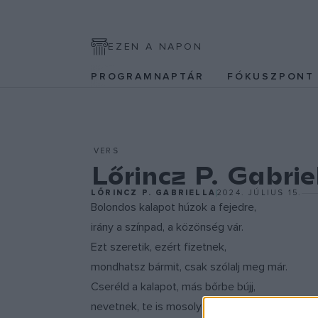
EZEN A NAPON
PROGRAMNAPTÁR
FÓKUSZPON
VERS
Lőrincz P. Gabrie
LŐRINCZ P. GABRIELLA
2024. JÚLIUS 15.
Bolondos kalapot húzok a fejedre,
irány a színpad, a közönség vár.
Ezt szeretik, ezért fizetnek,
mondhatsz bármit, csak szólalj meg már.
Cseréld a kalapot, más bőrbe bújj,
nevetnek, te is mosolyoghatsz,