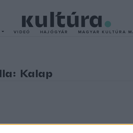
T
VIDEÓ
HAJÓGYÁR
MAGYAR KULTÚRA M
lla: Kalap