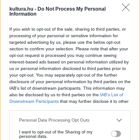
szórakoztató kikacsintások tanúi lehetünk, ám azok
kultura.hu -
Do Not Process My Personal
számára, akik inkább anekdotázásra vágynának, néhány
Information
ponton megakasztó lehet ez a történetvezetési megoldás.
If you wish to opt-out of the sale, sharing to third parties, or
processing of your personal or sensitive information for
A dokumentumfilmként való műfaji besorolást
targeted advertising by us, please use the below opt-out
megkérdőjelezi, hogy Tóth Barnabás hiába kíséri és tartja
section to confirm your selection. Please note that after your
opt-out request is processed you may continue seeing
Bereményit másfél órán keresztül folyamatosan
interest-based ads based on personal information utilized by
interjúhelyzetben, a címszereplő saját bevallása szerint
us or personal information disclosed to third parties prior to
végig színészi munkaként tekintett a forgatáson betöltött
your opt-out. You may separately opt-out of the further
disclosure of your personal information by third parties on the
szerepére, mint e nyilatkozata tanúsítja: „Rendezői
IAB’s list of downstream participants. This information may
tapasztalatomból kifolyólag pontosan tudtam, hogy ha egy
also be disclosed by us to third parties on the
IAB’s List of
rendező jelen van a forgatáson, akkor szereplőként nekem
Downstream Participants
that may further disclose it to other
third parties.
mit kell csinálnom. Jó színész akartam lenni, épp ezért
bármit kért volna a rendező, megtettem volna. Ugyanakkor
Please note that this website/app uses one or more Google
Personal Data Processing Opt Outs
services and may gather and store information including but
éltem a színész felelőtlenségének elvével: tehát végig
not limited to your visit or usage behaviour. You may click to
I want to opt-out of the Sharing of my
tudtam, hogy nem én vagyok a felelős azért, ami a kamera
personal data.
grant or deny consent to Google and its third-party tags to