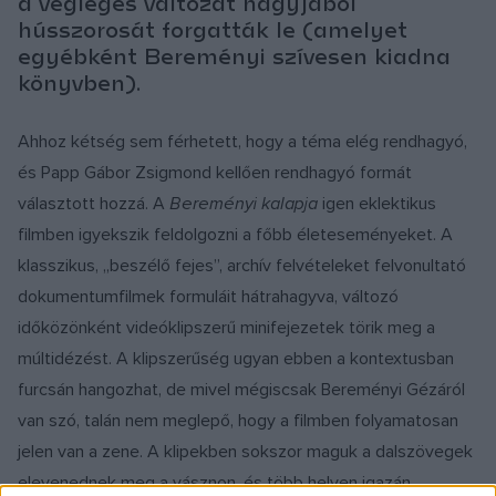
a végleges változat nagyjából
hússzorosát forgatták le (amelyet
egyébként Bereményi szívesen kiadna
könyvben).
Ahhoz kétség sem férhetett, hogy a téma elég rendhagyó,
és Papp Gábor Zsigmond kellően rendhagyó formát
választott hozzá. A
Bereményi kalapja
igen eklektikus
filmben igyekszik feldolgozni a főbb életeseményeket. A
klasszikus, „beszélő fejes”, archív felvételeket felvonultató
dokumentumfilmek formuláit hátrahagyva, változó
időközönként videóklipszerű minifejezetek törik meg a
múltidézést. A klipszerűség ugyan ebben a kontextusban
furcsán hangozhat, de mivel mégiscsak Bereményi Gézáról
van szó, talán nem meglepő, hogy a filmben folyamatosan
jelen van a zene. A klipekben sokszor maguk a dalszövegek
elevenednek meg a vásznon, és több helyen igazán