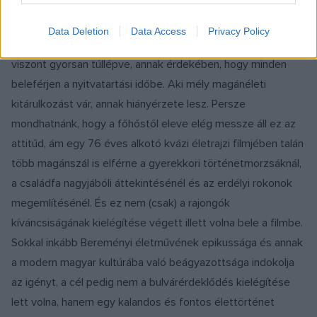
Mintha végigvezették volna a véletlenszerűen előbukkanó,
mégis fontos, egymáshoz csak lazán kapcsolódó
Data Deletion
Data Access
Privacy Policy
emlékeken, bizonyos stációknál elidőzve, néhányakon
viszont gyorsan túllépve, annak érdekében, hogy minden
beleférjen a nyitvatartási időbe. Aki mély magánéleti
kitárulkozást vár, annak hiányérzete lesz. Persze
mondhatnánk, hogy a főhőstől eleve elég messze áll ez az
attitűd, ám egy 76 éves alkotó kvázi életrajzi filmjében talán
több magánszál is elférne a gyerekkori történetmorzsáknál,
a családfa nagyjábóli áttekintésénél és az erdélyi rokonok
megemlítésénél. És ez nem (csak) a rajongók
kíváncsiságának kielégítése végett illett volna bele a filmbe.
Sokkal inkább Bereményi életművének epikussága és annak
a modern magyar kultúrába való beágyazottsága indokolja
az igényt, a cél pedig nem a bulvárérdeklődés kielégítése
lett volna, hanem egy kalandos és fontos élettörténet