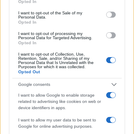
Opted In
előtt történik, hanem a rendező.”
use your data for below specified purposes in below Google
consent section.
I want to opt-out of the Sale of my
Personal Data.
Opted In
I want to opt-out of processing my
Personal Data for Targeted Advertising.
Opted In
I want to opt-out of Collection, Use,
Retention, Sale, and/or Sharing of my
Personal Data that Is Unrelated with the
Purposes for which it was collected.
Opted Out
Google consents
I want to allow Google to enable storage
related to advertising like cookies on web or
device identifiers in apps.
Ez meg is mutatkozott a filmben: a játékidő első felében, a
I want to allow my user data to be sent to
Google for online advertising purposes.
Tóth Barnabással folytatott beszélgetéseken érezni