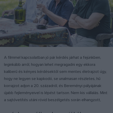
A filmmel kapcsolatban jó pár kérdés járhat a fejünkben,
leginkább arról, hogyan lehet megragadni egy ekkora
kaliberű és kényes kérdésektől sem mentes életrajzot úgy,
hogy ne legyen se kapkodó, se unalmasan részletes, hű
korrajzot adjon a 20. századról, és Bereményi pályájának
újabb fejleményeivel is lépést tartson. Nem kis vállalás. Mint
a sajtóvetítés utáni rövid beszélgetés során elhangzott,