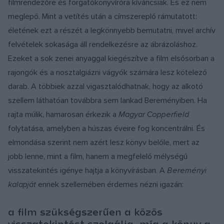
filmrendezőre és forgatókönyvíróra kíváncsiak. És ez nem
meglepő. Mint a vetítés után a címszereplő rámutatott:
életének ezt a részét a legkönnyebb bemutatni, mivel archív
felvételek sokasága áll rendelkezésre az ábrázoláshoz.
Ezeket a sok zenei anyaggal kiegészítve a film elsősorban a
rajongók és a nosztalgiázni vágyók számára lesz kötelező
darab. A többiek azzal vigasztalódhatnak, hogy az alkotó
szellem láthatóan továbbra sem lankad Bereményiben. Ha
rajta múlik, hamarosan érkezik a
Magyar Copperfield
folytatása, amelyben a húszas éveire fog koncentrálni. És
elmondása szerint nem azért lesz könyv belőle, mert az
jobb lenne, mint a film, hanem a megfelelő mélységű
visszatekintés igénye hajtja a könyvírásban. A
Bereményi
kalapját
ennek szellemében érdemes nézni igazán:
a film szükségszerűen a közös
visszatekintést szolgálja, míg a könyv a