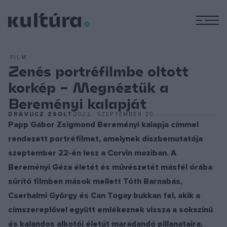
M
FILM
Zenés portréfilmbe oltott
korkép – Megnéztük a
Bereményi kalapját
DRÁVUCZ ZSOLT
2022. SZEPTEMBER 20.
Papp Gábor Zsigmond Bereményi kalapja címmel
rendezett portréfilmet, amelynek díszbemutatója
szeptember 22-én lesz a Corvin moziban. A
Bereményi Géza életét és művészetét másfél órába
sűrítő filmben mások mellett Tóth Barnabás,
Cserhalmi György és Can Togay bukkan fel, akik a
címszereplővel együtt emlékeznek vissza a sokszínű
és kalandos alkotói életút maradandó pillanataira.