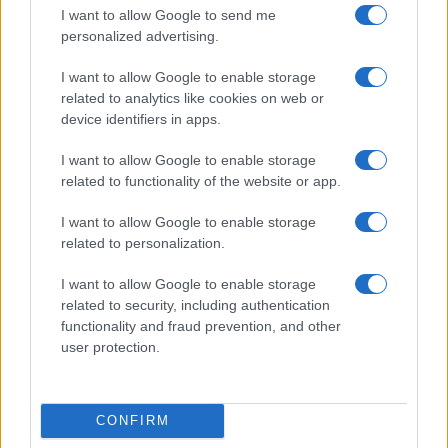
lehetett, hogy Bereményi nehezen hajlik a
I want to allow Google to send me
természetességre.
personalized advertising.
I want to allow Google to enable storage
Ellenállása csak az utolsó harmadra puhult fel teljesen,
related to analytics like cookies on web or
amikor a Balaton partján nosztalgiázva a Cseh Tamással
device identifiers in apps.
kialakult alkotói kapcsolat emblematikus pillanatait,
I want to allow Google to enable storage
fordulópontjait elevenítették fel. Noha a film hátterében
related to functionality of the website or app.
végig ott zizeg a múló idő ténye, az
akkor és most
I want to allow Google to enable storage
különbségtétele, és szóba kerül az elmúlás is, a
related to personalization.
visszatekintés csak Cseh Tamás emlékének felidézésekor
I want to allow Google to enable storage
telítődik meg igazán érzelmekkel.
related to security, including authentication
functionality and fraud prevention, and other
A
Bereményi kalapja
végéhez érve az a furcsa érzésünk
user protection.
támadhat, hogy a főszereplőt úgy láttuk, mintha
múzeumban járt volna.
CONFIRM