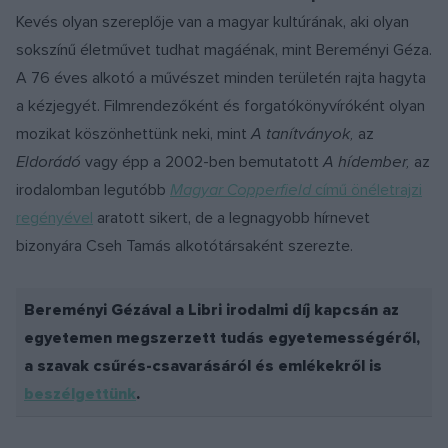
Kevés olyan szereplője van a magyar kultúrának, aki olyan
sokszínű életművet tudhat magáénak, mint Bereményi Géza.
A 76 éves alkotó a művészet minden területén rajta hagyta
a kézjegyét. Filmrendezőként és forgatókönyvíróként olyan
mozikat köszönhettünk neki, mint
A tanítványok,
az
Eldorádó
vagy épp a 2002-ben bemutatott
A hídember,
az
irodalomban legutóbb
Magyar Copperfield
című önéletrajzi
regényével
aratott sikert, de a legnagyobb hírnevet
bizonyára Cseh Tamás alkotótársaként szerezte.
Bereményi Gézával a Libri irodalmi díj kapcsán az
egyetemen megszerzett tudás egyetemességéről,
a szavak csűrés-csavarásáról és emlékekről is
beszélgettünk
.