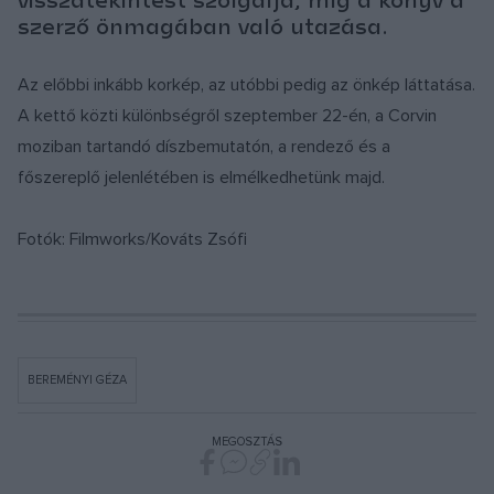
szerző önmagában való utazása.
Az előbbi inkább korkép, az utóbbi pedig az önkép láttatása.
A kettő közti különbségről szeptember 22-én, a Corvin
moziban tartandó díszbemutatón, a rendező és a
főszereplő jelenlétében is elmélkedhetünk majd.
Fotók: Filmworks/Kováts Zsófi
BEREMÉNYI GÉZA
MEGOSZTÁS