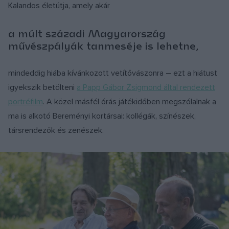
Kalandos életútja, amely akár
a múlt századi Magyarország
művészpályák tanmeséje is lehetne,
mindeddig hiába kívánkozott vetítővászonra – ezt a hiátust
igyekszik betölteni
a Papp Gábor Zsigmond által rendezett
portréfilm
. A közel másfél órás játékidőben megszólalnak a
ma is alkotó Bereményi kortársai: kollégák, színészek,
társrendezők és zenészek.