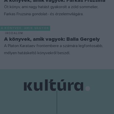
A könyvek, amik vagyok: Farkas Fruzsina
Öt könyv, ami nagy hatást gyakorolt a zöld sommelier,
Farkas Fruzsina gondolat- és érzelemvilágára.
A KÖNYVEK, AMIK VAGYOK
IRODALOM
A könyvek, amik vagyok: Balla Gergely
A Platon Karataev frontembere a számára legfontosabb,
mélyen hatáskeltő könyvekről beszél.