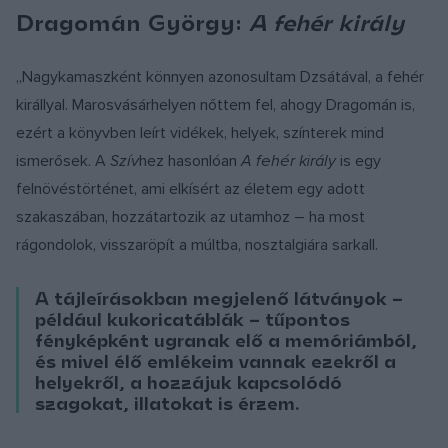
Dragomán György:
A ​fehér király
„Nagykamaszként könnyen azonosultam Dzsátával, a fehér
királlyal. Marosvásárhelyen nőttem fel, ahogy Dragomán is,
ezért a könyvben leírt vidékek, helyek, színterek mind
ismerősek. A
Szív
hez hasonlóan
A fehér király
is egy
felnövéstörténet, ami elkísért az életem egy adott
szakaszában, hozzátartozik az utamhoz – ha most
rágondolok, visszaröpít a múltba, nosztalgiára sarkall.
A tájleírásokban megjelenő látványok –
például kukoricatáblák – tűpontos
fényképként ugranak elő a memóriámból,
és mivel élő emlékeim vannak ezekről a
helyekről, a hozzájuk kapcsolódó
szagokat, illatokat is érzem.