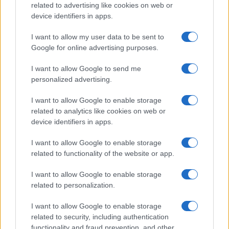
related to advertising like cookies on web or
majd
A Földön élni ünnepély
címmel jelentette meg a
device identifiers in apps.
memoárt. Miután 2015-ben megérkeztem Budapestre,
I want to allow my user data to be sent to
erdélyi vidékről érkezett srácként olyan társaságba volt
Google for online advertising purposes.
szerencsém betekinteni, amiben a magyarországi
értelmiség élt és alkotott.
I want to allow Google to send me
personalized advertising.
Belecsöppentem a magyar művészvilágba, azon belül is az
I want to allow Google to enable storage
alkotóvilág krémjében találtam magam, és kapkodtam a
related to analytics like cookies on web or
device identifiers in apps.
fejem, hogy »Úristen, mi történik velem, kikkel találkozom,
és kik engedik, hogy tegezzem őket?!«. Óriási öröm és
I want to allow Google to enable storage
related to functionality of the website or app.
felfedezőút volt ez számomra. Csodálatos emberekkel,
alkotókkal ismerkedtem meg többek között a feleségem
I want to allow Google to enable storage
és Alföldi Robiék révén. Közéjük tartozik Spiró György,
related to personalization.
Esterházy Gitta – Esterházy Péter özvegye –, Závada Pál, a
I want to allow Google to enable storage
tavalyelőtt eltávozott Szüts Miklós és felesége, Vojnich
related to security, including authentication
Erzsébet. Időről időre összegyűltünk Szüts Miklós és Vojnich
functionality and fraud prevention, and other