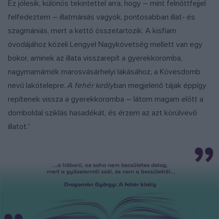
Ez jólesik, különös tekintettel arra, hogy – mint felnőttfejjel
felfedeztem – illatmániás vagyok, pontosabban illat- és
szagmániás, mert a kettő összetartozik. A kisfiam
óvodájához közeli Lengyel Nagykövetség mellett van egy
bokor, aminek az illata visszarepít a gyerekkoromba,
nagymamámék marosvásárhelyi lakásához, a Kövesdomb
nevű lakótelepre.
A fehér király
ban megjelenő tájak éppígy
repítenek vissza a gyerekkoromba – látom magam előtt a
domboldal sziklás hasadékát, és érzem az azt körülvevő
illatot.”