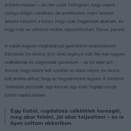
érthető módon –, és rám szólt. Felfogtam, hogy valami
csúnya dolgot csináltam, de emlékszem, miért tettem:
annyira tetszett a könyv, hogy csak magamnak akartam, és
hogy más ne vehesse kézbe, elpusztítottam. Durva. (nevet)
A másik nagyon meghatározó gyerekkori olvasmányom
Edmondo De Amicis
Szív
című regénye volt. Ma már nagyon
radikálisnak és szigorúnak gondolom – az író talán azt
érezte, hogy össze kell szednie az olasz népet, és hozzá
kell járulnia ahhoz, hogy az fegyelmezett legyen. A történet
Torinóban játszódik, egy kissrác egy évét foglalja össze
szinte naplószerűen.
Egy fiatal, rugdalózó csikólélek keresgél,
meg akar felelni, jól akar teljesíteni – én is
ilyen voltam akkoriban.