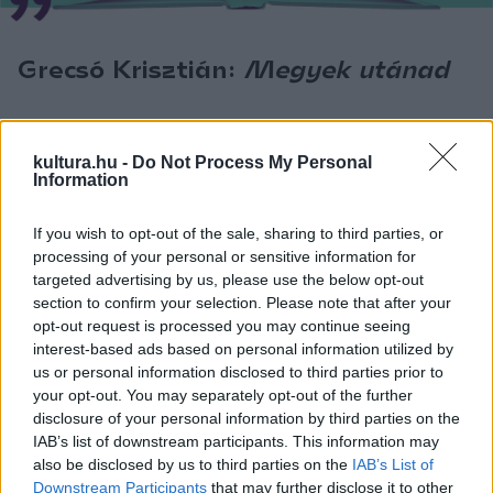
Grecsó Krisztián:
Megyek ​utánad
„2014-ben jelent meg ez a regény, én 2015-ben költöztem
Magyarországra. Megismerkedtem egy új világgal, és ekkor,
kultura.hu -
Do Not Process My Personal
Information
33 évesen olvastam a könyvet, benne Daru történetét,
akivel ugyan eltérő korcsoportban voltam, de a költözés
If you wish to opt-out of the sale, sharing to third parties, or
miatt egy hajóban eveztem. Nagyon személyes hangvételű
processing of your personal or sensitive information for
targeted advertising by us, please use the below opt-out
regény – gyanítom, hogy személyes megélések alapján
section to confirm your selection. Please note that after your
íródott.
opt-out request is processed you may continue seeing
interest-based ads based on personal information utilized by
Könnyűszerrel tudtam úgy olvasni és
us or personal information disclosed to third parties prior to
magamévá tenni ezt a történetet, mintha
your opt-out. You may separately opt-out of the further
én magam lennék Daru, a fiú, aki vidékről
disclosure of your personal information by third parties on the
a fővárosba érkezik – hiszen, így is volt,
IAB’s list of downstream participants. This information may
csak az Alföld helyett Erdélyből jöttem.
also be disclosed by us to third parties on the
IAB’s List of
Downstream Participants
that may further disclose it to other