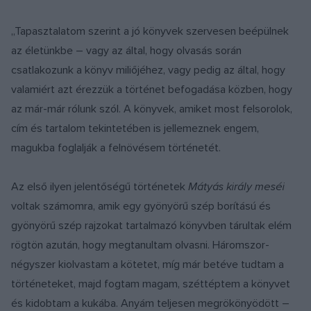
„Tapasztalatom szerint a jó könyvek szervesen beépülnek
az életünkbe – vagy az által, hogy olvasás során
csatlakozunk a könyv miliőjéhez, vagy pedig az által, hogy
valamiért azt érezzük a történet befogadása közben, hogy
az már-már rólunk szól. A könyvek, amiket most felsorolok,
cím és tartalom tekintetében is jellemeznek engem,
magukba foglalják a felnövésem történetét.
Az első ilyen jelentőségű történetek
Mátyás király meséi
voltak számomra, amik egy gyönyörű szép borítású és
gyönyörű szép rajzokat tartalmazó könyvben tárultak elém
rögtön azután, hogy megtanultam olvasni. Háromszor-
négyszer kiolvastam a kötetet, míg már betéve tudtam a
történeteket, majd fogtam magam, széttéptem a könyvet
és kidobtam a kukába. Anyám teljesen megrökönyödött –