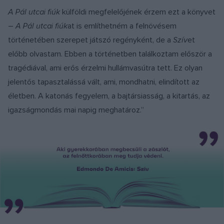
A Pál utcai fiúk
külföldi megfelelőjének érzem ezt a könyvet
–
A Pál utcai fiúk
at is említhetném a felnövésem
történetében szerepet játszó regényként, de a
Szív
et
előbb olvastam. Ebben a történetben találkoztam először a
tragédiával, ami erős érzelmi hullámvasútra tett. Ez olyan
jelentős tapasztalássá vált, ami, mondhatni, elindított az
életben. A katonás fegyelem, a bajtársiasság, a kitartás, az
igazságmondás mai napig meghatároz.”