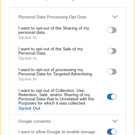
third parties.
Ha tíz évvel fiatalabb lettem volna, egészen biztos, hogy
Please note that this website/app uses one or more Google
bele is akartam volna kóstolni a regényben megjelenő
Personal Data Processing Opt Outs
services and may gather and store information including but
kocsmák hangulatába, ízébe.”
not limited to your visit or usage behaviour. You may click to
I want to opt-out of the Sharing of my
personal data.
grant or deny consent to Google and its third-party tags to
Opted In
use your data for below specified purposes in below Google
consent section.
I want to opt-out of the Sale of my
Personal Data.
Opted In
I want to opt-out of processing my
Personal Data for Targeted Advertising.
Opted In
I want to opt-out of Collection, Use,
Retention, Sale, and/or Sharing of my
Szüts Miklós:
A Földön élni
Personal Data that Is Unrelated with the
Purposes for which it was collected.
ünnepély
Opted Out
Google consents
„A Magvető Kiadó a
Tények és tanúk
sorozatán belül
I want to allow Google to enable storage
ezúttal egy képzőművészt szólaltatott meg, Szüts Miklóst,