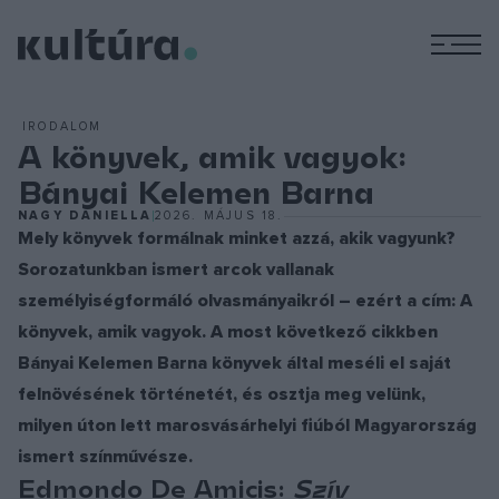
M
IRODALOM
A könyvek, amik vagyok:
Bányai Kelemen Barna
NAGY DANIELLA
2026. MÁJUS 18.
Mely könyvek formálnak minket azzá, akik vagyunk?
Sorozatunkban ismert arcok vallanak
személyiségformáló olvasmányaikról – ezért a cím: A
könyvek, amik vagyok. A most következő cikkben
Bányai Kelemen Barna könyvek által meséli el saját
felnövésének történetét, és osztja meg velünk,
milyen úton lett marosvásárhelyi fiúból Magyarország
ismert színművésze.
Edmondo De Amicis:
Szív