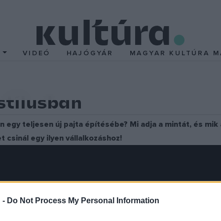
T
VIDEÓ
HAJÓGYÁR
MAGYAR KULTÚRA M
 stílusban
 egy teljesen új pajta építésébe? Mi adja a mintát, és mik
csinál egy ilyen vállalkozáshoz!
 -
Do Not Process My Personal Information