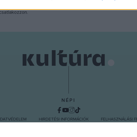
árpát-medencei magyar
o allow Google to enable storage related to functionality of the website
 csatlakozzon.
o allow Google to enable storage related to personalization.
o allow Google to enable storage related to security, including
cation functionality and fraud prevention, and other user protection.
NÉPI
DATVÉDELEM
HIRDETÉSI INFORMÁCIÓK
FELHASZNÁLÁSI F