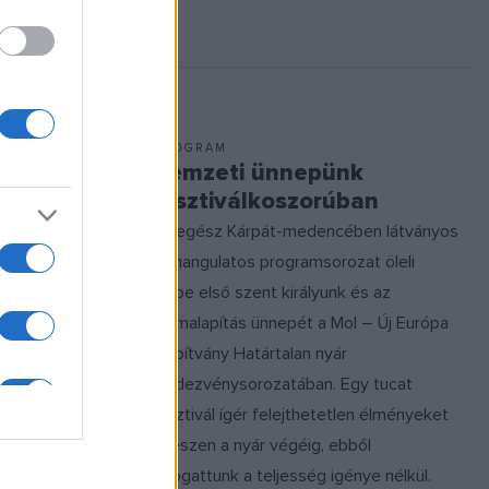
PROGRAM
e
Nemzeti ünnepünk
onyi
fesztiválkoszorúban
Az egész Kárpát-medencében látványos
n feltárt
és hangulatos programsorozat öleli
vetésével
körbe első szent királyunk és az
k az Urál
államalapítás ünnepét a Mol – Új Európa
cébe
Alapítvány Határtalan nyár
a Szegedi
rendezvénysorozatában. Egy tucat
tatói –
fesztivál ígér felejthetetlen élményeket
atási
egészen a nyár végéig, ebből
válogattunk a teljesség igénye nélkül.