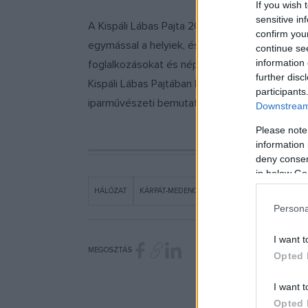
If you wish 
sensitive in
A Kispáli Lábas Pajta 2020 óta a közösségi élet
confirm you
egymással a helyiek, és könnyebben kapcsolódh
continue se
information 
foglalkozásokat és népi mesterségek bemutatój
further disc
Kispáli Lábas Pajtában három részből álló ös
participants
iparművészeti bemutatókkal, népi gasztroműhe
Downstream 
Please note
information 
deny consent
in below Go
HÁLÓZAT
KÁRPÁT-MEDENCE
KÁRPÁT-MEDENCEI NÉPI H
Persona
I want t
MEGOSZTÁS
Opted 
I want t
Opted 