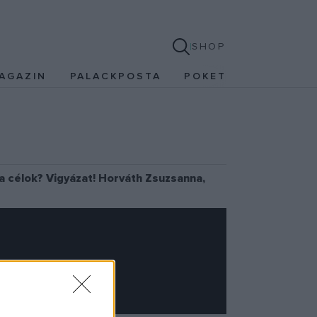
SHOP
AGAZIN
PALACKPOSTA
POKET
 a célok? Vigyázat! Horváth Zsuzsanna,