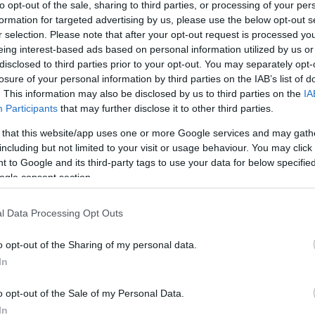
to opt-out of the sale, sharing to third parties, or processing of your per
formation for targeted advertising by us, please use the below opt-out s
 fő színtere. Azért épült, hogy élénkítse a helyi kulturális élete
r selection. Please note that after your opt-out request is processed y
assanak a generációk. Volt már itt klasszikus és világzenei konc
eing interest-based ads based on personal information utilized by us or
disclosed to third parties prior to your opt-out. You may separately opt-
át is. A helyi termékek készítőit is szívesen látják portékáikkal
losure of your personal information by third parties on the IAB’s list of
szművészeti programsorozat volt 2023 nyarán. Közösségépítő pro
. This information may also be disclosed by us to third parties on the
IA
llyel és kézműves vásárral. További információk és programok
itt
Participants
that may further disclose it to other third parties.
 that this website/app uses one or more Google services and may gath
including but not limited to your visit or usage behaviour. You may click 
 to Google and its third-party tags to use your data for below specifi
ogle consent section.
ÁLÓZAT
KISPÁLI
KULTÚRPAJTA
MAGYAR KULTÚRÁÉRT ALAPÍTVÁNY
NEMZETI
l Data Processing Opt Outs
o opt-out of the Sharing of my personal data.
In
o opt-out of the Sale of my Personal Data.
In