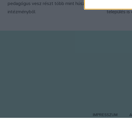
pedagógus vesz részt több mint húsz
több száz K
I want t
intézményből.
település is
or app.
I want t
I want t
authenti
IMPRESSZUM
A