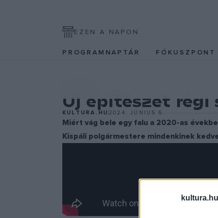
EZEN A NAPON
PROGRAMNAPTÁR
FÓKUSZPON
PROGRAM
Új építészet régi
KULTURA.HU
2024. JÚNIUS 6.
Miért vág bele egy falu a 2020-as években
Kispáli polgármestere mindenkinek kedvet 
kultura.hu