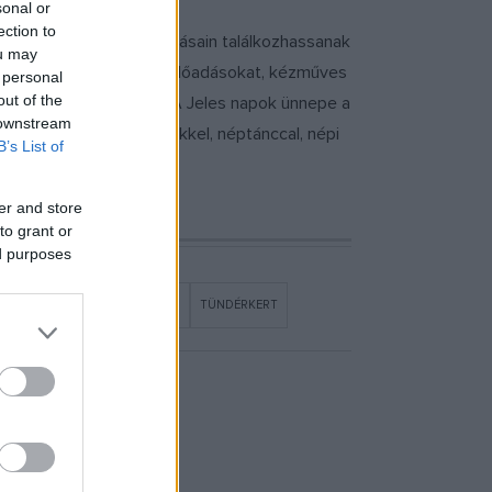
sonal or
ection to
t, hogy eseményein, előadásain találkozhassanak
ou may
ert, tartottak színházi előadásokat, kézműves
 personal
out of the
 a pajta rendezvényein. A Jeles napok ünnepe a
 downstream
gram népzenei koncertekkel, néptánccal, népi
B’s List of
.
er and store
to grant or
ed purposes
 KULTURÁLIS ALAP
PROGRAM
TÜNDÉRKERT