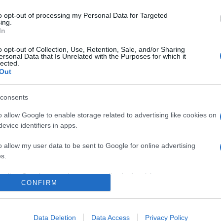
to opt-out of processing my Personal Data for Targeted
ing.
In
o opt-out of Collection, Use, Retention, Sale, and/or Sharing
ersonal Data that Is Unrelated with the Purposes for which it
lected.
TUDOMÁNY
Out
 ötmilliárd
Doni unokatestvér
 kerettel indul a
lehetett a füzesab
consents
ulturális Program
szarmatának
o allow Google to enable storage related to advertising like cookies on
Az Alföldön és a sztyeppéke
evice identifiers in apps.
lliárd forintos kerettel
sírokban talált minták össze
mber 1-jével a Petőfi
genetikai kapcsolatot találta
o allow my user data to be sent to Google for online advertising
s.
rogram (PKP) 2.0 – jelentette
melletti és a Kárpát-meden
lis és Innovációs Minisztérium
vándorolt szarmaták között 
to allow Google to send me personalized advertising.
CONFIRM
r 16-án Kistarcsán. A jövő
Tudományegyetem (SZTE) ku
 program célja, hogy kétezer
közölte honlapján a felsőokt
o allow Google to enable storage related to analytics like cookies on
evice identifiers in apps.
gi település mellett még
intézmény.
Data Deletion
Data Access
Privacy Policy