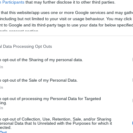
Participants
that may further disclose it to other third parties.
rveznek.
 that this website/app uses one or more Google services and may gath
including but not limited to your visit or usage behaviour. You may click 
igazgatóságának alelnöke kiemelte, hogy a Magyar Posta és az
 to Google and its third-party tags to use your data for below specifi
ogle consent section.
ással köszöntsön egy-egy jeles eseményt, egy kiemelkedő személ
l Data Processing Opt Outs
ennek a bélyegnek a megjelentetésével nemcsak a centenáriumo
zátéve: a Magyar Posta elkötelezetten szolgálja hazánk kulturális
o opt-out of the Sharing of my personal data.
k időtálló emléket állítani Magyarország nagy múltú jegybankjána
In
o opt-out of the Sale of my Personal Data.
lmi bélyeg Szabó Ferenc grafikusművész tervei alapján készült,
In
apján eklektikus és neobarokk stílusban, 1902 és 1905 között elk
to opt-out of processing my Personal Data for Targeted
ták, de a Szabadság téri épület a jegybank megalakulása óta az 
ing.
In
o opt-out of Collection, Use, Retention, Sale, and/or Sharing
ersonal Data that Is Unrelated with the Purposes for which it
atán található egyik szoborkompozíció és a centenáriumi logó is 
lected.
nik meg. A szoborcsoport központjában egy fiatal nő és egy fiú á
Out