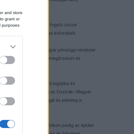
er and store
to grant or
 MNB számos alkalommal fogott össze
ed purposes
yiséget vagy egy ünnepi évfordulót.
t, hanem a szuverén magyar pénzügyi rendszer
 és történelmi értékeinek megőrzését és
k.
 és az MNB centenáriumi logójára és
észült épületet eredetileg az Osztrák–Magyar
MNB székházaként szolgál és jelenleg is
látható, az alkalmi borítékon pedig az épület
ll, körülöttük a gazdagságot és bőséget