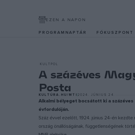
EZEN A NAPON
PROGRAMNAPTÁR
FÓKUSZPON
KULTPOL
A százéves Magy
Posta
KULTÚRA.HU/MTI
2024. JÚNIUS 24.
Alkalmi bélyeget bocsátott ki a százéves
évfordulóján.
Száz évvel ezelőtt, 1924. június 24-én kezdt
ország önállóságának, függetlenségének tört
MNB alelnöke.