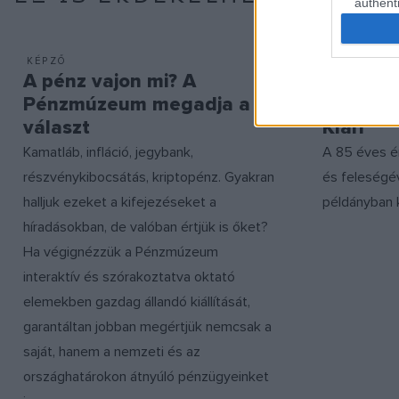
authenti
KÉPZŐ
MŰVÉSZET
A pénz vajon mi? A
Saját b
Pénzmúzeum megadja a
Korda G
választ
Klári
Kamatláb, infláció, jegybank,
A 85 éves é
részvénykibocsátás, kriptopénz. Gyakran
és feleségév
halljuk ezeket a kifejezéseket a
példányban k
híradásokban, de valóban értjük is őket?
Ha végignézzük a Pénzmúzeum
interaktív és szórakoztatva oktató
elemekben gazdag állandó kiállítását,
garantáltan jobban megértjük nemcsak a
saját, hanem a nemzeti és az
országhatárokon átnyúló pénzügyeinket