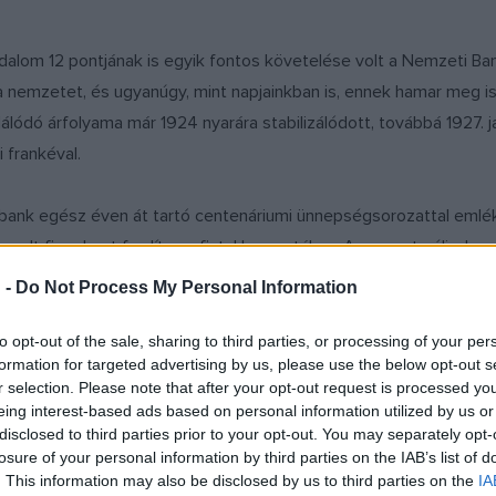
dalom 12 pontjának is egyik fontos követelése volt a Nemzeti Ban
 nemzetet, és ugyanúgy, mint napjainkban is, ennek hamar meg is
flálódó árfolyama már 1924 nyarára stabilizálódott, továbbá 1927. 
 frankéval.
egybank egész éven át tartó centenáriumi ünnepségsorozattal eml
emelt figyelmet fordítva a fiatal korosztályra. A sorozat célja, 
i, vagyoni örökségének megőrzésében vállalt felelősségét – han
 -
Do Not Process My Personal Information
t keretében bocsátották ki a százforintos forgalmi érme emlékvál
to opt-out of the sale, sharing to third parties, or processing of your per
formation for targeted advertising by us, please use the below opt-out s
ezüst és színesfém emlékérmét. Áprilisban megnyitották a Pénz
r selection. Please note that after your opt-out request is processed y
is, amelyen a látogatók egyebek mellett az elmúlt száz év Magya
eing interest-based ads based on personal information utilized by us or
disclosed to third parties prior to your opt-out. You may separately opt-
losure of your personal information by third parties on the IAB’s list of
. This information may also be disclosed by us to third parties on the
IA
z MNB alapításáról, és a jegybank történetét feldolgozó könyvsor