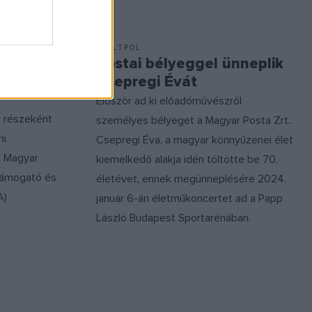
KULTPOL
ó
Postai bélyeggel ünneplik
átott ki
Csepregi Évát
Először ad ki előadóművészről
 részeként
személyes bélyeget a Magyar Posta Zrt..
mi
Csepregi Éva, a magyar könnyűzenei élet
a Magyar
kiemelkedő alakja idén töltötte be 70.
-támogató és
életévet, ennek megünneplésére 2024.
A)
január 6-án életműkoncertet ad a Papp
László Budapest Sportarénában.