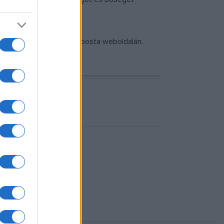
kon, egyes postákon és a posta weboldalán.
TA ZRT.