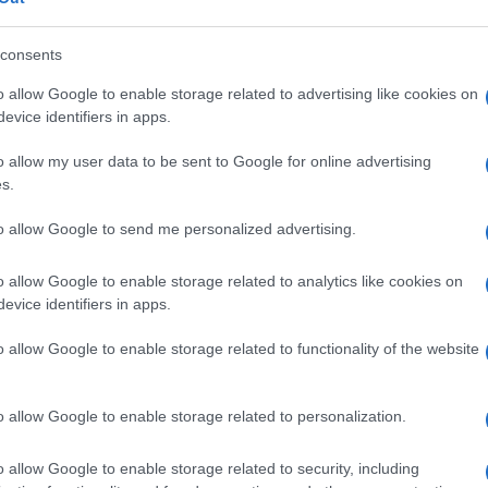
búzakévével.
consents
hétfőtől elérhető a Filapostán, továbbá filatéliai szakszolgálato
o allow Google to enable storage related to advertising like cookies on
evice identifiers in apps.
o allow my user data to be sent to Google for online advertising
s.
to allow Google to send me personalized advertising.
YAR NEMZETI BANK
MAGYAR PÉNZMÚZEUM ÉS LÁTOGATÓKÖZPONT
MAGYAR POS
o allow Google to enable storage related to analytics like cookies on
evice identifiers in apps.
o allow Google to enable storage related to functionality of the website
o allow Google to enable storage related to personalization.
o allow Google to enable storage related to security, including