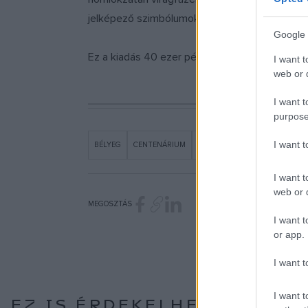
jelképező szimbólumokkal, bőségkosárral és 
Google 
Ez a kiadás 40 ezer példányban készült el, és 
I want t
web or d
I want t
purpose
I want 
BÉLYEG
CENTENÁRIUM
EMLÉKBÉLYEG
HÍREK
MAG
I want t
web or d
MEGOSZTÁS
I want t
or app.
I want t
I want t
EZ IS ÉRDEKELHETI