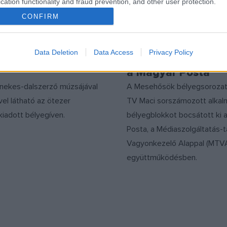
cation functionality and fraud prevention, and other user protection.
CONFIRM
EGYÉB
élyeget kapott
A TV Macit ábrázol
Data Deletion
Data Access
Privacy Policy
yörgy és Balázs
bélyegblokkot bocs
a Magyar Posta
nekes-dalszerző múzsájával
A Mesehősök bélyegsorozat
el látható az ötezer
TV Maci sorszámozott alkal
iadott bélyegíven.
bélyegblokkot bocsátott ki 
Posta, a Médiaszolgáltatás
Vagyonkezelő Alappal (MTV
együttműködésben.