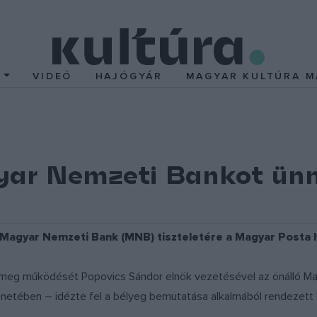
T
VIDEÓ
HAJÓGYÁR
MAGYAR KULTÚRA M
ar Nemzeti Bankot ünn
 Magyar Nemzeti Bank (MNB) tiszteletére a Magyar Posta h
e meg működését Popovics Sándor elnök vezetésével az önálló Ma
énetében – idézte fel a bélyeg bemutatása alkalmából rendezet