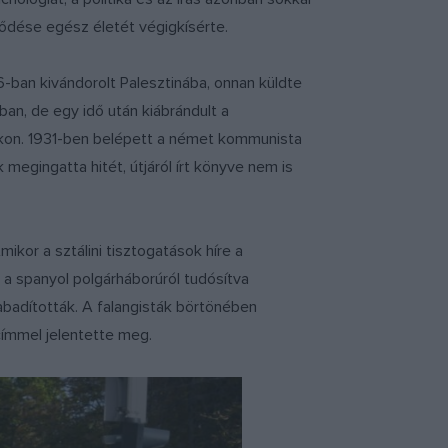
lődése egész életét végigkísérte.
6-ban kivándorolt Palesztinába, onnan küldte
róban, de egy idő után kiábrándult a
sarkon. 1931-ben belépett a német kommunista
 megingatta hitét, útjáról írt könyve nem is
ikor a sztálini tisztogatások híre a
ó a spanyol polgárháborúról tudósítva
zabadították. A falangisták börtönében
ímmel jelentette meg.