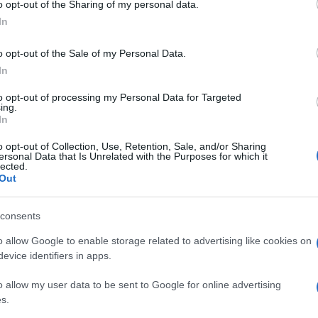
o opt-out of the Sharing of my personal data.
In
o opt-out of the Sale of my Personal Data.
In
to opt-out of processing my Personal Data for Targeted
ing.
In
o opt-out of Collection, Use, Retention, Sale, and/or Sharing
ersonal Data that Is Unrelated with the Purposes for which it
lected.
Out
consents
őváros VII. kerületében, a Lövölde téren. Varga Imre Kossuth-díj
o allow Google to enable storage related to advertising like cookies on
 Jászai Csaba
evice identifiers in apps.
o allow my user data to be sent to Google for online advertising
s.
ő politikai regénye
Gladiátor
címmel. A második világháború Franci