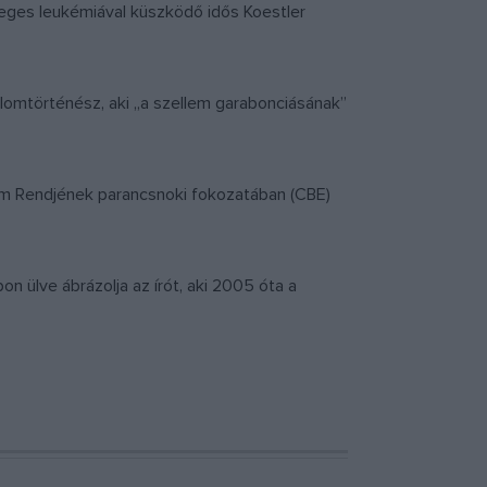
zleges leukémiával küszködő idős Koestler
dalomtörténész, aki „a szellem garabonciásának”
alom Rendjének parancsnoki fokozatában (CBE)
n ülve ábrázolja az írót, aki 2005 óta a