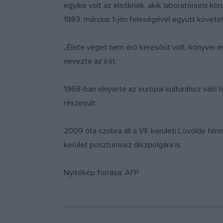
egyike volt az elsőknek, akik laboratóriumi kö
1983. március 1-jén feleségével együtt követet
„Élete véget nem érő keresőút volt, könyvei en
nevezte az írót.
1968-ban elnyerte az európai kultúrához való 
részesült.
2009 óta szobra áll a VII. kerületi Lövölde té
kerület posztumusz díszpolgára is.
Nyitókép forrása: AFP