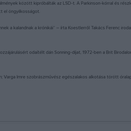
rülmények között kipróbálták az LSD-t. A Parkinson-kórral és rés
t el öngyilkosságot.
nek a kalandnak a krónikái” – írta Koestlerről Takács Ferenc iro
hozzájárulásért odaítélt dán Sonning-díjat, 1972-ben a Brit Birod
ren; Varga Imre szobrászművész egészalakos alkotása törött óralapo