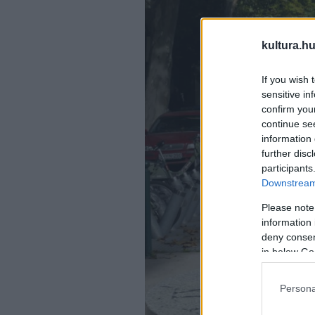
kultura.hu
If you wish 
sensitive in
confirm you
continue se
information 
further disc
participants
Downstream 
Please note
information 
deny consent
in below Go
Persona