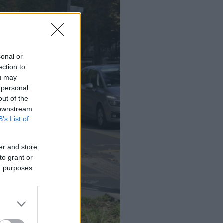
sonal or
ection to
ou may
 personal
out of the
 downstream
B’s List of
er and store
to grant or
ed purposes