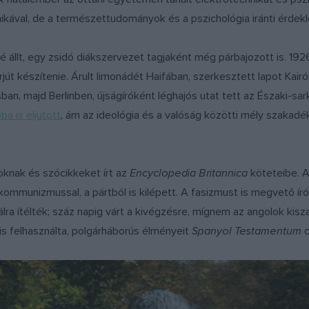
hnikával, de a természettudományok és a pszichológia iránti érdek
 állt, egy zsidó diákszervezet tagjaként még párbajozott is. 192
interjút készítenie. Árult limonádét Haifában, szerkesztett lapot Kai
sban, majd Berlinben, újságíróként léghajós utat tett az Északi-
a is eljutott
, ám az ideológia és a valóság közötti mély szakadék
poknak és szócikkeket írt az
Encyclopedia Britannica
köteteibe. Am
 kommunizmussal, a pártból is kilépett. A fasizmust is megvető ír
lra ítélték; száz napig várt a kivégzésre, mígnem az angolok kis
s felhasználta, polgárháborús élményeit
Spanyol Testamentum
c