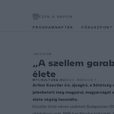
EZEN A NAPON
PROGRAMNAPTÁR
FÓKUSZPON
IRODALOM
„A szellem garab
élete
MTI/KULTÚRA.HU
2023. MÁRCIUS 1.
Arthur Koestler író, újságíró, a Sötétsé
jelenhetett meg magyarul, magyarságát azo
élete végéig használta.
Kösztler Artúr néven született Budapesten 190
világháború után, 1919-ben Bécsbe költöztek. A