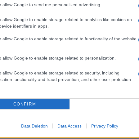
s lecsukták, de végül sikerült legálisan letelepednie. Londonban sz
to allow Google to send me personalized advertising.
 kirakatperek kapcsán a cél és az eszköz viszonyát vizsgálja, a ré
o allow Google to enable storage related to analytics like cookies on
930-as évek nagy szovjet pereinek módszereit és lélektanát. A m
evice identifiers in apps.
rrel, csak mérsékelt sikert aratott, a francia fordítás 1945-ös me
. A regény eredeti, elveszettnek hitt német nyelvű változatát 2015
o allow Google to enable storage related to functionality of the website
-ben jelent meg.
o allow Google to enable storage related to personalization.
ár
című esszégyűjtemény követte, amelyben
Mahátma Gandhit
és
ét önéletrajzi kötete, a
Nyílvessző a végtelenbe
és
A láthatatl
o allow Google to enable storage related to security, including
cation functionality and fraud prevention, and other user protection.
lmet a bebörtönzött magyar írókra. Foglalkozott a zsidó államalap
kapcsolatával (
A tizenharmadik törzs
), az antiszemitizmussal, a h
CONFIRM
tudománytörténeti és alkotás-lélektani műveket írt.
Alvajárók
című 
teinek kialakulását, a tudós szerepét, felelősségét. Később a kelet
Data Deletion
Data Access
Privacy Policy
a robot
a modernitás és a hagyomány viszonyát elemzi. Komolyan é