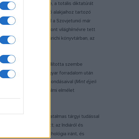
ületett leghíresebb műve, a totális diktatúrát
gi bolsevik gárda vezető alakjaihoz tartozó
ű megjelenésekor, mivel a Szovjetunió már
gjelenését követően viszont világhírnévre tett
-ben találták meg egy zürichi könyvtárban, az
 Vlagyimir Iljics Lenint állította szembe
an írás
. Az 1956-os magyar forradalom után
ítás időszakának ellentmondásaival (
Mint éjjeli
alálbüntetéssel, a forradalmi elmélet
monumentális könyve hatalmas tárgyi tudással
i misztikum fel sodródott; az Indiáról és
rdeklődött a parapszichológia iránt, és