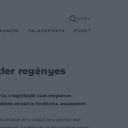
SHOP
AGAZIN
PALACKPOSTA
POKET
ler regényes
írta, s legtöbbjük csak megkésve
inek verseit is fordította, anyanyelvét
v utcában élt a család, de a vesztes első
hológiát, a politika és az írás azonban sokkal