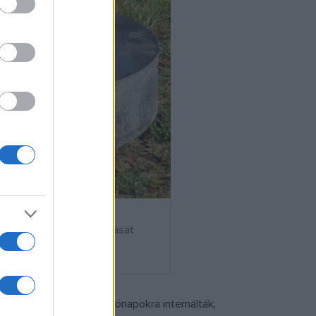
as szobrászművész alkotását
aországban érte, ahol hónapokra internálták,