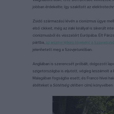
jobban érdekelte; így szakított az elektrotec
Zsidó származású lévén a cionizmus ügye mellé
első cikkeit, még az iraki királlyal is sikerült 
cionizmusból és visszatért Európába. Élt Páriz
pártba,
az eszme lelkes híveként a Szovjetuniób
jelenhetett meg a Szovjetunióban.
Angliában is szerencsét próbált, dolgozott la
szigetországba is eljutott, végleg leszámolt a
Malagában fogságba esett, és Franco hívei halá
átélteket a
Sötétség délben
című könyvében i