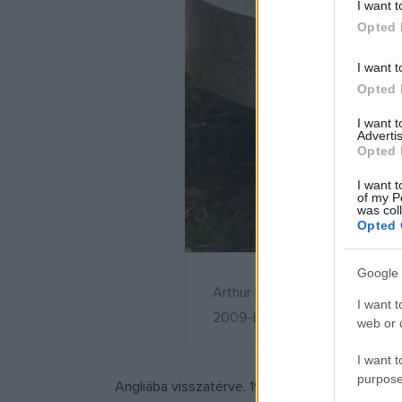
I want t
Opted 
I want t
Opted 
I want 
Advertis
Opted 
I want t
of my P
was col
Opted 
Google 
Arthur Koestler emlékműve a f
I want t
2009-ben állították fel. Fotó:
web or d
I want t
purpose
Angliába visszatérve, 1939-ben jelent meg els