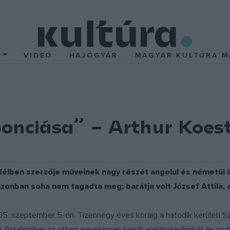
T
VIDEÓ
HAJÓGYÁR
MAGYAR KULTÚRA M
onciása” – Arthur Koest
g délben szerzője műveinek nagy részét angolul és németül 
nban soha nem tagadta meg; barátja volt József Attila, ak
5. szeptember 5-én. Tizennégy éves koráig a hatodik kerületi Szí
 fiatalember az ottani egyetemen tanult elektrotechnikát és pszic