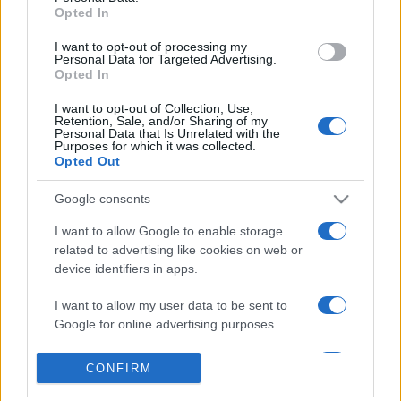
Opted In
alapelvekben, amelyeket egy rendelettervezet követ majd a
jövő év elején.
I want to opt-out of processing my
Personal Data for Targeted Advertising.
Opted In
A fotó illusztráció. Forrás: Shutterstock
I want to opt-out of Collection, Use,
Retention, Sale, and/or Sharing of my
Personal Data that Is Unrelated with the
Purposes for which it was collected.
Opted Out
Google consents
EURÓPAI BIZOTTSÁG
EURÓPAI PARLAMENT
EURÓPAI UNIÓ
HÍREK
I want to allow Google to enable storage
MESTERSÉGES INTELLIGENCIA
MI
TÁRGYALÁS
ZENEIPAR
related to advertising like cookies on web or
device identifiers in apps.
MEGOSZTÁS
I want to allow my user data to be sent to
Google for online advertising purposes.
I want to allow Google to send me
CONFIRM
personalized advertising.