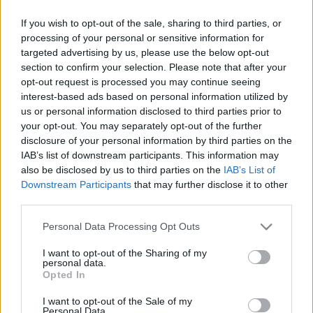
szabályozásokon, végül úgy tűnik, az EU-ban szigorúan
If you wish to opt-out of the sale, sharing to third parties, or
járnak majd el az ilyen dalokkal kapcsolatban. Cél, hogy a
processing of your personal or sensitive information for
targeted advertising by us, please use the below opt-out
rendszer átlátható legyen, bár az MI fontos eszköz a tech
section to confirm your selection. Please note that after your
és a kreatív szektor számára, a jogilag biztonságos közeg
opt-out request is processed you may continue seeing
az elsődleges.
interest-based ads based on personal information utilized by
us or personal information disclosed to third parties prior to
your opt-out. You may separately opt-out of the further
Már 2021 óta zajlik vita a mesterséges intelligencia jogi
disclosure of your personal information by third parties on the
szabályozásáról (erről korábban
itt
írtunk), a zeneiparban
IAB’s list of downstream participants. This information may
also be disclosed by us to third parties on the
IAB’s List of
pedig különösen fontos, hogy világos legyen, melyik dal
Downstream Participants
that may further disclose it to other
emberi szerzemény, és melyikhez vették igénybe az MI-t. A
third parties.
korábbi felmérésekből
kiderül, a teljesen generált dalt meg
Please note that this website/app uses one or more Google
Personal Data Processing Opt Outs
tudja különböztetni a zenehallgató, de azt, amelyben ember
services and may gather and store information including but
és MI is részt vett, már nehezebben ismerjük fel.
not limited to your visit or usage behaviour. You may click to
I want to opt-out of the Sharing of my
personal data.
grant or deny consent to Google and its third-party tags to
Opted In
use your data for below specified purposes in below Google
A háromnapos maratoni megbeszélés végén az Európai
consent section.
I want to opt-out of the Sale of my
Bizottság és az Európai Parlament megállapodtak az
Personal Data.