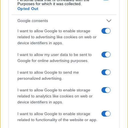
ZENE
Purposes for which it was collected.
Brácsaszólam-vezetőt keres a Magyar
Opted Out
Rádió Szimfonikus Zenekara
Google consents
A posztra szakirányú felsőfokú zenei képzettséggel és
szimfonikus zenekari tapasztalattal lehet jelentkezni
I want to allow Google to enable storage
related to advertising like cookies on web or
augusztus 29-ig.
device identifiers in apps.
HÍREK
I want to allow my user data to be sent to
ZENE
Google for online advertising purposes.
Énekelnél a Magyar Rádió Énekkarában?
Most itt a lehetőség!
I want to allow Google to send me
personalized advertising.
Tenor és basszus énekművészek jelentkezését várja
próbaéneklésre a Magyar Rádió Művészeti Együttesei
I want to allow Google to enable storage
Nonprofit Kft.
related to analytics like cookies on web or
device identifiers in apps.
HÍREK
I want to allow Google to enable storage
IRODALOM
related to functionality of the website or app.
Nyári olvasási kihívást hirdet a Magyar