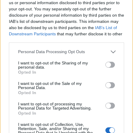
us or personal information disclosed to third parties prior to
your opt-out. You may separately opt-out of the further
disclosure of your personal information by third parties on the
IAB’s list of downstream participants. This information may
also be disclosed by us to third parties on the
IAB’s List of
Downstream Participants
that may further disclose it to other
HANKÓ BALÁZS
HÍREK
KULTPOL
third parties.
KULTURÁLIS ÉS INNOVÁCIÓS MINISZTER
Please note that this website/app uses one or more Google
Personal Data Processing Opt Outs
services and may gather and store information including but
KULTURÁLIS ÉS INNOVÁCIÓS MINISZTÉRIUM
PÁLYÁZAT
TÁMOGATÁS
not limited to your visit or usage behaviour. You may click to
I want to opt-out of the Sharing of my
personal data.
grant or deny consent to Google and its third-party tags to
Opted In
use your data for below specified purposes in below Google
MEGOSZTÁS
consent section.
I want to opt-out of the Sale of my
Personal Data.
Opted In
I want to opt-out of processing my
Personal Data for Targeted Advertising.
EZ IS ÉRDEKELHETI
Opted In
I want to opt-out of Collection, Use,
HÍREK
Retention, Sale, and/or Sharing of my
Personal Data that Is Unrelated with the