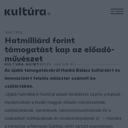
M
KULTPOL
Hatmilliárd forint
támogatást kap az előadó-
művészet
KULTÚRA.HU/MTI
2025. JÚLIUS 31.
Az újabb támogatásokról Hankó Balázs kultúráért és
innovációért felelős miniszter számolt be
csütörtökön.
„Újabb hatmilliárd forinttal adunk lendületet szerte a Kárpát-
medencében a kiváló magyar előadó-művészetnek,
színházainknak, zenénknek, táncművészetünknek és a
szabadtéri színházaknak és rendezvényeknek is” – mondta
a miniszter a Nemzeti Színház előtt tartott eseményen.