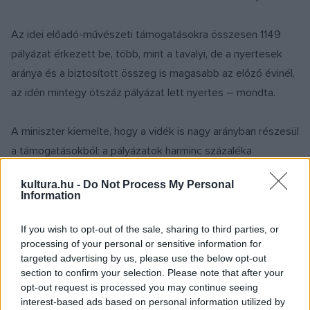
Az idei előadó-művészeti támogatásokra összesen 1149
pályázat érkezett be, több, mint a tavalyi, de a nyertesek
aránya és a biztosított összeg is magasabb az előző évinél,
az idén mintegy ötszáz pályázat lett nyertes – mondta.
A miniszter kiemelte, hogy a vidék is nagy arányban részesül
a támogatásokból: a pályázatok harminc százaléka
Budapestre, hatvan százaléka vidéki előadó-művészeti
kultura.hu -
Do Not Process My Personal
eseményekre, rendezvényekre biztosít forrást és
Information
támogatást. Kiemelte, hogy 59 külhoni pályázat nyert.
Hankó Balázs elmondta: ötvenmilliós keretet különítettek el
If you wish to opt-out of the sale, sharing to third parties, or
processing of your personal or sensitive information for
a bábszínházak számára, népmesei, népművészeti
targeted advertising by us, please use the below opt-out
hagyományaink bemutatására. Emellett 75 millió forintot
section to confirm your selection. Please note that after your
szánnak egy idős színészeket támogató alapítvány
opt-out request is processed you may continue seeing
interest-based ads based on personal information utilized by
létrehozására.