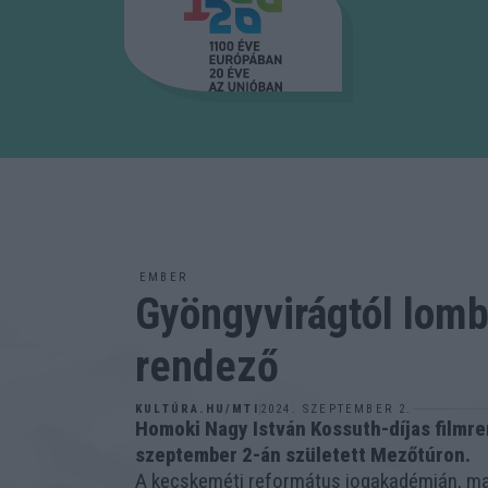
EMBER
Gyöngyvirágtól lomb
rendező
2024. SZEPTEMBER 2.
KULTÚRA.HU/MTI
Homoki Nagy István Kossuth-díjas filmre
szeptember 2-án született Mezőtúron.
A kecskeméti református jogakadémián, majd