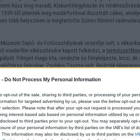
csaknem húsz évig maradt, Kiskunfélegyházán és Hódmezővásár
 1939-től jelentek meg madárfotóival illusztrált cikkei, ame
ben több helyszínen is megtartotta
Színes filmmel vadmadara
úzeum Sajtó- és Fotóosztályának vezetője volt, s ekkoriba
l madárfilm elkészítésére kapott felkérést, a
természetfilm
 pályát. Filmjeit maga írta, rendezte és fényképezte, kicsi, de
gítőtársa felesége, Zsoldos Zsuzsa volt. Bejárták Magyarors
 a Kis-Balaton nádasaiban, a Vértesalján.
 -
Do Not Process My Personal Information
laton nádrengetegében, Egy kerecsensólyom története)
, majd
zág
, az első egész estét betöltő magyar természetfilm. Alkotá
to opt-out of the sale, sharing to third parties, or processing of your per
formation for targeted advertising by us, please use the below opt-out s
 a legjobb operatőri munkáért járó díjat. A következő évben 
r selection. Please note that after your opt-out request is processed y
e még a
Vadvízország
ét is felülmúlta, megkapta az 1953-as V
eing interest-based ads based on personal information utilized by us or
otott a művészi és a tudományos munka, miként a Hortobágy
disclosed to third parties prior to your opt-out. You may separately opt-
A kékvércsék erdejében
című nagyfilmben is.
losure of your personal information by third parties on the IAB’s list of
. This information may also be disclosed by us to third parties on the
IA