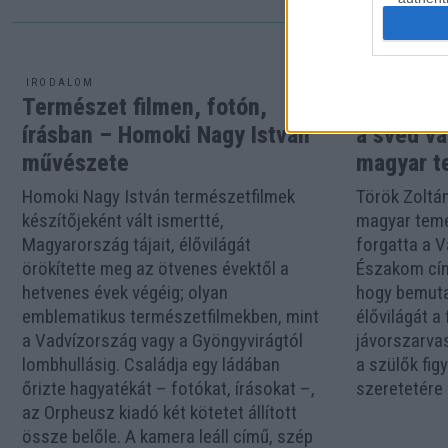
IRODALOM
FILM
Természet filmen, fotón,
Magyaror
írásban – Homoki Nagy István
a svéd va
művészete
magyar t
Homoki Nagy István természetfilmek
Török Zoltán
készítőjeként vált ismertté,
magyar temé
Magyarország tájait, élővilágát
forgatta a 
örökítette meg az ötvenes évektől a
Északom című
hetvenes évek végéig; olyan
hogy bemuta
emblematikus természetfilmekben, mint
élővilágát a
a Vadvízország vagy a Gyöngyvirágtól
jávorszarvas
lombhullásig. Családja egy ládában
a szülők fig
őrizte hagyatékát – fotókat, írásokat –,
szeretetére
az Orpheusz kiadó két kötetet állított
össze belőle. A kamera leáll című, szép