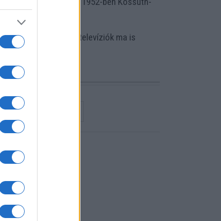
 díjazták munkáit, itthon 1952-ben Kossuth-
mbhullásig”. Műveit a televíziók ma is
ENCEI NEMZETKÖZI FILMFESZTIVÁL