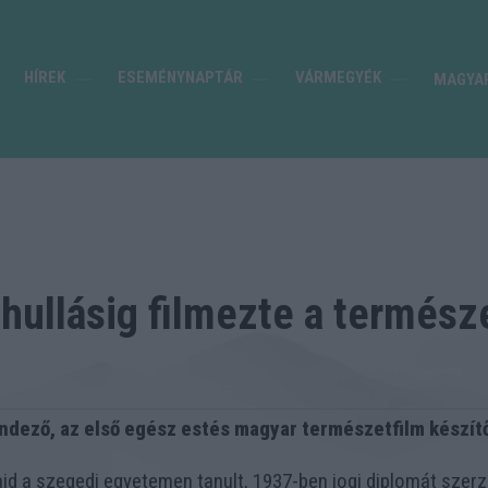
HÍREK
ESEMÉNYNAPTÁR
VÁRMEGYÉK
MAGYA
hullásig filmezte a termész
ndező, az első egész estés magyar természetfilm készítőj
 a szegedi egyetemen tanult, 1937-ben jogi diplomát szerzet