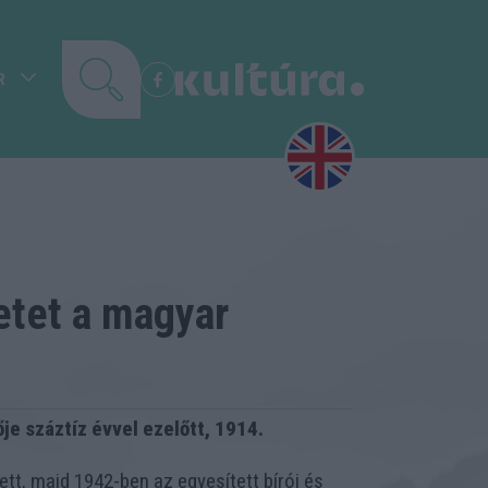
R
etet a magyar
e száztíz évvel ezelőtt, 1914.
t, majd 1942-ben az egyesített bírói és