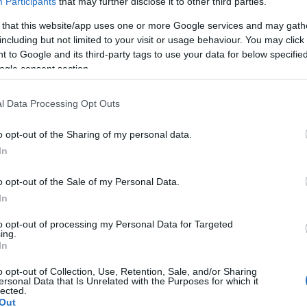
Participants
that may further disclose it to other third parties.
 that this website/app uses one or more Google services and may gath
including but not limited to your visit or usage behaviour. You may click 
 to Google and its third-party tags to use your data for below specifi
ogle consent section.
l Data Processing Opt Outs
 és népes állatsereglettel a Vértesalján elterülő Alcsútdobo
o opt-out of the Sharing of my personal data.
élben
már nem természetfilm, hanem kerek történet, amelyben
In
lmas kalandjait követheti nyomon a néző. Más állatokkal egy
óriási sikert arattak, a rendezőt bírálatok is érték, amiért 
o opt-out of the Sale of my Personal Data.
szerepeltetett. Ő tartotta magát elképzeléseihez, és a hatva
In
nja
,
A sasfióka
, a
Macskakaland
, a
Kurtalábú pásztor
, a Magya
al a főszerepben. Munkájában a tökéletességre törekedett, fi
to opt-out of processing my Personal Data for Targeted
ing.
yszeriek és megismételhetetlenek, de sohasem mondott le a 
In
o opt-out of Collection, Use, Retention, Sale, and/or Sharing
aktekintély volt, aki iskolát teremtett nemcsak a magyar, 
ersonal Data that Is Unrelated with the Purposes for which it
lected.
vetségnek és az Angol Királyi Társaságnak, filmjeit akkor i
Out