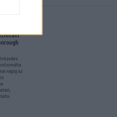
rátora,
íziózást
borough
 évtizedes
greformálta
mai napig az
es
ha
atain,
tatni.