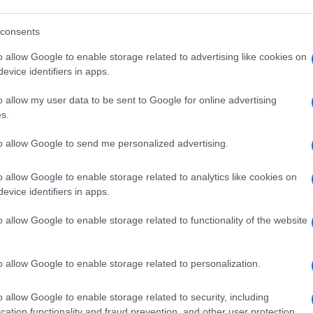
acra. A legrangosabb külföldi filmfesztiválokon vetítették és
el ismerték el munkásságát.
consents
ján Nimród képe látható, alatta a felirat: „Gyöngyvirágtól lo
o allow Google to enable storage related to advertising like cookies on
evice identifiers in apps.
o allow my user data to be sent to Google for online advertising
s.
to allow Google to send me personalized advertising.
Y VARY-I NEMZETKÖZI FILMFESZTIVÁL
MAGYAR FILM
PORTRÉ
TERMÉSZETFILM
VEL
o allow Google to enable storage related to analytics like cookies on
evice identifiers in apps.
o allow Google to enable storage related to functionality of the website
o allow Google to enable storage related to personalization.
o allow Google to enable storage related to security, including
cation functionality and fraud prevention, and other user protection.