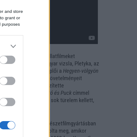
er and store
to grant or
ed purposes
zra költözött, hogy állatfilmeket
 Fickó, a komoly magyar vizsla, Pletyka, az
ütt ugyanők a főszereplői a
Hegyen-völgyön
a természetfilm műfaji követelményeit
nas években tovább készítette
r Televízió részére
Plútó és Puck
címmel
lmjei elkészítéséhez sok türelem kellett,
szakmai igényességről.
hanem a nemzetközi természetfilmgyártásban
s negyven ország vásárolta meg, amikor