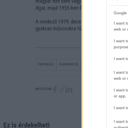
magyar film nem vagy alig jutott külföldi pi
díjjal, majd 1955-ben Érdemes Művész címm
Google 
A rendező 1979. december 14-én halt meg, sír
I want t
gyakran műsorukra tűzik.
web or d
I want t
purpose
I want 
ÉVFORDULÓ
FILMRENDEZŐ
HOMOKI-NAGY ISTVÁN
KARLOV
I want t
web or d
MEGOSZTÁS
I want t
or app.
I want t
I want t
Ez is érdekelheti
authenti