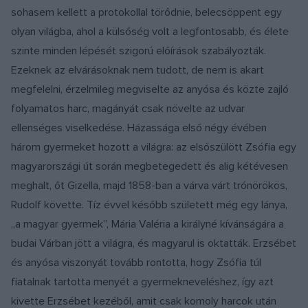
sohasem kellett a protokollal törődnie, belecsöppent egy
olyan világba, ahol a külsőség volt a legfontosabb, és élete
szinte minden lépését szigorú előírások szabályozták.
Ezeknek az elvárásoknak nem tudott, de nem is akart
megfelelni, érzelmileg megviselte az anyósa és közte zajló
folyamatos harc, magányát csak növelte az udvar
ellenséges viselkedése. Házassága első négy évében
három gyermeket hozott a világra: az elsőszülött Zsófia egy
magyarországi út során megbetegedett és alig kétévesen
meghalt, őt Gizella, majd 1858-ban a várva várt trónörökös,
Rudolf követte. Tíz évvel később született még egy lánya,
„a magyar gyermek”, Mária Valéria a királyné kívánságára a
budai Várban jött a világra, és magyarul is oktatták. Erzsébet
és anyósa viszonyát tovább rontotta, hogy Zsófia túl
fiatalnak tartotta menyét a gyermekneveléshez, így azt
kivette Erzsébet kezéből, amit csak komoly harcok után