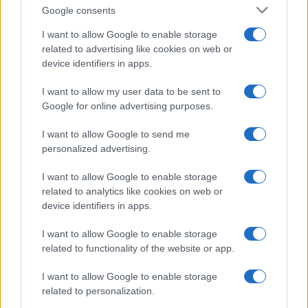
Google consents
Fia, Rudolf trónörökös 1889-ben Mayerlingben elkövetett
I want to allow Google to enable storage
related to advertising like cookies on web or
öngyilkossága rendkívül megviselte, teljesen átadta magát a
device identifiers in apps.
gyásznak, ezt követően kizárólag fekete ruhát viselt. Már
nem engedte, hogy lefessék vagy lefényképezzék, az
I want to allow my user data to be sent to
Google for online advertising purposes.
emberek emlékezetében szépnek akart megmaradni, ritka
nyilvános megjelenésein fátyol mögé rejtette arcát.
I want to allow Google to send me
Életének hátralévő éveit egyre magányosabban,
personalized advertising.
depressziótól és lelkiismeretfurdalástól gyötörve,
I want to allow Google to enable storage
inkognitóban utazgatva töltötte.
related to analytics like cookies on web or
device identifiers in apps.
A császárné 1898. szeptember 9-én Hohenembs grófnő
I want to allow Google to enable storage
néven Genfbe utazott, ahol a Beau Rivage szállodába
related to functionality of the website or app.
jelentkezett be. A helyi rendőrség detektíveket rendelt ki
I want to allow Google to enable storage
őrizetére, de a feltűnést kerülni akaró Erzsébet kérésére
related to personalization.
vissza is hívták őket. Este felkeresett néhány üzletet, ahol