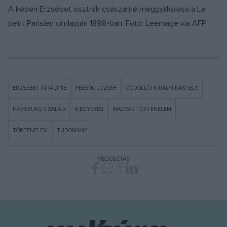
A képen Erzsébet osztrák császárné meggyilkolása a Le
petit Parisien címlapján 1898-ban. Fotó: Leemage via AFP
ERZSÉBET KIRÁLYNÉ
FERENC JÓZSEF
GÖDÖLLŐI KIRÁLYI KASTÉLY
HABSBURG CSALÁD
KIEGYEZÉS
MAGYAR TÖRTÉNELEM
TÖRTÉNELEM
TUDOMÁNY
MEGOSZTÁS