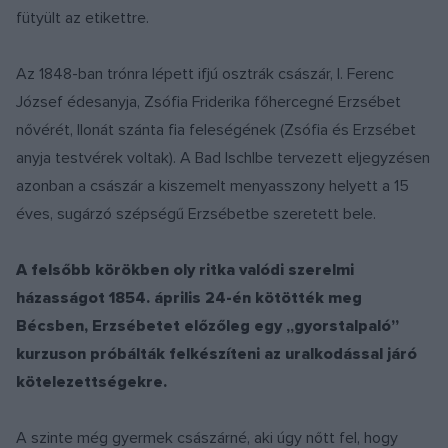
fütyült az etikettre.
Az 1848-ban trónra lépett ifjú osztrák császár, I. Ferenc
József édesanyja, Zsófia Friderika főhercegné Erzsébet
nővérét, Ilonát szánta fia feleségének (Zsófia és Erzsébet
anyja testvérek voltak). A Bad Ischlbe tervezett eljegyzésen
azonban a császár a kiszemelt menyasszony helyett a 15
éves, sugárzó szépségű Erzsébetbe szeretett bele.
A felsőbb körökben oly ritka valódi szerelmi
házasságot 1854. április 24-én kötötték meg
Bécsben, Erzsébetet előzőleg egy „gyorstalpaló”
kurzuson próbálták felkészíteni az uralkodással járó
kötelezettségekre.
A szinte még gyermek császárné, aki úgy nőtt fel, hogy