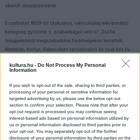
sikerült visszaszereznie.
Erzsébetet 1859-től titokzatos, valószínűleg lelki eredetű
betegség gyötörte, s „szabadságot vett ki”, Zsófia
felügyeletétől megszabadulva fürdőhelyeken kezelték,
Madeirán, Korfun, Velencében tartózkodott és csak két év
múlva tért haza férjéhez és gyermekeihez. Bécsbe egy
kultura.hu -
Do Not Process My Personal
megváltozott, határozott és öntudatos asszony érkezett,
Information
aki ráébredt szépségére és az abban rejlő erőre, és
megtanulta, miként érvényesítse akaratát.
If you wish to opt-out of the sale, sharing to third parties, or
processing of your personal or sensitive information for
targeted advertising by us, please use the below opt-out
Bizalmasa, a kecskeméti köznemes, Ferenczy Ida ismertette
section to confirm your selection. Please note that after your
meg vele Deák Ferenc kiegyezéspárti eszméit, Sisi az
opt-out request is processed you may continue seeing
interest-based ads based on personal information utilized by
uralkodónak írt leveleiben a kiegyezés mellett érvelt. 1866
us or personal information disclosed to third parties prior to
nyarát gyermekeivel Budán töltötte, az 1867-es kiegyezés
your opt-out. You may separately opt-out of the further
boldogsággal töltötte el, I. Ferenc József 1867. június 8-i
disclosure of your personal information by third parties on the