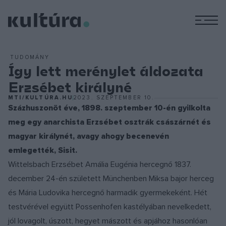
M
TUDOMÁNY
Így lett merénylet áldozata
Erzsébet királyné
MTI/KULTÚRA.HU
2023. SZEPTEMBER 10.
Százhuszonöt éve, 1898. szeptember 10-én gyilkolta
meg egy anarchista Erzsébet osztrák császárnét és
magyar királynét, avagy ahogy becenevén
emlegették, Sisit.
Wittelsbach Erzsébet Amália Eugénia hercegnő 1837.
december 24-én született Münchenben Miksa bajor herceg
és Mária Ludovika hercegnő harmadik gyermekeként. Hét
testvérével együtt Possenhofen kastélyában nevelkedett,
jól lovagolt, úszott, hegyet mászott és apjához hasonlóan