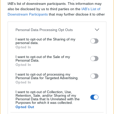
IAB’s list of downstream participants. This information may
megkoronázásakor a magyarok rajongásig szeretett
also be disclosed by us to third parties on the
IAB’s List of
királynéja lett. Szoros barátság fűzte a daliás Andrássy
Downstream Participants
that may further disclose it to other
Gyula grófhoz, a kiegyezés utáni első miniszterelnökhöz, de
third parties.
a pletykával ellentétben ez valóban csak barátság maradt.
Please note that this website/app uses one or more Google
Personal Data Processing Opt Outs
services and may gather and store information including but
not limited to your visit or usage behaviour. You may click to
I want to opt-out of the Sharing of my
Az ország – régi hagyomány szerint – a gödöllői
personal data.
grant or deny consent to Google and its third-party tags to
Grassalkovich-kastélyt adta ajándékba a királynak, ez
Opted In
use your data for below specified purposes in below Google
a hely lett Korfu mellett Erzsébet igazi otthona.
consent section.
I want to opt-out of the Sale of my
Personal Data.
Opted In
Kedvelte a magyarokat
, megtanulta nyelvünket, és a
I want to opt-out of processing my
gödöllői kastély lovardája is segítette ambícióját, hogy ő
Personal Data for Targeted Advertising.
Opted In
legyen Európa legkiválóbb hölgylovasa. Amikor
egészségügyi problémái miatt eltiltották a lovaglástól,
I want to opt-out of Collection, Use,
Retention, Sale, and/or Sharing of my
verseket kezdett írni példaképe, Heine stílusában, de
Personal Data that Is Unrelated with the
Purposes for which it was collected.
ezeket titokban tartotta, s inkább azért érdekesek, mert –
Opted Out
akár egy naplóból – megismerhetők belőlük gondolatai.