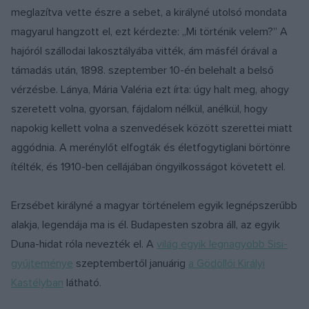
meglazítva vette észre a sebet, a királyné utolsó mondata
magyarul hangzott el, ezt kérdezte: „Mi történik velem?” A
hajóról szállodai lakosztályába vitték, ám másfél órával a
támadás után, 1898. szeptember 10-én belehalt a belső
vérzésbe. Lánya, Mária Valéria ezt írta: úgy halt meg, ahogy
szeretett volna, gyorsan, fájdalom nélkül, anélkül, hogy
napokig kellett volna a szenvedések között szerettei miatt
aggódnia. A merénylőt elfogták és életfogytiglani börtönre
ítélték, és 1910-ben cellájában öngyilkosságot követett el.
Erzsébet királyné a magyar történelem egyik legnépszerűbb
alakja, legendája ma is él. Budapesten szobra áll, az egyik
Duna-hidat róla nevezték el. A
világ egyik legnagyobb Sisi-
gyűjteménye
szeptembertől januárig
a Gödöllői Királyi
Kastélyban
látható.