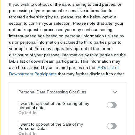
If you wish to opt-out of the sale, sharing to third parties, or
processing of your personal or sensitive information for
targeted advertising by us, please use the below opt-out
section to confirm your selection. Please note that after your
opt-out request is processed you may continue seeing
interest-based ads based on personal information utilized by
us or personal information disclosed to third parties prior to
your opt-out. You may separately opt-out of the further
disclosure of your personal information by third parties on the
IAB’s list of downstream participants. This information may
also be disclosed by us to third parties on the
IAB’s List of
Downstream Participants
that may further disclose it to other
third parties.
Please note that this website/app uses one or more Google
Personal Data Processing Opt Outs
services and may gather and store information including but
A hangulatos képek által visszacsöppenhetünk a múltba,
not limited to your visit or usage behaviour. You may click to
I want to opt-out of the Sharing of my
personal data.
amikor az utcákon még lovasfogattal közlekedtek, és autó
grant or deny consent to Google and its third-party tags to
Opted In
use your data for below specified purposes in below Google
még csak mutatóban volt. Az üdvözlőlapokból olyan
consent section.
I want to opt-out of the Sale of my
városkép tárul elénk, amelyre napjainkban már csak Galánta
Personal Data.
Opted In
legidősebb lakói emlékeznek, és örökre eltűnt, de nem