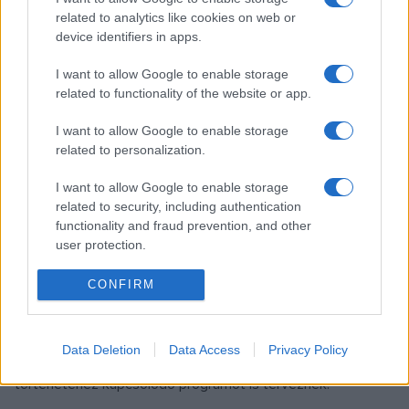
related to analytics like cookies on web or
device identifiers in apps.
I want to allow Google to enable storage
related to functionality of the website or app.
I want to allow Google to enable storage
related to personalization.
A várost ábrázoló legrégebbi képeslapokat a múlt század
első felében Neufeld Sámuel nyomdájában adták ki
I want to allow Google to enable storage
Galántán, majd később a képeslapokat a pozsonyi Kriváň és
related to security, including authentication
functionality and fraud prevention, and other
a besztercebányai Luna jelentette meg.
user protection.
Az
Ilyen is volt Galánta
című, március 9. és április 30. között
CONFIRM
látható kiállításon az újonnan szerzett
képeslapgyűjteményből láthatnak válogatást az érdeklődők.
Data Deletion
Data Access
Privacy Policy
A múzeum munkatársai a kiállítás ideje alatt egyéb, a város
történetéhez kapcsolódó programot is terveznek.