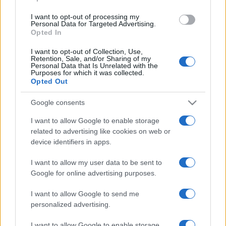
feledett épületek bukkannak fel, mint a barokk kápolna,
I want to opt-out of processing my
Personal Data for Targeted Advertising.
a zsinagóga vagy a községháza.
Opted In
I want to opt-out of Collection, Use,
Ahogy fejlődött a város, úgy szaporodtak az új építmények
Retention, Sale, and/or Sharing of my
Personal Data that Is Unrelated with the
is: a vasútállomás, a takarékpénztár, a szolgabírói hivatal,
Purposes for which it was collected.
Opted Out
a járásbíróság székhelye és az iskolák – a történelmi
műemlékek mellett ezeket örökítették meg
Google consents
a legszívesebben. A későbbi évek során újabb épületeket,
I want to allow Google to enable storage
emlékműveket, ipari csarnokokat emeltek, amelyek a 20.
related to advertising like cookies on web or
század második felében ugyancsak a képeslapok kedvelt
device identifiers in apps.
témáivá váltak.
I want to allow my user data to be sent to
Google for online advertising purposes.
I want to allow Google to send me
personalized advertising.
I want to allow Google to enable storage