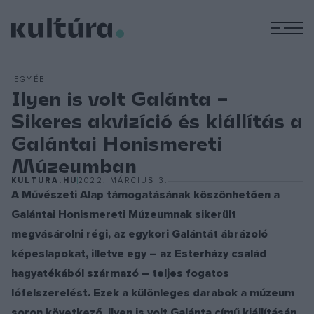
M
EGYÉB
Ilyen is volt Galánta –
Sikeres akvizíció és kiállítás a
Galántai Honismereti
Múzeumban
KULTURA.HU
2022. MÁRCIUS 3.
A Művészeti Alap támogatásának köszönhetően a
Galántai Honismereti Múzeumnak sikerült
megvásárolni régi, az egykori Galántát ábrázoló
képeslapokat, illetve egy – az Esterházy család
hagyatékából származó – teljes fogatos
lófelszerelést. Ezek a különleges darabok a múzeum
soron következő, Ilyen is volt Galánta című kiállításán