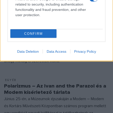
related to security, including authentication
functionality and fraud prevention, and other
INTERJÚ
user protection.
POPKULT
Vitáris Iván: Hiszünk abban, hogy ami
Budapesten menő, az New Yorkban is az
lehet
CONFIRM
Az ország egyik kedvenc rockbandájának frontembere,
Vitáris Iván dalszerzésről, itthoni és külföldi
Data Deletion
Data Access
Privacy Policy
kultúrafogyasztásról és arról, hogy a zenekar végre úgy szól,
ahogy mindig is szerették volna.
EGYÉB
Polarizmus – Az Ivan and the Parazol és a
Modem kísérletező tárlata
Június 25-én, a Múzeumok éjszakáján a Modem – Modern
és Kortárs Művészeti Központban számos program mellett