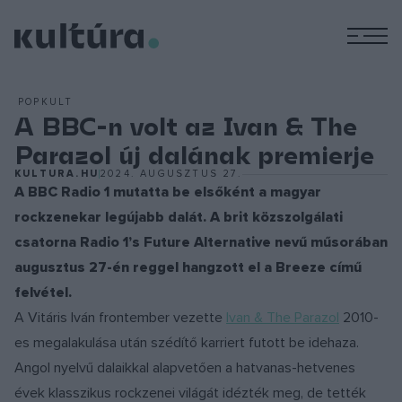
M
POPKULT
A BBC-n volt az Ivan & The
Parazol új dalának premierje
KULTURA.HU
2024. AUGUSZTUS 27.
A BBC Radio 1 mutatta be elsőként a magyar
rockzenekar legújabb dalát. A brit közszolgálati
csatorna Radio 1’s Future Alternative nevű műsorában
augusztus 27-én reggel hangzott el a Breeze című
felvétel.
A Vitáris Iván frontember vezette
Ivan & The Parazol
2010-
es megalakulása után szédítő karriert futott be idehaza.
Angol nyelvű dalaikkal alapvetően a hatvanas-hetvenes
évek klasszikus rockzenei világát idézték meg, de tették