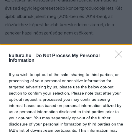
Az éveken át változatlan felállásban zenélő formáció az
évtized egyik legkeresettebb koncertprodukciója lett. Két
újabb albumuk jelent meg (2015-ben és 2019-ben), az
előzőekhez képest kisebb kereskedelmi sikerrel, de a
zenekar hazai népszerűsége nem csökkent.
A pandémia idején írták meg az első teljesen magyar nyelvű
kultura.hu -
Do Not Process My Personal
nagylemezük dalait. A 2021-ben megjelent
Budai Pop
című
Information
kiadványhoz egy könyvet is mellékeltek, amelyben szépírók
novelláiban elevenednek meg az új dalok. 2022-ben kiadtak
If you wish to opt-out of the sale, sharing to third parties, or
processing of your personal or sensitive information for
három kislemezt, valamint az Európa Kiadó
Mocskos Idők
targeted advertising by us, please use the below opt-out
című szerzeményének feldolgozását, a legendás alterock
section to confirm your selection. Please note that after your
együttes vezetője, Menyhárt Jenő közreműködésével.
opt-out request is processed you may continue seeing
interest-based ads based on personal information utilized by
us or personal information disclosed to third parties prior to
your opt-out. You may separately opt-out of the further
disclosure of your personal information by third parties on the
IAB’s list of downstream participants. This information may