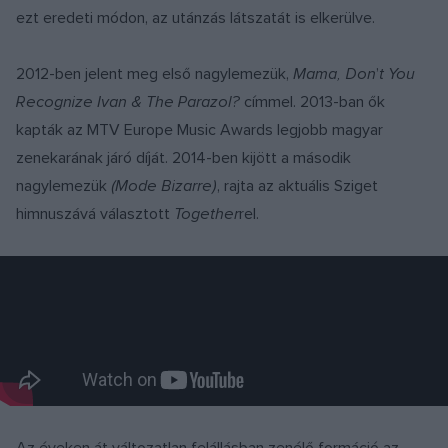
ezt eredeti módon, az utánzás látszatát is elkerülve.
2012-ben jelent meg első nagylemezük,
Mama, Don
’
t You
Recognize Ivan & The Parazol?
címmel. 2013-ban ők
kapták az MTV Europe Music Awards legjobb magyar
zenekarának járó díját. 2014-ben kijött a második
nagylemezük
(Mode Bizarre)
, rajta az aktuális Sziget
himnuszává választott
Together
rel.