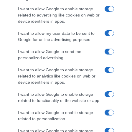
Az Ivan & The Parazol idehaza legközelebb szeptember 7-
I want to allow Google to enable storage
én koncertezik majd: Debrecenben, a Nagyerdei
related to advertising like cookies on web or
Víztoronynál hallhatja őket a közönség. Az eseményről
device identifiers in apps.
részletesen
itt
tájékozódhat.
I want to allow my user data to be sent to
Google for online advertising purposes.
I want to allow Google to send me
personalized advertising.
BBC
HÍREK
IVAN AND THE PARAZOL
MENYHÁRT JENŐ
PREMIER
I want to allow Google to enable storage
related to analytics like cookies on web or
ROCKZENE
VITÁRIS IVÁN
device identifiers in apps.
I want to allow Google to enable storage
MEGOSZTÁS
related to functionality of the website or app.
I want to allow Google to enable storage
related to personalization.
EZ IS ÉRDEKELHETI
I want to allow Google to enable storage