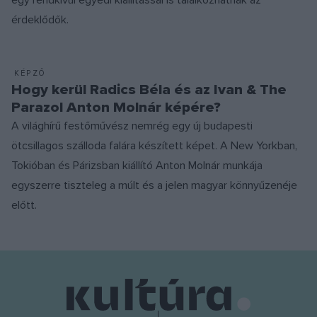
egy rendkívül egyedi kiállítással is találkozhatnak az
érdeklődők.
KÉPZŐ
Hogy kerül Radics Béla és az Ivan & The
Parazol Anton Molnár képére?
A világhírű festőművész nemrég egy új budapesti
ötcsillagos szálloda falára készített képet. A New Yorkban,
Tokióban és Párizsban kiállító Anton Molnár munkája
egyszerre tiszteleg a múlt és a jelen magyar könnyűzenéje
előtt.