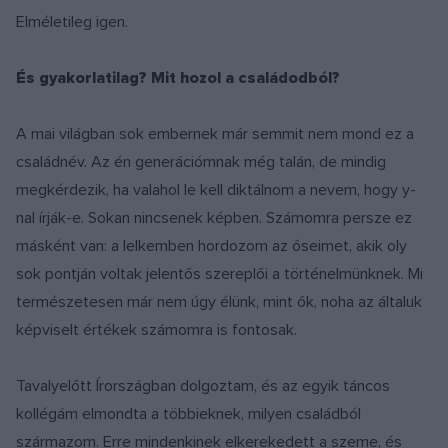
Elméletileg igen.
És gyakorlatilag? Mit hozol a családodból?
A mai világban sok embernek már semmit nem mond ez a
családnév. Az én generációmnak még talán, de mindig
megkérdezik, ha valahol le kell diktálnom a nevem, hogy y-
nal írják-e. Sokan nincsenek képben. Számomra persze ez
másként van: a lelkemben hordozom az őseimet, akik oly
sok pontján voltak jelentős szereplői a történelmünknek. Mi
természetesen már nem úgy élünk, mint ők, noha az általuk
képviselt értékek számomra is fontosak.
Tavalyelőtt Írországban dolgoztam, és az egyik táncos
kollégám elmondta a többieknek, milyen családból
származom. Erre mindenkinek elkerekedett a szeme, és