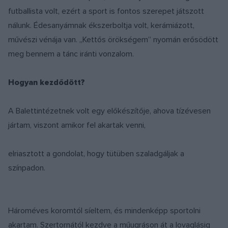
futballista volt, ezért a sport is fontos szerepet játszott
nálunk. Édesanyámnak ékszerboltja volt, kerámiázott,
művészi vénája van. „Kettős örökségem” nyomán erősödött
meg bennem a tánc iránti vonzalom.
Hogyan kezdődött?
A Balettintézetnek volt egy előkészítője, ahova tízévesen
jártam, viszont amikor fel akartak venni,
elriasztott a gondolat, hogy tütüben szaladgáljak a
színpadon.
Hároméves koromtól síeltem, és mindenképp sportolni
akartam. Szertornától kezdve a műugráson át a lovaglásig