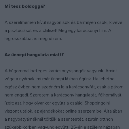
Mi tesz boldoggá?
A szerelmemen kívül nagyon sok és bármilyen csoki, kivéve
a pisztáciásat és a chiliset! Meg egy karácsonyi film. A
legrosszabbat is megnézem.
Az ünnepi hangulata miatt?
A húgommal beteges karácsonyrajongók vagyunk. Amint
vége a nyárnak, mi már ünnepi lázban égünk. Ha lehetne,
egész évben nem szedném le a karácsonyfát, csak a párom
nem engedi. Szeretem a karácsony hangulatát, félhomályát,
ízeit; azt, hogy olyankor együtt a család. Shoppingolni
viszont utálok, az ajándékokat online szerzem be. Általában
a nagybátyáméknál töltjük a szentestét, azután otthon
szűkebb körben vagyunk együtt. 25-én a szüleim házában