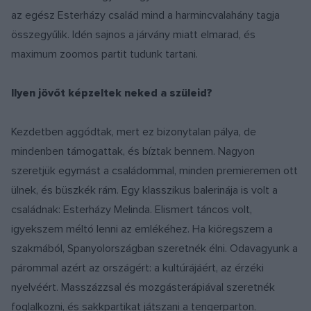
az egész Esterházy család mind a harmincvalahány tagja
összegyűlik. Idén sajnos a járvány miatt elmarad, és
maximum zoomos partit tudunk tartani.
Ilyen jövőt képzeltek neked a szüleid?
Kezdetben aggódtak, mert ez bizonytalan pálya, de
mindenben támogattak, és bíztak bennem. Nagyon
szeretjük egymást a családommal, minden premieremen ott
ülnek, és büszkék rám. Egy klasszikus balerinája is volt a
családnak: Esterházy Melinda. Elismert táncos volt,
igyekszem méltó lenni az emlékéhez. Ha kiöregszem a
szakmából, Spanyolországban szeretnék élni. Odavagyunk a
párommal azért az országért: a kultúrájáért, az érzéki
nyelvéért. Masszázzsal és mozgásterápiával szeretnék
foglalkozni, és sakkpartikat játszani a tengerparton.