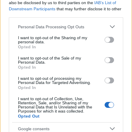
also be disclosed by us to third parties on the
IAB’s List of
otthagytam Londont, de mielőtt hazaköltöztem, Szicíliába
Downstream Participants
that may further disclose it to other
utaztam egy kurzusra RobertoZappalà társulatához. A hűvös
third parties.
Anglia után a negyvenfokos Olaszországban kötöttem ki.
Please note that this website/app uses one or more Google
Personal Data Processing Opt Outs
Életem legjobb döntése volt. Imádtam! Lenyűgöző ország,
services and may gather and store information including but
not limited to your visit or usage behaviour. You may click to
I want to opt-out of the Sharing of my
időjárás, ételek, emberek, mediterrán hangulat! Az ott
personal data.
grant or deny consent to Google and its third-party tags to
Opted In
töltött egy hónap alatt kiváló táncosokkal találkoztam,
use your data for below specified purposes in below Google
Roberto remek légkört teremtett és egy rövid darabot is
consent section.
I want to opt-out of the Sale of my
Personal Data.
összeraktunk. Véget ért a kurzus és repültem haza.
Opted In
I want to opt-out of processing my
Mihez fogtál itthon?
Personal Data for Targeted Advertising.
Opted In
Kecskemétre,
Barta Dórá
hoz szerződtem, és másfél évig
I want to opt-out of Collection, Use,
Retention, Sale, and/or Sharing of my
táncoltam nála. Kreatív, maximalista nő, sokat tanultam tőle.
Personal Data that Is Unrelated with the
Purposes for which it was collected.
Az egyetlen probléma az volt, hogy London után hiányzott a
Opted Out
nyüzsgés. Pesten találkoztam
Frenák Pál
lal, aki elhívott a
Google consents
soron következő darabjába, a
Lutte
-be. Megtetszettem