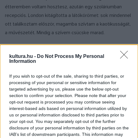
étteremben voltam hosztesz, azután egy szoláriumban
recepciós. London kitágította a látókörömet: sok mindennel
ott találkoztam először, magamba szívtam a kaotikusságát,
a művészetét. Mindig a szívem csücske marad.
Miért nem maradtál kint?
kultura.hu -
Do Not Process My Personal
Information
Mindig sokat voltam távol otthonról, és nem vagyok az a
típus, akit gyötör a honvágy. A kint töltött időszak végén
If you wish to opt-out of the sale, sharing to third parties, or
processing of your personal or sensitive information for
mégis az a fura érzés tört rám, hogy meg kell néznem, „mi
targeted advertising by us, please use the below opt-out
van itthon”. Mindig van egy belső jelzésem, egy nyilallás a
section to confirm your selection. Please note that after your
gyomromban, a lelkemben, ami megszólít, hogy ideje
opt-out request is processed you may continue seeing
interest-based ads based on personal information utilized by
váltanom. Engem mindig ez vezetett az egyik állomásról a
us or personal information disclosed to third parties prior to
másikra. Továbbra is rendszeresen részt veszek külföldön
your opt-out. You may separately opt-out of the further
táncos projektekben, nem vágtam el ezt a vonalat.
disclosure of your personal information by third parties on the
IAB’s list of downstream participants. This information may
Anyagilag kedvezőbb, mint itthon. Szóval 2014-ben