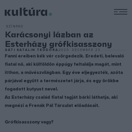
M
SZÍNPAD
Karácsonyi lázban az
Esterházy grófkisasszony
GÁTI KATALIN TEODÓRA
2020. DECEMBER 23.
Fanni ereiben kék vér csörgedezik. Eredeti, belevaló
fiatal nő, aki külföldön éppúgy feltalálja magát, mint
itthon, a művészvilágban. Egy éve eljegyezték, azóta
párjával együtt a természetet járja, és egy örökbe
fogadott kutyust nevel.
Az Esterházy család fiatal tagját bárki láthatja, aki
megnézi a Frenák Pál Társulat előadásait.
Grófkisasszony vagy?