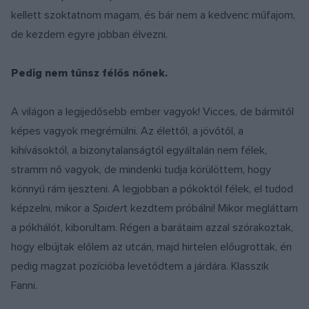
kellett szoktatnom magam, és bár nem a kedvenc műfajom,
de kezdem egyre jobban élvezni.
Pedig nem tűnsz félős nőnek.
A világon a legijedősebb ember vagyok! Vicces, de bármitől
képes vagyok megrémülni. Az élettől, a jövőtől, a
kihívásoktól, a bizonytalanságtól egyáltalán nem félek,
stramm nő vagyok, de mindenki tudja körülöttem, hogy
könnyű rám ijeszteni. A legjobban a pókoktól félek, el tudod
képzelni, mikor a
Spider
t kezdtem próbálni! Mikor megláttam
a pókhálót, kiborultam. Régen a barátaim azzal szórakoztak,
hogy elbújtak előlem az utcán, majd hirtelen előugrottak, én
pedig magzat pozícióba levetődtem a járdára. Klasszik
Fanni.