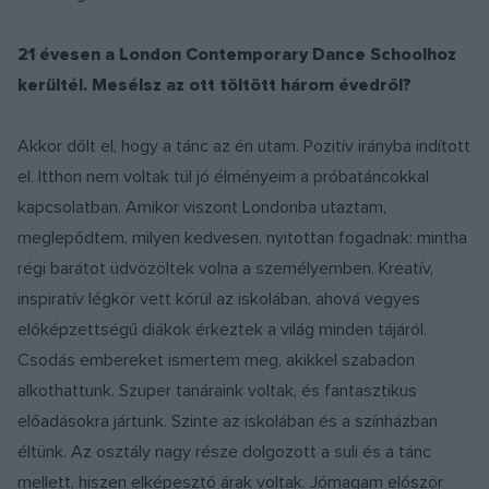
21 évesen a London Contemporary Dance Schoolhoz
kerültél. Mesélsz az ott töltött három évedről?
Akkor dőlt el, hogy a tánc az én utam. Pozitív irányba indított
el. Itthon nem voltak túl jó élményeim a próbatáncokkal
kapcsolatban. Amikor viszont Londonba utaztam,
meglepődtem, milyen kedvesen, nyitottan fogadnak: mintha
régi barátot üdvözöltek volna a személyemben. Kreatív,
inspiratív légkör vett körül az iskolában, ahová vegyes
előképzettségű diákok érkeztek a világ minden tájáról.
Csodás embereket ismertem meg, akikkel szabadon
alkothattunk. Szuper tanáraink voltak, és fantasztikus
előadásokra jártunk. Szinte az iskolában és a színházban
éltünk. Az osztály nagy része dolgozott a suli és a tánc
mellett, hiszen elképesztő árak voltak. Jómagam először