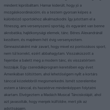
mindent kipróbáltam. Hamar kiderült, hogy jó a
mozgáskoordinációm, és a testem gyorsan képes a
különböző sportokhoz alkalmazkodni. Így jutottam el a
fitneszig, ami versenyszerű sportág, és egyaránt van benne
akrobatika, hajlékonysági elemek, tánc. Béres Alexandránál
kezdtem, és majdnem hét évig versenyeztem.
Gimnazistaként már zavart, hogy mivel ez pontozásos sport,
nem túl korrekt, ezért abbahagytam. Visszakúszott a
fejembe a balett meg a modern tánc, és visszatértem
hozzájuk. Egy cserediákprogram keretében egy évet
Amerikában töltöttem, ahol lehetőségem nyílt a kortárs
tánccal közelebbről megismerkedni. Ismét szerelembe
estem a tánccal, és hazatérve mindenképpen folytatni
akartam. Elvégeztem a Madách Musical Tánciskoláját, ahol
azt javasolták, hogy menjek külföldre, mert jók az
adottságaim.