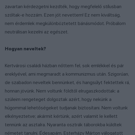
zavartan kérdezgetni kezdték, hogy megfelelő stílusban
szóltak-e hozzám. Ezen jót nevettem! Ez nem kiváltság,
nem érdemlek megkülönböztetett bánásmódot. Próbálom
neutrálisan kezelni az egészet.
Hogyan neveltek?
Kertvárosi családi házban nőttem fel, sok emlékkel és pár
ereklyével, ami megmaradt a kommunizmus után. Szigorúan,
de szabadon neveltek bennünket, és hangsúlyt fektettek rá,
honnan jövünk. Nem voltunk földtől elrugaszkodottak: a
szüleim rengeteget dolgoztak azért, hogy nekünk a
húgommal lehetőségeket tudjanak biztosítani. Nem voltunk
elkényeztetve; akármit kértünk, azért valamit le kellett
tennünk az asztalra. Nyaranta osztrák táborokba küldtek
németet tanulni. Édesapám, Esterházy Márton válogatott