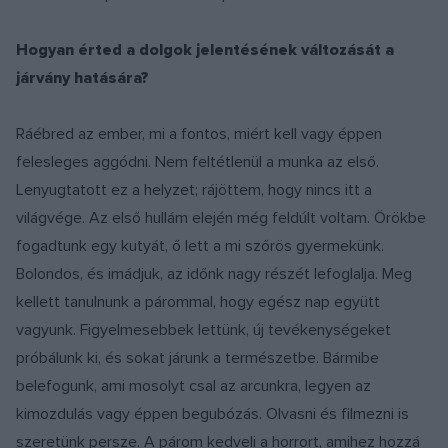
Hogyan érted a dolgok jelentésének változását a
járvány hatására?
Ráébred az ember, mi a fontos, miért kell vagy éppen
felesleges aggódni. Nem feltétlenül a munka az első.
Lenyugtatott ez a helyzet; rájöttem, hogy nincs itt a
világvége. Az első hullám elején még feldúlt voltam. Örökbe
fogadtunk egy kutyát, ő lett a mi szőrös gyermekünk.
Bolondos, és imádjuk, az időnk nagy részét lefoglalja. Meg
kellett tanulnunk a párommal, hogy egész nap együtt
vagyunk. Figyelmesebbek lettünk, új tevékenységeket
próbálunk ki, és sokat járunk a természetbe. Bármibe
belefogunk, ami mosolyt csal az arcunkra, legyen az
kimozdulás vagy éppen begubózás. Olvasni és filmezni is
szeretünk persze. A párom kedveli a horrort, amihez hozzá