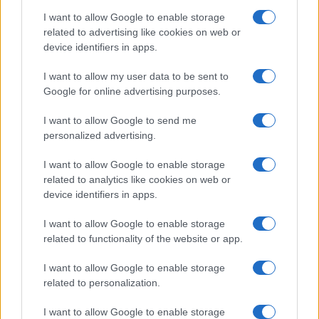
neki, mert egyszerre vagyok feminin, sportos és fiús,
I want to allow Google to enable storage
related to advertising like cookies on web or
egyfajta egyvelegkarakterű táncos. Máshogy dolgozott,
device identifiers in apps.
mint akikkel addig találkoztam. Keverte a franciát, a magyart
és az angolt, néha nehéz volt megértenem. Kicsit
I want to allow my user data to be sent to
Google for online advertising purposes.
kétségbeestem, de azután szerelemmunka lett. Pali megad
egy keretet, azon belül irányít, de szabadságot is ad. Ez az
I want to allow Google to send me
ötödik évem vele.
personalized advertising.
I want to allow Google to enable storage
Amikor először láttalak nála táncolni, mezítelen voltál.
related to analytics like cookies on web or
De nem ez lepett meg, hanem, hogy milyen őszinte
device identifiers in apps.
természetességgel adtad át magad a szerepnek.
I want to allow Google to enable storage
related to functionality of the website or app.
Először a
Lutte
főpróbáján kellett levennem a fölsőmet,
I want to allow Google to enable storage
hogy beállíthassák a fényeket. Pali nagyon odafigyelt rám,
related to personalization.
és igyekezett minél kevésbé kellemetlenné tenni számomra
I want to allow Google to enable storage
a szituációt. Nem vagyok szégyenlős típus; alkotás közben