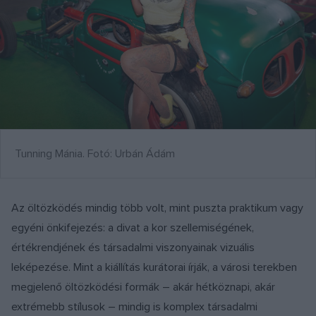
Tunning Mánia. Fotó: Urbán Ádám
Az öltözködés mindig több volt, mint puszta praktikum vagy
egyéni önkifejezés: a divat a kor szellemiségének,
értékrendjének és társadalmi viszonyainak vizuális
leképezése. Mint a kiállítás kurátorai írják, a városi terekben
megjelenő öltözködési formák – akár hétköznapi, akár
extrémebb stílusok – mindig is komplex társadalmi