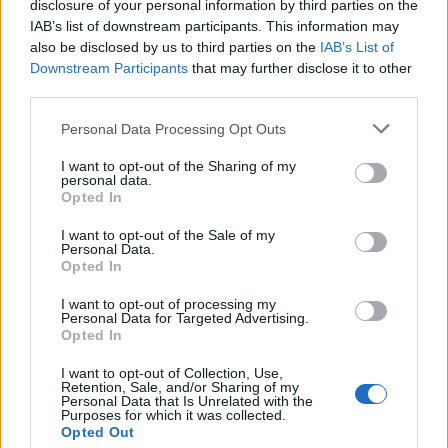
disclosure of your personal information by third parties on the
látott falakhoz, mintha csak ide képzelte volna modelljeit a
IAB’s list of downstream participants. This information may
divatfotós. Láthatunk spontán elkapott streetfotókat,
also be disclosed by us to third parties on the
IAB’s List of
Downstream Participants
that may further disclose it to other
például lapunk volt fotósától, Hartyányi Norberttől, de
third parties.
dokumentarista, Sajtófotó-díjas és nemzetközi sikereket is
Please note that this website/app uses one or more Google
elért portrékat is egy budapesti nyugdíjasotthonból, ahol az
Personal Data Processing Opt Outs
services and may gather and store information including but
idős emberek farsangi jelmezt öltöttek.
not limited to your visit or usage behaviour. You may click to
I want to opt-out of the Sharing of my
personal data.
grant or deny consent to Google and its third-party tags to
Opted In
use your data for below specified purposes in below Google
consent section.
I want to opt-out of the Sale of my
Personal Data.
Opted In
I want to opt-out of processing my
Personal Data for Targeted Advertising.
Opted In
I want to opt-out of Collection, Use,
Retention, Sale, and/or Sharing of my
Personal Data that Is Unrelated with the
Purposes for which it was collected.
Opted Out