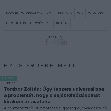
BUDAPEST FOTÓ FESZTIVÁL
DIVAT
DIVATFOTÓ
FOTÓ
FOTOGRÁFIA
FOTÓKIÁLLÍTÁS
FOTÓMŰVÉSZET
KIÁLLÍTÁS
MEGOSZTÁS
EZ IS ÉRDEKELHETI
INTERJÚ
KÉPZŐ
Tombor Zoltán: Úgy teszem univerzálissá
a problémát, hogy a saját kínlódásomat
kirakom az asztalra
A nemzetközi hírű divatfotóssal függőségről, sóvárgásról és