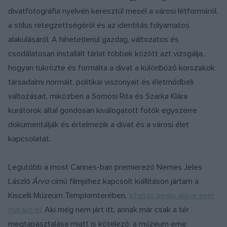
divatfotográfia nyelvén keresztül mesél a városi létformáról,
a stílus rétegzettségéről és az identitás folyamatos
alakulásáról. A hihetetlenül gazdag, változatos és
csodálatosan installált tárlat többek között azt vizsgálja,
hogyan tükrözte és formálta a divat a különböző korszakok
társadalmi normáit, politikai viszonyait és életmódbeli
változásait, miközben a Somosi Rita és Szarka Klára
kurátorok által gondosan kiválogatott fotók egyszerre
dokumentálják és értelmezik a divat és a városi élet
kapcsolatát.
Legutóbb a most Cannes-ban premierező Nemes Jeles
László
Árva
című filmjéhez kapcsolt kiállításon jártam a
Kiscelli Múzeum Templomterében,
a hatás pedig akkor sem
maradt el
. Aki még nem járt itt, annak már csak a tér
megtapasztalása miatt is kötelező: a múzeum eme