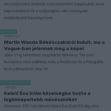
eksztázisszerű őrületről, a bevándorlólét magányáról, anyai
kapcsolódásról és a szépséghez való viszonyunk
átalakulásáról beszélgettünk.
INTERJÚ
POPKULT
Martin Wanda Békéscsabáról indult, ma a
Vogue-ban jelennek meg a képei
Július 31-ig tekinthető meg Martin Wanda új, The Last
Romantics című kiállítása, mely a festészet és a fotográfia
közti párhuzamot tárja fel.
FOTÓMŰVÉSZET
KÉPZŐ
Keleti Éva intim közelségbe hozta a
legünnepeltebb művésznőket
Összesen 230 fotó látható Keleti Éva Évától Éváig című