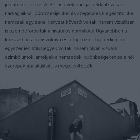
jelentéssel bírtak. A ʼ80-as évek punkjai például szakadt
nadrágjaikkal, bőrdzsekijeikkel és szegecses kiegészítőikkel
nemcsak egy zenei irányzat követői voltak, hanem vizuálisan
is szembefordultak a hivatalos normákkal. Ugyanebben a
korszakban a miniszoknya és a tupírozott haj pedig nem
egyszerűen stílusjegyek voltak, hanem olyan vizuális
szimbólumok, amelyek a nemzedéki különbségeket és a női
szerepek átalakulását is megjelenítették.