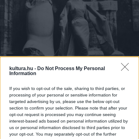
kultura.hu -
Do Not Process My Personal
Information
If you wish to opt-out of the sale, sharing to third parties, or
Római divatkép, 1960-as évek. Fotó: Szipál Márton
processing of your personal or sensitive information for
targeted advertising by us, please use the below opt-out
section to confirm your selection. Please note that after your
opt-out request is processed you may continue seeing
Tombor képei egyébként óriási textileken lógnak alá a
interest-based ads based on personal information utilized by
tetőről, míg Martin festményszerű, szintén más korokba
us or personal information disclosed to third parties prior to
your opt-out. You may separately opt-out of the further
repítő divatfotói pedig úgy kapcsolódnak a patinás, sokat