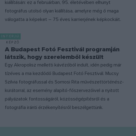
kiállításán: ez a februárban, 95. életévében elhunyt
fotográfus utolsó olyan kiállítása, amelyre még ő maga
válogatta a képeket – 75 éves karrierjének képkockáit.
INTERJÚ
KÉPZŐ
A Budapest Fotó Fesztivál programján
látszik, hogy szerelemből készült
Egy Akropolisz melletti kávézóból indult, idén pedig már
tízéves a ma kezdődő Budapest Fotó Fesztivál. Mucsy
Szilvia fotográfussal és Somosi Rita művészettörténész-
kurátorral, az esemény alapító-főszervezőivel a nyitott
pályázatok fontosságáról, közösségépítésről és a
fotográfia iránti érzékenyítésről beszélgettünk.