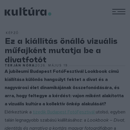
M
KÉPZŐ
Ez a kiállítás önálló vizuális
műfajként mutatja be a
divatfotót
TERJÁN NÓRA
2026. MÁJUS 19.
A jubileumi Budapest FotóFesztivál Lookbook című
kiállítása különös hangsúlyt fektet a divat és a
nagyvárosi élet dinamikájának összefonódására, és
arra, hogy feltegye a kérdést: vajon miként alakította
a vizuális kultúra a kollektív önkép alakulását?
Elérkeztünk a
tizedik Budapest FotóFesztivál
utolsó, egyben
talán legnagyobb szabású kiállításához: a
Lookbook – Divat,
identitás és narratíva a kortárs magyar fotográfiában
a