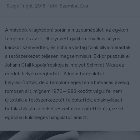
Stage Fright, 2018. Fotó: Szombat Éva
A második világháború során a múzeumépület, az egykori
templom és az itt elhelyezett gyűjtemények is súlyos
károkat szenvedtek, és noha a vastag falak állva maradtak,
a tetőszerkezet teljesen megsemmisült. Ekkor pusztult el
Johann Gfall kupolafreskója is, melyet Schmidt Miksa az
eredeti helyén megtartott. A kolostorépületet
helyreállították, de a templom egészen a hatvanas évekig
romosan állt, mígnem 1976–1983 között végül fel nem
újították: a tetőszerkezetét felépítették, ablaknyílásait
befalazták, ám a belső részeit nem építették újjá, ezért
egészen különleges hangulatot áraszt.