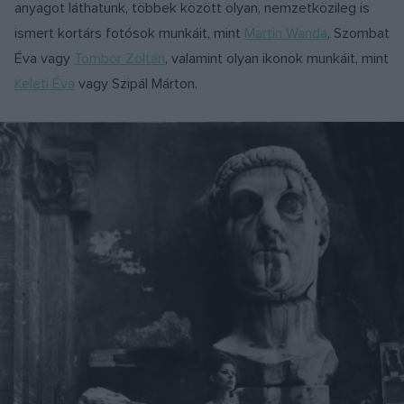
anyagot láthatunk, többek között olyan, nemzetközileg is
ismert kortárs fotósok munkáit, mint
Martin Wanda
, Szombat
Éva vagy
Tombor Zoltán
, valamint olyan ikonok munkáit, mint
Keleti Éva
vagy Szipál Márton.