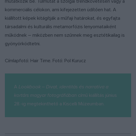
mutatkozik be. Túlmutat a szolgai trendkövetésen vagy a
kommerciális célokon, ami kifejezetten üdítően hat. A
kiállított képek kitágítják a műfaji határokat, és egyfajta
társadalmi és kulturális metamorfózis lenyomataiként
működnek – miközben nem szűnnek meg esztétikailag is
gyönyörködtetni.
Címlapfotó: Hair Time. Fotó: Pol Kurucz
A
Lookbook – Divat, identitás és narratíva a
kortárs magyar fotográfiában
című kiállítás június
28.-ig megtekinthető a Kiscelli Múzeumban.