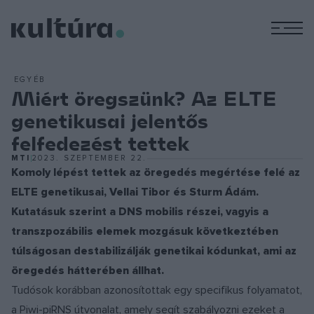
M
EGYÉB
Miért öregszünk? Az ELTE
genetikusai jelentős
felfedezést tettek
MTI
2023. SZEPTEMBER 22.
Komoly lépést tettek az öregedés megértése felé az
ELTE genetikusai, Vellai Tibor és Sturm Ádám.
Kutatásuk szerint a DNS mobilis részei, vagyis a
transzpozábilis elemek mozgásuk következtében
túlságosan destabilizálják genetikai kódunkat, ami az
öregedés hátterében állhat.
Tudósok korábban azonosítottak egy specifikus folyamatot,
a Piwi-piRNS útvonalat, amely segít szabályozni ezeket a