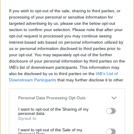
transzpozábilis elemek ellen, 30 százalékkal tovább élnek.
If you wish to opt-out of the sale, sharing to third parties, or
processing of your personal or sensitive information for
Sturm Ádám, az ELTE Genetikai Tanszék kutatója és Vellai
targeted advertising by us, please use the below opt-out
section to confirm your selection. Please note that after your
Tibor, az ELTE Genetikai Tanszék vezetője korábbi, az
opt-out request is processed you may continue seeing
öregedéskutatás területén fontos előrelépésként
interest-based ads based on personal information utilized by
számontartott közös cikkükben a Piwi-piRNS rendszer és a
us or personal information disclosed to third parties prior to
your opt-out. You may separately opt-out of the further
biológiai halhatatlanság összefüggésének izgalmas
disclosure of your personal information by third parties on the
koncepcióját fogalmazták meg. A Nature Communications-
IAB’s list of downstream participants. This information may
ben megjelent legújabb publikációjukban kísérleti
also be disclosed by us to third parties on the
IAB’s List of
Downstream Participants
that may further disclose it to other
bizonyítékkal támasztották alá elméletüket. Kutatásuk
third parties.
megmutatta, hogy a transzpozábilis elemek aktivitásának
Please note that this website/app uses one or more Google
Personal Data Processing Opt Outs
szabályozása valóban meghosszabbíthatja az élettartamot,
services and may gather and store information including but
ami arra utal, hogy ezek a mobilis DNS-elemek döntő
not limited to your visit or usage behaviour. You may click to
I want to opt-out of the Sharing of my
personal data.
szerepet játszhatnak az öregedési folyamatban.
grant or deny consent to Google and its third-party tags to
Opted In
use your data for below specified purposes in below Google
consent section.
I want to opt-out of the Sale of my
A kutatók különböző technikákat alkalmaztak, hogy a
Personal Data.