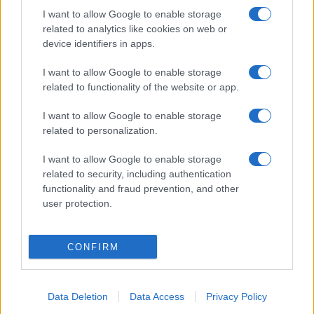
I want to allow Google to enable storage
elemekben. Az epigenetikai módosítások a DNS olyan
related to analytics like cookies on web or
módosításai, amelyek nem a DNS-kódot, azaz a szekvenciát
device identifiers in apps.
érintik. A DNS N6-adenin metilációnak nevezett
I want to allow Google to enable storage
módosításokról megfigyelték, hogy növelik a transzpozábilis
related to functionality of the website or app.
elemek aktivitását, és azt találták, hogy az öregedéssel
párhuzamosan egyre több lesz az N6-adenin metiláció az
I want to allow Google to enable storage
related to personalization.
állatokban, ami arra utal, hogy ez az epigenetikai módosítás
szintén fontos szerepet játszhat az öregedésben.
I want to allow Google to enable storage
related to security, including authentication
functionality and fraud prevention, and other
„Ez az epigenetikai módosítás nemcsak az öregedésben
user protection.
játszott potenciális szerepének felfedezése miatt nagyon
izgalmas, de megnyithatja az utat egy olyan módszer előtt,
CONFIRM
amely képes meghatározni az életkort a DNS-ből, amelynek
akár az igazságügyben is fontos szerepe lehet a
későbbiekben” – hangsúlyozta Vellai Tibor a felfedezés
Data Deletion
Data Access
Privacy Policy
jelentőségét.