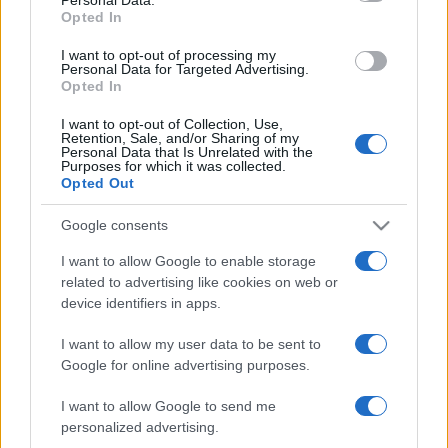
Opted In
transzpozábilis elemek aktivitását csökkentsék. Ennek
hatására a férgek lassabban mutatták az öregedés jeleit.
I want to opt-out of processing my
Personal Data for Targeted Advertising.
Sőt, amikor több transzpozábilis elem tevékenységét
Opted In
egyszerre tudták lecsökkenteni, a férgek élettartama még
I want to opt-out of Collection, Use,
tovább nőtt.
Retention, Sale, and/or Sharing of my
Personal Data that Is Unrelated with the
Purposes for which it was collected.
Opted Out
„Élettartam-vizsgálataink során pusztán a transzpozábilis
elemek leszabályozásával vagy a Piwi-piRNS-szabályozás
Google consents
felerősítésével statisztikailag szignifikáns élethossz
I want to allow Google to enable storage
növekedést értünk el. Ez megnyitja a kaput a módszer
related to advertising like cookies on web or
számos lehetséges alkalmazása előtt az orvostudomány és
device identifiers in apps.
a biológia világában” – közölte Sturm Ádám.
I want to allow my user data to be sent to
Google for online advertising purposes.
Az ELTE kutatóinak csapata emellett speciális epigenetikai
I want to allow Google to send me
módosításokat fedezett fel e férgek DNS-ében az
personalized advertising.
öregedési vizsgálatok során, különösen a transzpozábilis