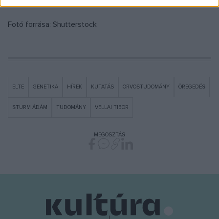
Fotó forrása: Shutterstock
ELTE
GENETIKA
HÍREK
KUTATÁS
ORVOSTUDOMÁNY
ÖREGEDÉS
STURM ÁDÁM
TUDOMÁNY
VELLAI TIBOR
MEGOSZTÁS