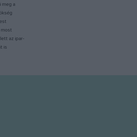
i meg a
nökség
est
y most
ett az ipar-
t is