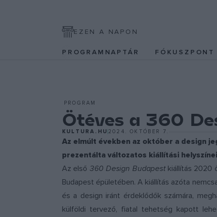
EZEN A NAPON
PROGRAMNAPTÁR
FÓKUSZPON
PROGRAM
Ötéves a 360 Des
KULTURA.HU
2024. OKTÓBER 7.
Az elmúlt években az október a design jeg
prezentálta változatos kiállítási helyszínei
Az első
360 Design Budapest
kiállítás 2020 
Budapest épületében. A kiállítás azóta nemcsak
és a design iránt érdeklődők számára, meg
külföldi tervező, fiatal tehetség kapott l