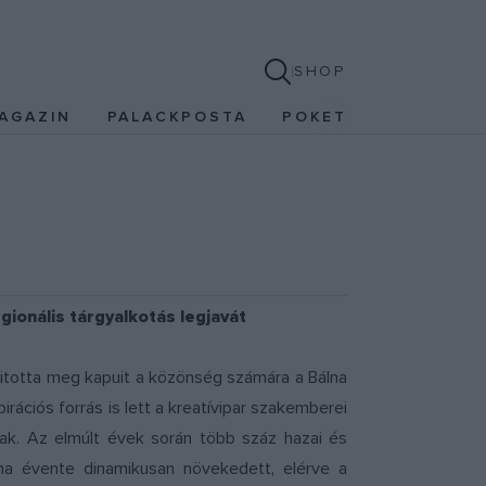
SHOP
AGAZIN
PALACKPOSTA
POKET
gionális tárgyalkotás legjavát
nyitotta meg kapuit a közönség számára a Bálna
rációs forrás is lett a kreatívipar szakemberei
k. Az elmúlt évek során több száz hazai és
áma évente dinamikusan növekedett, elérve a