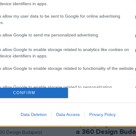
evice identifiers in apps.
ESIGN ÜGYNÖKSÉG
PROGRAM
o allow my user data to be sent to Google for online advertising
s.
to allow Google to send me personalized advertising.
o allow Google to enable storage related to analytics like cookies on
evice identifiers in apps.
o allow Google to enable storage related to functionality of the website
o allow Google to enable storage related to personalization.
CONFIRM
KULTPOL
o allow Google to enable storage related to security, including
t a 360 Design
Új helyszínen, a ré
cation functionality and fraud prevention, and other user protection.
Data Deletion
Data Access
Privacy Policy
t az Adria-
kulturális sokszín
an
építő programmal 
a 360 Design Buda
360 Design Budapest