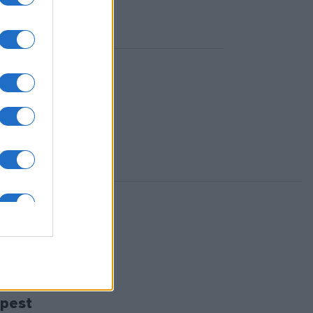
gió
űségére
érkezik
pest