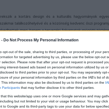
rekszik a kortárs design és a kulturális hagyományok egyed
 szakmai találkozóhelyévé és a közönség kedvenc őszi programjá
smerkedhettek meg, hanem a tervezési folyamatok mögötti történ
rs design összekapcsolódjon a múlt értékeivel, modern formában t
 -
Do Not Process My Personal Information
rténelmi épületei és terei mindig különleges hátteret biztosíta
to opt-out of the sale, sharing to third parties, or processing of your per
 Nyugati pályaudvar műemlék tereiben ismerhették meg a kortár
formation for targeted advertising by us, please use the below opt-out s
r selection. Please note that after your opt-out request is processed y
 maradandó élményt, hanem azok számára is, akik szeretnék f
eing interest-based ads based on personal information utilized by us or
disclosed to third parties prior to your opt-out. You may separately opt-
losure of your personal information by third parties on the IAB’s list of
. This information may also be disclosed by us to third parties on the
IA
st
számos neves nemzetközi és hazai tervezőt hozott el a fővá
Participants
that may further disclose it to other third parties.
lágban. A kiállítás minden évben bemutatta, hogyan találkozhatn
 that this website/app uses one or more Google services and may gath
 innováció és a kulturális sokszínűség fontosságát. A rendezvé
including but not limited to your visit or usage behaviour. You may click 
ájárulásával még szélesebb körben sikerült terjeszteni a hazai 
 to Google and its third-party tags to use your data for below specifi