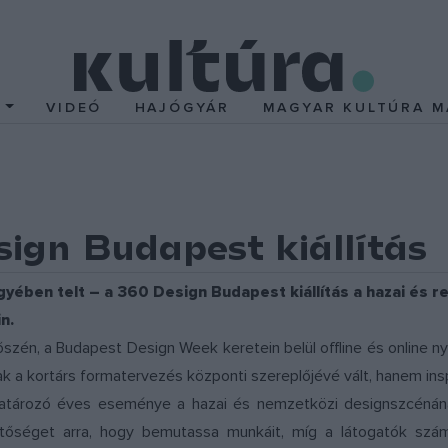
T
VIDEÓ
HAJÓGYÁR
MAGYAR KULTÚRA M
ign Budapest kiállítás
yében telt – a 360 Design Budapest kiállítás a hazai és re
n.
őszén, a Budapest Design Week keretein belül offline és online 
 a kortárs formatervezés központi szereplőjévé vált, hanem inspi
határozó éves eseménye a hazai és nemzetközi designszcénána
ehetőséget arra, hogy bemutassa munkáit, míg a látogatók sz