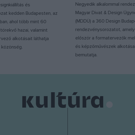
Negyedik alkalommal rendez
signkiállítás és
Magyar Divat & Design Ügy
zat kedden Budapesten, az
(MDDÜ) a 360 Design Budap
ban, ahol több mint 60
rendezvénysorozatot, amel
ltörekvő hazai, valamint
először a formatervezők mell
rvező alkotásait láthatja
és képzőművészek alkotásai
a közönség.
bemutatja.