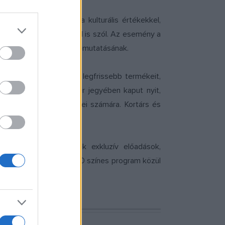
rtárs formatervezést a kulturális értékekkel,
ntextusba helyezéséről is szól. Az esemény a
yar kulturális örökség bemutatásának.
égió kortárs alkotóinak legfrissebb termékeit,
lmi és kulturális háttér jegyében kaput nyit,
rmatervezői és művészei számára. Kortárs és
lyek között szerepelnek exkluzív előadások,
érdeklődők több mint 120 színes program közül