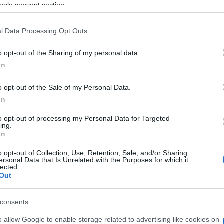
ogle consent section.
ikere abban rejlik, hogy egyedülálló módon kötötte össze a ko
l Data Processing Opt Outs
ikumról, hanem a hagyományok tiszteletéről és azok modern ko
ghatározó platformja legyen a kreatív ipar innovációinak és a mag
o opt-out of the Sharing of my personal data.
In
és iparművészeti kiállítássá fejlődött, amely a közép-európai r
o opt-out of the Sale of my Personal Data.
történeti kontextusban. A gazdag és sokszínű történeti, társada
In
etközivé válás lehetőségét a hazai és a környező országok fo
ulturális örökségét és kreatív jövőjét a design tükrében.
to opt-out of processing my Personal Data for Targeted
ing.
In
sign Budapest
különleges jubileumi programokat kínál, ame
o opt-out of Collection, Use, Retention, Sale, and/or Sharing
eszélgetések a designvilág neves képviselőivel. A design iránt 
ersonal Data that Is Unrelated with the Purposes for which it
lected.
sett egyaránt.
Out
consents
o allow Google to enable storage related to advertising like cookies on