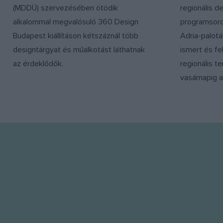
(MDDÜ) szervezésében ötödik
regionális de
alkalommal megvalósuló 360 Design
programsoro
Budapest kiállításon kétszáznál több
Adria-palotá
designtárgyat és műalkotást láthatnak
ismert és fe
az érdeklődők.
regionális te
vasárnapig 