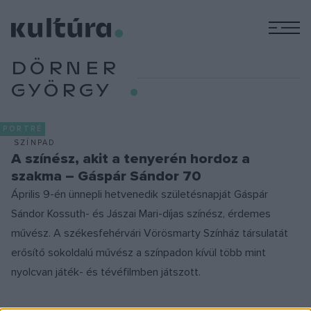
M
DÖRNER
GYÖRGY
PORTRÉ
SZÍNPAD
A színész, akit a tenyerén hordoz a
szakma – Gáspár Sándor 70
Április 9-én ünnepli hetvenedik születésnapját Gáspár
Sándor Kossuth- és Jászai Mari-díjas színész, érdemes
művész. A székesfehérvári Vörösmarty Színház társulatát
erősítő sokoldalú művész a színpadon kívül több mint
nyolcvan játék- és tévéfilmben játszott.