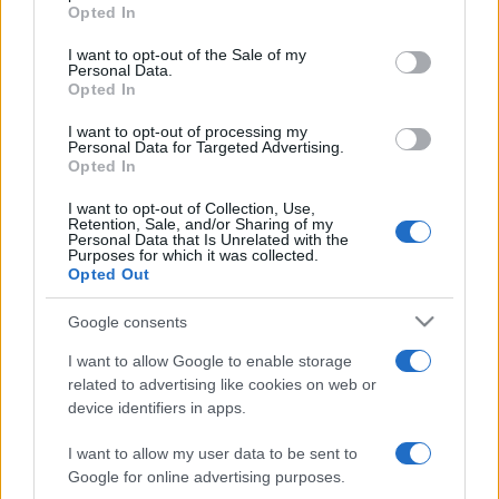
grant or deny consent to Google and its third-party tags to
Opted In
use your data for below specified purposes in below Google
consent section.
SZÍNPAD
I want to opt-out of the Sale of my
Personal Data.
Koltai Róbert és Dörner György kapja idén
Opted In
a Madách-díjat
Madách Imrére emlékeznek születésének évfordulója
I want to opt-out of processing my
Personal Data for Targeted Advertising.
alkalmából kedden Balassagyarmaton, az ünnepségen
Opted In
átadják a Madách-díjakat.
I want to opt-out of Collection, Use,
Retention, Sale, and/or Sharing of my
Personal Data that Is Unrelated with the
Purposes for which it was collected.
Opted Out
EGYÉB
Zserbótangó az Újszínházban
Google consents
I want to allow Google to enable storage
related to advertising like cookies on web or
EGYÉB
device identifiers in apps.
Maradnak a vezetők
Az eddigi vezetőknek szavazott bizalmat augusztus 31-én a
I want to allow my user data to be sent to
Fővárosi Közgyűlés három budapesti színház esetében: a
Google for online advertising purposes.