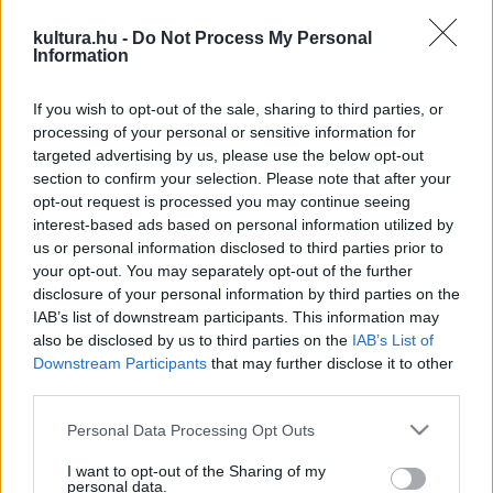
EZEN A NAPON TÖRTÉNT
kultura.hu -
Do Not Process My Personal
December 9-én történt
Information
„Mi úgy büntetjük meg a rendezőket, hogy megcsináljuk azt,
amit kérnek” – vallotta Garas Dezső. 1934-ben ezen a
If you wish to opt-out of the sale, sharing to third parties, or
processing of your personal or sensitive information for
napon született a Kossuth- és kétszeres Jászai Mari-díjas
targeted advertising by us, please use the below opt-out
érdemes és kiváló művész, a Halhatatlanok Társulatának
section to confirm your selection. Please note that after your
örökös tagja, mindannyiunk Kőnig tanár ura.
opt-out request is processed you may continue seeing
interest-based ads based on personal information utilized by
us or personal information disclosed to third parties prior to
your opt-out. You may separately opt-out of the further
SZÍNPAD
disclosure of your personal information by third parties on the
Orvos akart lenni, de inkább eljátszotta
IAB’s list of downstream participants. This information may
December 9-én ünnepli hetvenedik születésnapját Dörner
also be disclosed by us to third parties on the
IAB’s List of
Downstream Participants
that may further disclose it to other
György Kossuth-díjas színész, színigazgató, érdemes és
third parties.
kiváló művész, 2012-től az Újszínház igazgatója. Jelenleg
Please note that this website/app uses one or more Google
többek között Bakócz Tamás szerepében láthatja a
Personal Data Processing Opt Outs
services and may gather and store information including but
közönség.
not limited to your visit or usage behaviour. You may click to
I want to opt-out of the Sharing of my
personal data.