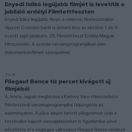
Enyedi Ildikó legújabb filmjét is levetítik a
jubiláló erdélyi Filmtettfeszten
Enyedi Ildikó legújabb filmje, a velencei filmfesztiválon
díjazott Csendes barát is látható lesz az október 1. és 5.
között zajló jubileumi, 25. Filmtettfeszt Erdélyi Magyar
Filmszemlén. A szemle versenyprogramjában idén
dokumentumfilmek szerepelnek.
FILM
Fliegauf Bence tíz percet kivágott új
filmjéből
A Jimmy Jaguár meghívása a Karlovy Vary-i Nemzetközi
Filmfesztivál versenyprogramjába felpörgette az
eseményeket. A július elején tartott világpremier után a
fesztiválon kapott visszajelzéseket is figyelembe véve
készítette el a végleges változatot Fliegauf Bence rendező