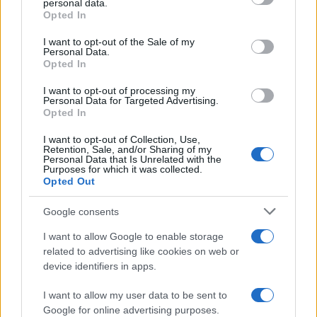
personal data.
filmfesztivál, Közép-Európa egyetlen A-kategóriás
grant or deny consent to Google and its third-party tags to
Opted In
use your data for below specified purposes in below Google
nemzetközi filmszemléje. Kitüntették Vicky Kriepset és
consent section.
I want to opt-out of the Sale of my
Peter Sarsgaardod, Fliegauf Bence Jimmy Jaguár című filmje
Personal Data.
pedig a versenyprogramban szerepel,
Opted In
I want to opt-out of processing my
Personal Data for Targeted Advertising.
Opted In
FILM
Magyar film is meghívást kapott Karlovy
I want to opt-out of Collection, Use,
Varyba
Retention, Sale, and/or Sharing of my
Personal Data that Is Unrelated with the
Nyilvánosságra hozták az 59. Karlovy Vary-i Nemzetközi
Purposes for which it was collected.
Opted Out
Filmfesztivál programját. Közép-Európa legnépszerűbb és
egyetlen A kategóriás fesztiválja meghívta Fliegauf Bence
Google consents
legújabb független filmjét, a Jimmy Jaguárt. A Fliegauftól
I want to allow Google to enable storage
merőben szokatlan misztikus bűnügyi történet szeptember
related to advertising like cookies on web or
device identifiers in apps.
11-től látható a magyar mozikban, forgalmazója a Mozinet.
I want to allow my user data to be sent to
Google for online advertising purposes.