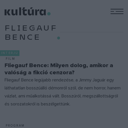
M
FLIEGAUF
BENCE
INTERJÚ
FILM
Fliegauf Bence: Milyen dolog, amikor a
valóság a fikció cenzora?
Fliegauf Bence legújabb rendezése, a Jimmy Jaguár egy
láthatatlan bosszúálló démonról szól, de nem horror, hanem
vázlat, ami műalkotássá vált. Bosszúról, megszállottságról
és sorozatokról is beszélgettünk.
PROGRAM