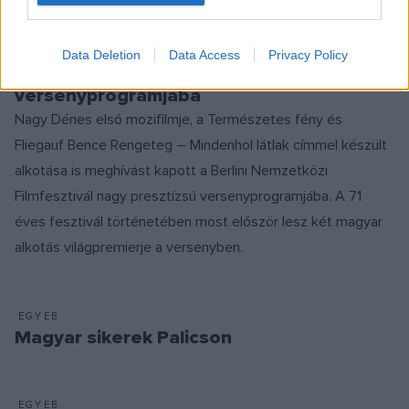
FILM
Data Deletion
Data Access
Privacy Policy
Két magyar film is bekerült a Berlinale
versenyprogramjába
Nagy Dénes első mozifilmje, a Természetes fény és
Fliegauf Bence Rengeteg – Mindenhol látlak címmel készült
alkotása is meghívást kapott a Berlini Nemzetközi
Filmfesztivál nagy presztízsű versenyprogramjába. A 71
éves fesztivál történetében most először lesz két magyar
alkotás világpremierje a versenyben.
EGYÉB
Magyar sikerek Palicson
EGYÉB