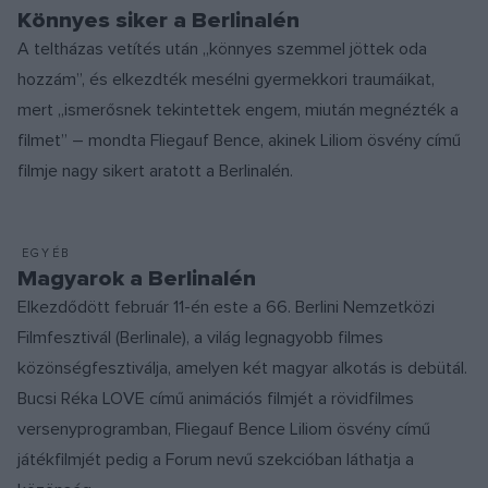
Könnyes siker a Berlinalén
A teltházas vetítés után „könnyes szemmel jöttek oda
hozzám”, és elkezdték mesélni gyermekkori traumáikat,
mert „ismerősnek tekintettek engem, miután megnézték a
filmet” – mondta Fliegauf Bence, akinek Liliom ösvény című
filmje nagy sikert aratott a Berlinalén.
EGYÉB
Magyarok a Berlinalén
Elkezdődött február 11-én este a 66. Berlini Nemzetközi
Filmfesztivál (Berlinale), a világ legnagyobb filmes
közönségfesztiválja, amelyen két magyar alkotás is debütál.
Bucsi Réka LOVE című animációs filmjét a rövidfilmes
versenyprogramban, Fliegauf Bence Liliom ösvény című
játékfilmjét pedig a Forum nevű szekcióban láthatja a