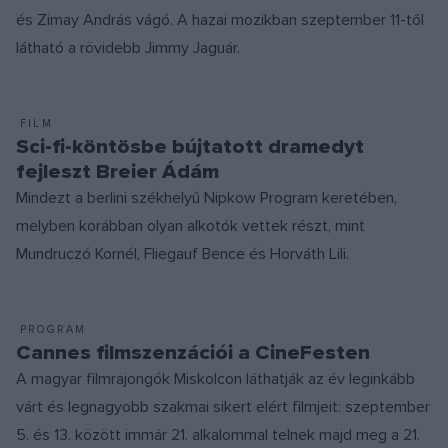
és Zimay András vágó. A hazai mozikban szeptember 11-től
látható a rövidebb Jimmy Jaguár.
FILM
Sci-fi-köntösbe bújtatott dramedyt
fejleszt Breier Ádám
Mindezt a berlini székhelyű Nipkow Program keretében,
melyben korábban olyan alkotók vettek részt, mint
Mundruczó Kornél, Fliegauf Bence és Horváth Lili.
PROGRAM
Cannes filmszenzációi a CineFesten
A magyar filmrajongók Miskolcon láthatják az év leginkább
várt és legnagyobb szakmai sikert elért filmjeit: szeptember
5. és 13. között immár 21. alkalommal telnek majd meg a 21.