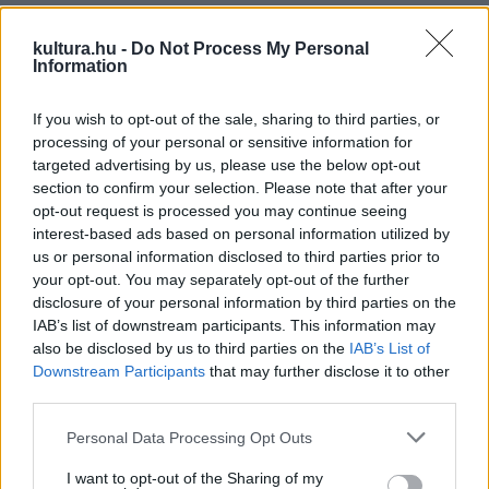
CineFest Miskolci Nemzetközi Filmfesztivál termei.
kultura.hu -
Do Not Process My Personal
Information
FILM
Miskolcon is látható lesz a Karlovy
If you wish to opt-out of the sale, sharing to third parties, or
processing of your personal or sensitive information for
Varyban debütált magyar film
targeted advertising by us, please use the below opt-out
A CineFest Miskolci Nemzetközi Filmfesztiválon mutatkozik
section to confirm your selection. Please note that after your
be magyar közönség előtt Fliegauf Bence filmje, a Jimmy
opt-out request is processed you may continue seeing
interest-based ads based on personal information utilized by
Jaguár. Az alkotás a fesztivál után szeptember 11-től látható
us or personal information disclosed to third parties prior to
a mozikban.
your opt-out. You may separately opt-out of the further
disclosure of your personal information by third parties on the
IAB’s list of downstream participants. This information may
also be disclosed by us to third parties on the
IAB’s List of
FILM
Downstream Participants
that may further disclose it to other
Karlovy Varyban elkezdődött nemzetközi
third parties.
filmfesztivál
Please note that this website/app uses one or more Google
A nyugat-csehországi Karlovy Varyban péntek este
Personal Data Processing Opt Outs
services and may gather and store information including but
ünnepélyes keretek között megnyílt az 59. nemzetközi
not limited to your visit or usage behaviour. You may click to
I want to opt-out of the Sharing of my