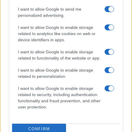
FILM
Berlinale – Mindkét magyar versenyfilm
I want to allow Google to send me
bekerült a díjazottak közé
personalized advertising.
Mindkét magyar versenyfilm bekerült a díjazottak közé a 71.
I want to allow Google to enable storage
Berlini Nemzetközi Filmfesztiválon (Berlinale): Nagy Dénes a
related to analytics like cookies on web or
device identifiers in apps.
legjobb rendezésért járó Ezüst Medvét kapta meg
Természetes fény című bemutatkozó alkotásáért, Kizlinger
I want to allow Google to enable storage
Lilla pedig a legjobb mellékszereplőnek járó Ezüst Medve-
related to functionality of the website or app.
díjat nyerte el Fliegauf Bence Rengeteg – Mindenhol látlak
I want to allow Google to enable storage
című filmjében nyújtott alakításával.
related to personalization.
I want to allow Google to enable storage
related to security, including authentication
FILM
functionality and fraud prevention, and other
Elkészült a Rengeteg – Mindenhol látlak
user protection.
című film előzetese
Fliegauf Bence legújabb szerzői filmjének világforgalmazója
a Films Boutique lett.
CONFIRM